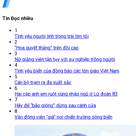
Tin Đọc nhiều
1
Tình yêu người lính trong trái tim tôi
2
“Hoa quyết thắng” trên đồi cao
3
Nữ giảng viên tận tụy với sự nghiệp trồng người
4
Tình yêu biển của đồng bào các tôn giáo Việt Nam
5
Cán bộ trạm ra đa xuất sắc
6
Hai cặp anh em ruột cùng nhập ngũ ở Lữ đoàn 83
7
Hãy để “bão giông” dừng sau cánh cửa
8
Vận động viên “già” nơi chiến trường sông biển