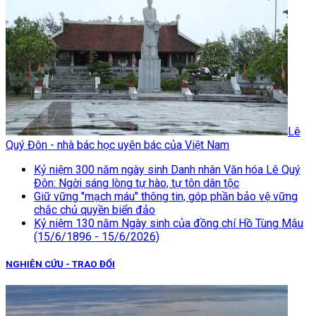
Lê
Quý Đôn - nhà bác học uyên bác của Việt Nam
Kỷ niệm 300 năm ngày sinh Danh nhân Văn hóa Lê Quý
Đôn: Ngời sáng lòng tự hào, tự tôn dân tộc
Giữ vững "mạch máu" thông tin, góp phần bảo vệ vững
chắc chủ quyền biển đảo
Kỷ niệm 130 năm Ngày sinh của đồng chí Hồ Tùng Mậu
(15/6/1896 - 15/6/2026)
NGHIÊN CỨU - TRAO ĐỔI