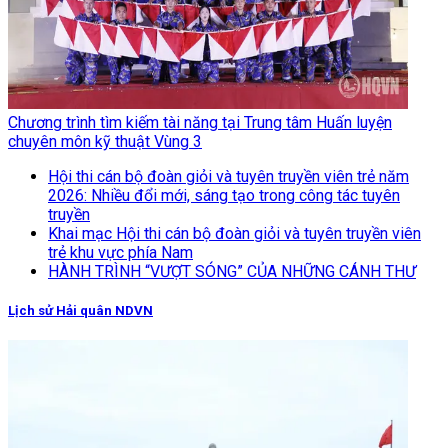
Chương trình tìm kiếm tài năng tại Trung tâm Huấn luyện
chuyên môn kỹ thuật Vùng 3
Hội thi cán bộ đoàn giỏi và tuyên truyền viên trẻ năm
2026: Nhiều đổi mới, sáng tạo trong công tác tuyên
truyền
Khai mạc Hội thi cán bộ đoàn giỏi và tuyên truyền viên
trẻ khu vực phía Nam
HÀNH TRÌNH “VƯỢT SÓNG” CỦA NHỮNG CÁNH THƯ
Lịch sử Hải quân NDVN