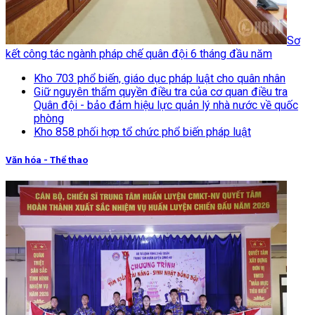
Sơ
kết công tác ngành pháp chế quân đội 6 tháng đầu năm
Kho 703 phổ biến, giáo dục pháp luật cho quân nhân
Giữ nguyên thẩm quyền điều tra của cơ quan điều tra
Quân đội - bảo đảm hiệu lực quản lý nhà nước về quốc
phòng
Kho 858 phối hợp tổ chức phổ biến pháp luật
Văn hóa - Thể thao