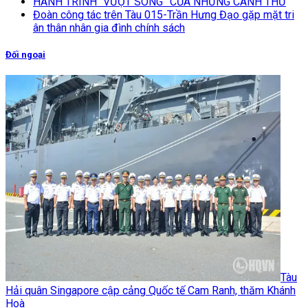
HÀNH TRÌNH “VƯỢT SÓNG” CỦA NHỮNG CÁNH THƯ
Đoàn công tác trên Tàu 015-Trần Hưng Đạo gặp mặt tri
ân thân nhân gia đình chính sách
Đối ngoại
Tàu
Hải quân Singapore cập cảng Quốc tế Cam Ranh, thăm Khánh
Hoà