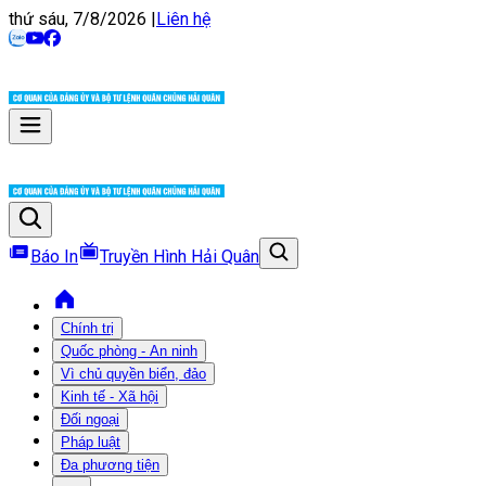
thứ sáu, 7/8/2026
|
Liên hệ
Báo In
Truyền Hình Hải Quân
Chính trị
Quốc phòng - An ninh
Vì chủ quyền biển, đảo
Kinh tế - Xã hội
Đối ngoại
Pháp luật
Đa phương tiện