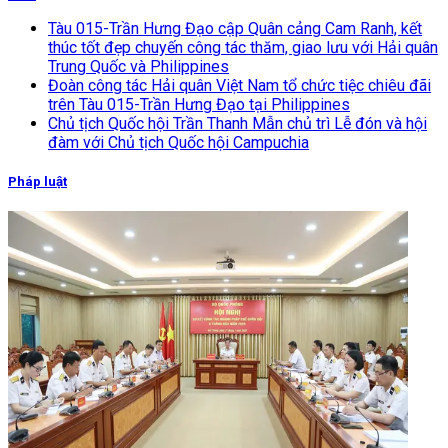
Tàu 015-Trần Hưng Đạo cập Quân cảng Cam Ranh, kết
thúc tốt đẹp chuyến công tác thăm, giao lưu với Hải quân
Trung Quốc và Philippines
Đoàn công tác Hải quân Việt Nam tổ chức tiệc chiêu đãi
trên Tàu 015-Trần Hưng Đạo tại Philippines
Chủ tịch Quốc hội Trần Thanh Mẫn chủ trì Lễ đón và hội
đàm với Chủ tịch Quốc hội Campuchia
Pháp luật