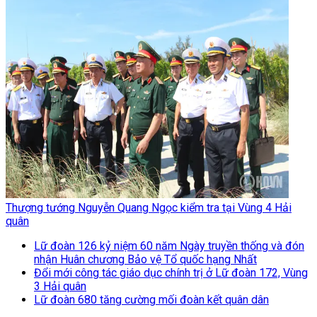
Thượng tướng Nguyễn Quang Ngọc kiểm tra tại Vùng 4 Hải
quân
Lữ đoàn 126 kỷ niệm 60 năm Ngày truyền thống và đón
nhận Huân chương Bảo vệ Tổ quốc hạng Nhất
Đổi mới công tác giáo dục chính trị ở Lữ đoàn 172, Vùng
3 Hải quân
Lữ đoàn 680 tăng cường mối đoàn kết quân dân