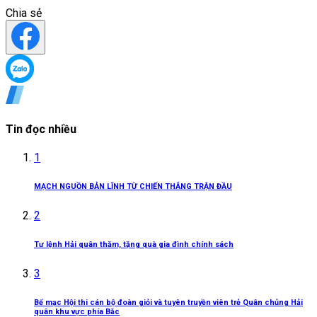
Chia sẻ
Tin đọc nhiều
1
MẠCH NGUỒN BẢN LĨNH TỪ CHIẾN THẮNG TRẬN ĐẦU
2
Tư lệnh Hải quân thăm, tặng quà gia đình chính sách
3
Bế mạc Hội thi cán bộ đoàn giỏi và tuyên truyền viên trẻ Quân chủng Hải
quân khu vực phía Bắc