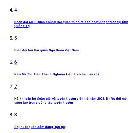
4
Đoàn đại biểu Quân chủng Hải quân tổ chức các hoạt động tri ân tại tỉnh
Quảng Trị
5
Biên đội tàu Hải quân Nga thăm Việt Nam
6
Phó Đô đốc Trần Thanh Nghiêm kiểm tra Nhà máy X52
7
Hội thi cán bộ đoàn giỏi và tuyên truyền viên trẻ năm 2026: Nhiều đổi mới,
sáng tạo trong công tác tuyên truyền
8
Chị nuôi quân đảm đang, tận tụy