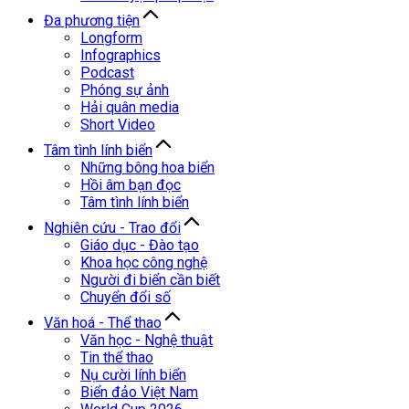
Đa phương tiện
Longform
Infographics
Podcast
Phóng sự ảnh
Hải quân media
Short Video
Tâm tình lính biển
Những bông hoa biển
Hồi âm bạn đọc
Tâm tình lính biển
Nghiên cứu - Trao đổi
Giáo dục - Đào tạo
Khoa học công nghệ
Người đi biển cần biết
Chuyển đổi số
Văn hoá - Thể thao
Văn học - Nghệ thuật
Tin thể thao
Nụ cười lính biển
Biển đảo Việt Nam