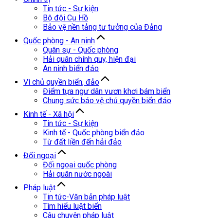
Tin tức - Sự kiện
Bộ đội Cụ Hồ
Bảo vệ nền tảng tư tưởng của Đảng
Quốc phòng - An ninh
Quân sự - Quốc phòng
Hải quân chính quy, hiện đại
An ninh biển đảo
Vì chủ quyền biển, đảo
Điểm tựa ngư dân vươn khơi bám biển
Chung sức bảo vệ chủ quyền biển đảo
Kinh tế - Xã hội
Tin tức - Sự kiện
Kinh tế - Quốc phòng biển đảo
Từ đất liền đến hải đảo
Đối ngoại
Đối ngoại quốc phòng
Hải quân nước ngoài
Pháp luật
Tin tức-Văn bản pháp luật
Tìm hiểu luật biển
Câu chuyện pháp luật