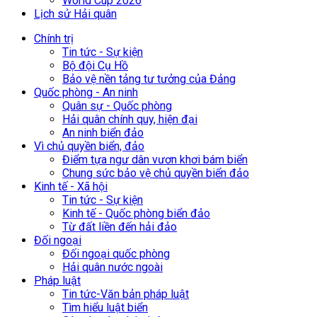
World Cup 2026
Lịch sử Hải quân
Chính trị
Tin tức - Sự kiện
Bộ đội Cụ Hồ
Bảo vệ nền tảng tư tưởng của Đảng
Quốc phòng - An ninh
Quân sự - Quốc phòng
Hải quân chính quy, hiện đại
An ninh biển đảo
Vì chủ quyền biển, đảo
Điểm tựa ngư dân vươn khơi bám biển
Chung sức bảo vệ chủ quyền biển đảo
Kinh tế - Xã hội
Tin tức - Sự kiện
Kinh tế - Quốc phòng biển đảo
Từ đất liền đến hải đảo
Đối ngoại
Đối ngoại quốc phòng
Hải quân nước ngoài
Pháp luật
Tin tức-Văn bản pháp luật
Tìm hiểu luật biển