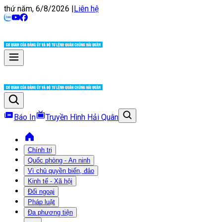
thứ năm, 6/8/2026
|
Liên hệ
Báo In
Truyền Hình Hải Quân
Chính trị
Quốc phòng - An ninh
Vì chủ quyền biển, đảo
Kinh tế - Xã hội
Đối ngoại
Pháp luật
Đa phương tiện