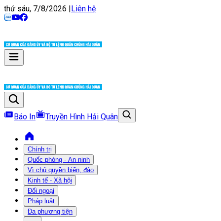
thứ sáu, 7/8/2026
|
Liên hệ
Báo In
Truyền Hình Hải Quân
Chính trị
Quốc phòng - An ninh
Vì chủ quyền biển, đảo
Kinh tế - Xã hội
Đối ngoại
Pháp luật
Đa phương tiện