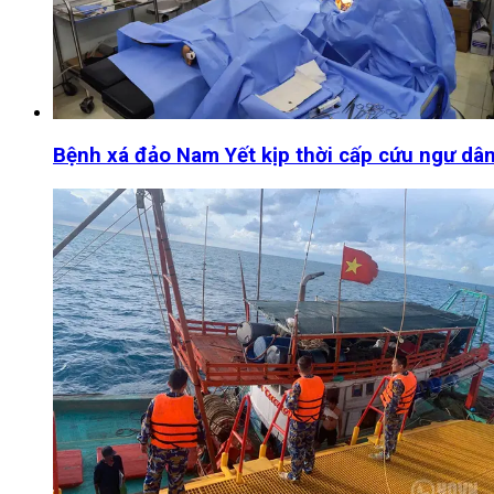
Bệnh xá đảo Nam Yết kịp thời cấp cứu ngư dân 