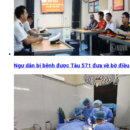
Ngư dân bị bệnh được Tàu 571 đưa về bờ điều 