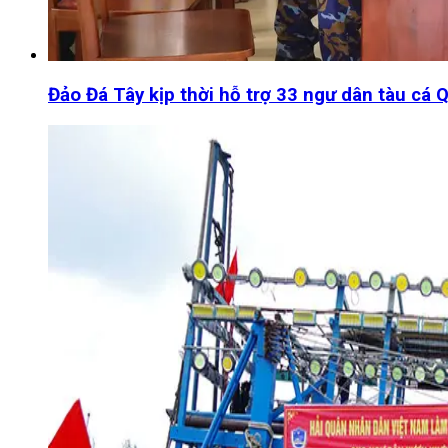
Đảo Đá Tây kịp thời hỗ trợ 33 ngư dân tàu cá 