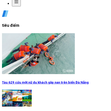
tiêu điểm
Tàu 629 cứu một nữ du khách gặp nạn trên biển Đà Nẵng