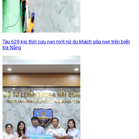
Tàu 629 kịp thời cứu nạn một nữ du khách gặp nạn trên biển
Đà Nẵng