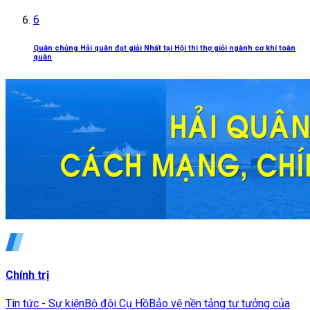
6
Quân chủng Hải quân đạt giải Nhất tại Hội thi thợ giỏi ngành cơ khí toàn
quân
Chính trị
Tin tức - Sự kiện
Bộ đội Cụ Hồ
Bảo vệ nền tảng tư tưởng của