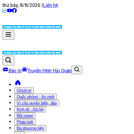
thứ bảy, 8/8/2026
|
Liên hệ
Báo In
Truyền Hình Hải Quân
Chính trị
Quốc phòng - An ninh
Vì chủ quyền biển, đảo
Kinh tế - Xã hội
Đối ngoại
Pháp luật
Đa phương tiện