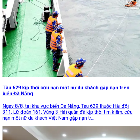
Tàu 629 kịp thời cứu nạn một nữ du khách gặp nạn trên
biển Đà Nẵng
Ngày 8/8, tại khu vực biển Đà Nẵng, Tàu 629 thuộc Hải đội
311, Lữ đoàn 161, Vùng 3 Hải quân đã kịp thời tìm kiếm, cứu
nạn một nữ du khách Việt Nam gặp nạn tr...