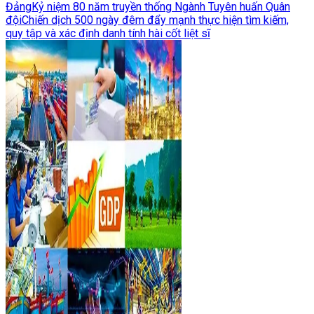
Đảng
Kỷ niệm 80 năm truyền thống Ngành Tuyên huấn Quân
đội
Chiến dịch 500 ngày đêm đẩy mạnh thực hiện tìm kiếm,
quy tập và xác định danh tính hài cốt liệt sĩ