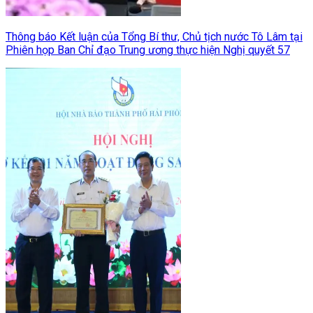
Thông báo Kết luận của Tổng Bí thư, Chủ tịch nước Tô Lâm tại
Phiên họp Ban Chỉ đạo Trung ương thực hiện Nghị quyết 57