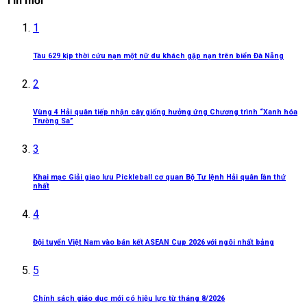
Tin mới
1
Tàu 629 kịp thời cứu nạn một nữ du khách gặp nạn trên biển Đà Nẵng
2
Vùng 4 Hải quân tiếp nhận cây giống hưởng ứng Chương trình “Xanh hóa
Trường Sa”
3
Khai mạc Giải giao lưu Pickleball cơ quan Bộ Tư lệnh Hải quân lần thứ
nhất
4
Đội tuyển Việt Nam vào bán kết ASEAN Cup 2026 với ngôi nhất bảng
5
Chính sách giáo dục mới có hiệu lực từ tháng 8/2026