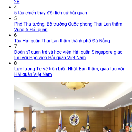
28
4
5 tàu chiến thay đổi lịch sử hải quân
5
Phó Thủ tướng, Bộ trưởng Quốc phòng Thái Lan thăm
Vùng 5 Hải quân
6
Tàu Hải quân Thái Lan thăm thành phố Đà Nẵng
7
Đoàn sĩ quan trẻ và học viên Hải quân Singapore giao
lưu với Học viện Hải quân Việt Nam
8
Lực lượng Tự vệ trên biển Nhật Bản thăm, giao lưu với
Hải quân Việt Nam