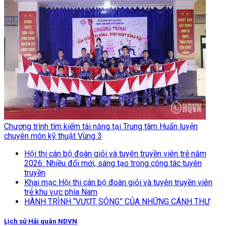
Chương trình tìm kiếm tài năng tại Trung tâm Huấn luyện
chuyên môn kỹ thuật Vùng 3
Hội thi cán bộ đoàn giỏi và tuyên truyền viên trẻ năm
2026: Nhiều đổi mới, sáng tạo trong công tác tuyên
truyền
Khai mạc Hội thi cán bộ đoàn giỏi và tuyên truyền viên
trẻ khu vực phía Nam
HÀNH TRÌNH “VƯỢT SÓNG” CỦA NHỮNG CÁNH THƯ
Lịch sử Hải quân NDVN