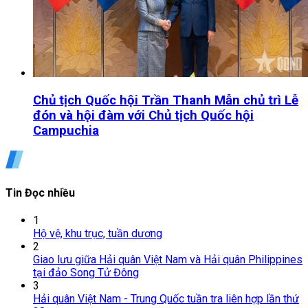
Chủ tịch Quốc hội Trần Thanh Mẫn chủ trì Lễ
đón và hội đàm với Chủ tịch Quốc hội
Campuchia
Tin Đọc nhiều
1
Hộ vệ, khu trục, tuần dương
2
Giao lưu giữa Hải quân Việt Nam và Hải quân Philippines
tại đảo Song Tử Đông
3
Hải quân Việt Nam - Trung Quốc tuần tra liên hợp lần thứ