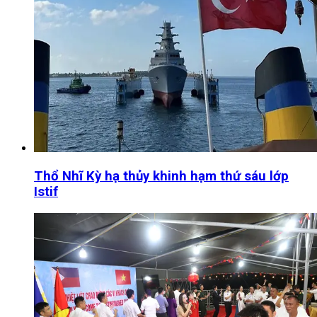
Thổ Nhĩ Kỳ hạ thủy khinh hạm thứ sáu lớp
Istif