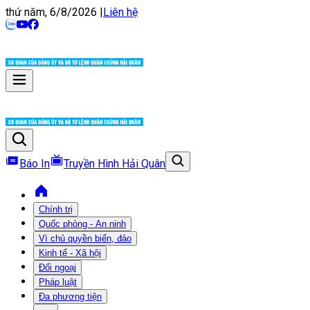
thứ năm, 6/8/2026
|
Liên hệ
Báo In
Truyền Hình Hải Quân
Chính trị
Quốc phòng - An ninh
Vì chủ quyền biển, đảo
Kinh tế - Xã hội
Đối ngoại
Pháp luật
Đa phương tiện