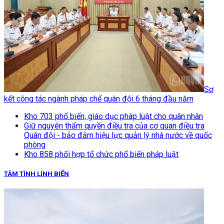
Sơ
kết công tác ngành pháp chế quân đội 6 tháng đầu năm
Kho 703 phổ biến, giáo dục pháp luật cho quân nhân
Giữ nguyên thẩm quyền điều tra của cơ quan điều tra
Quân đội - bảo đảm hiệu lực quản lý nhà nước về quốc
phòng
Kho 858 phối hợp tổ chức phổ biến pháp luật
TÂM TÌNH LÍNH BIỂN