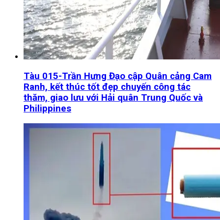
Tàu 015-Trần Hưng Đạo cập Quân cảng Cam
Ranh, kết thúc tốt đẹp chuyến công tác
thăm, giao lưu với Hải quân Trung Quốc và
Philippines