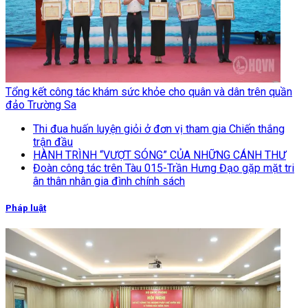
Tổng kết công tác khám sức khỏe cho quân và dân trên quần
đảo Trường Sa
Thi đua huấn luyện giỏi ở đơn vị tham gia Chiến thắng
trận đầu
HÀNH TRÌNH “VƯỢT SÓNG” CỦA NHỮNG CÁNH THƯ
Đoàn công tác trên Tàu 015-Trần Hưng Đạo gặp mặt tri
ân thân nhân gia đình chính sách
Pháp luật