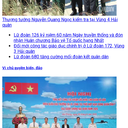
Thượng tướng Nguyễn Quang Ngọc kiểm tra tại Vùng 4 Hải
quân
Lữ đoàn 126 kỷ niệm 60 năm Ngày truyền thống và đón
nhận Huân chương Bảo vệ Tổ quốc hạng Nhất
Đổi mới công tác giáo dục chính trị ở Lữ đoàn 172, Vùng
3 Hải quân
Lữ đoàn 680 tăng cường mối đoàn kết quân dân
Vì chủ quyền biển, đảo