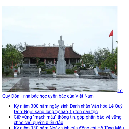
Lê
Quý Đôn - nhà bác học uyên bác của Việt Nam
Kỷ niệm 300 năm ngày sinh Danh nhân Văn hóa Lê Quý
Đôn: Ngời sáng lòng tự hào, tự tôn dân tộc
Giữ vững "mạch máu" thông tin, góp phần bảo vệ vững
chắc chủ quyền biển đảo
Kỷ niệm 130 năm Ngày sinh của đồng chí Hồ Tùng Mậu