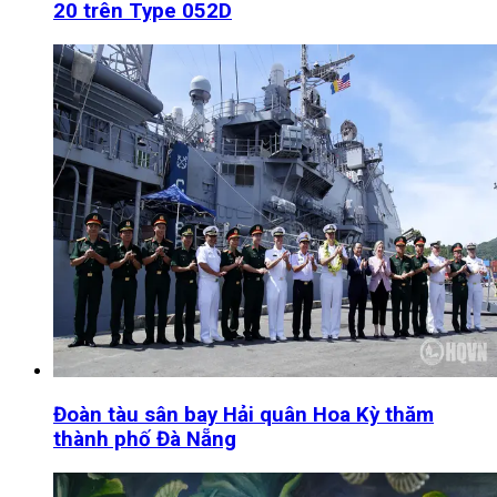
20 trên Type 052D
Đoàn tàu sân bay Hải quân Hoa Kỳ thăm
thành phố Đà Nẵng