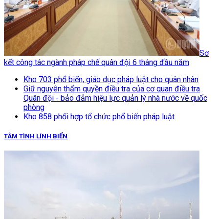
Sơ
kết công tác ngành pháp chế quân đội 6 tháng đầu năm
Kho 703 phổ biến, giáo dục pháp luật cho quân nhân
Giữ nguyên thẩm quyền điều tra của cơ quan điều tra
Quân đội - bảo đảm hiệu lực quản lý nhà nước về quốc
phòng
Kho 858 phối hợp tổ chức phổ biến pháp luật
TÂM TÌNH LÍNH BIỂN