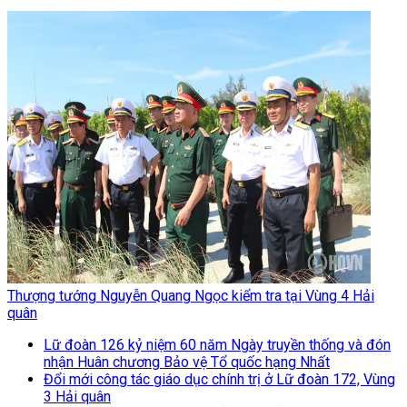
Thượng tướng Nguyễn Quang Ngọc kiểm tra tại Vùng 4 Hải
quân
Lữ đoàn 126 kỷ niệm 60 năm Ngày truyền thống và đón
nhận Huân chương Bảo vệ Tổ quốc hạng Nhất
Đổi mới công tác giáo dục chính trị ở Lữ đoàn 172, Vùng
3 Hải quân