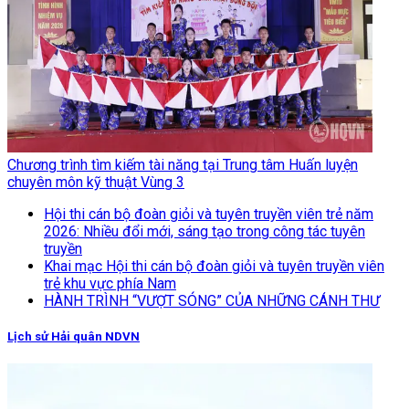
Chương trình tìm kiếm tài năng tại Trung tâm Huấn luyện
chuyên môn kỹ thuật Vùng 3
Hội thi cán bộ đoàn giỏi và tuyên truyền viên trẻ năm
2026: Nhiều đổi mới, sáng tạo trong công tác tuyên
truyền
Khai mạc Hội thi cán bộ đoàn giỏi và tuyên truyền viên
trẻ khu vực phía Nam
HÀNH TRÌNH “VƯỢT SÓNG” CỦA NHỮNG CÁNH THƯ
Lịch sử Hải quân NDVN