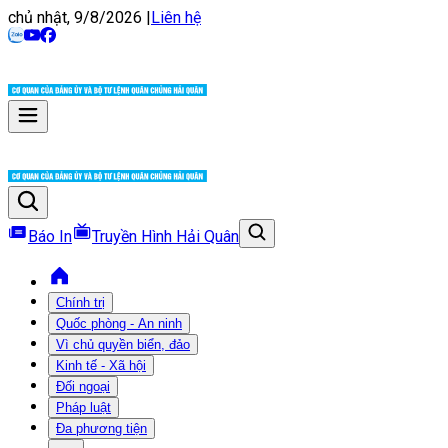
chủ nhật, 9/8/2026
|
Liên hệ
Báo In
Truyền Hình Hải Quân
Chính trị
Quốc phòng - An ninh
Vì chủ quyền biển, đảo
Kinh tế - Xã hội
Đối ngoại
Pháp luật
Đa phương tiện