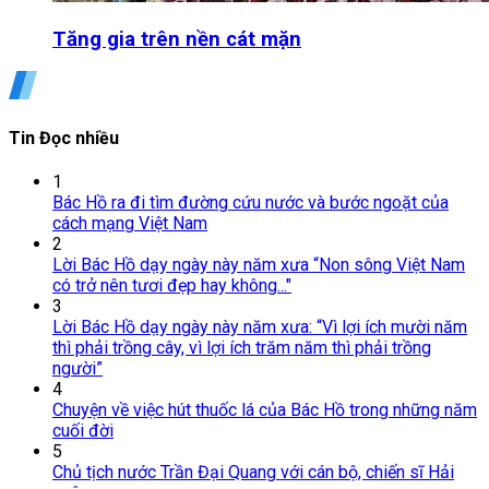
Tăng gia trên nền cát mặn
Tin Đọc nhiều
1
Bác Hồ ra đi tìm đường cứu nước và bước ngoặt của
cách mạng Việt Nam
2
Lời Bác Hồ dạy ngày này năm xưa “Non sông Việt Nam
có trở nên tươi đẹp hay không..."
3
Lời Bác Hồ dạy ngày này năm xưa: “Vì lợi ích mười năm
thì phải trồng cây, vì lợi ích trăm năm thì phải trồng
người”
4
Chuyện về việc hút thuốc lá của Bác Hồ trong những năm
cuối đời
5
Chủ tịch nước Trần Đại Quang với cán bộ, chiến sĩ Hải