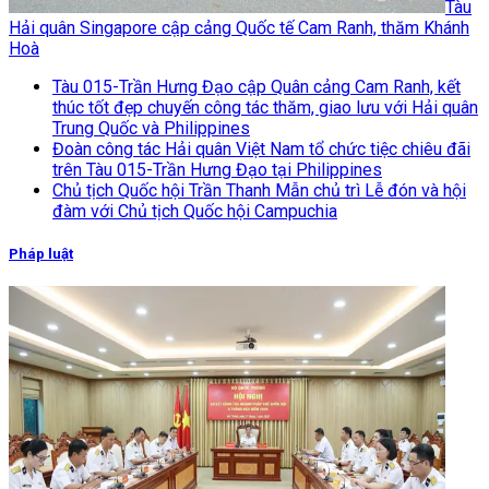
Tàu
Hải quân Singapore cập cảng Quốc tế Cam Ranh, thăm Khánh
Hoà
Tàu 015-Trần Hưng Đạo cập Quân cảng Cam Ranh, kết
thúc tốt đẹp chuyến công tác thăm, giao lưu với Hải quân
Trung Quốc và Philippines
Đoàn công tác Hải quân Việt Nam tổ chức tiệc chiêu đãi
trên Tàu 015-Trần Hưng Đạo tại Philippines
Chủ tịch Quốc hội Trần Thanh Mẫn chủ trì Lễ đón và hội
đàm với Chủ tịch Quốc hội Campuchia
Pháp luật