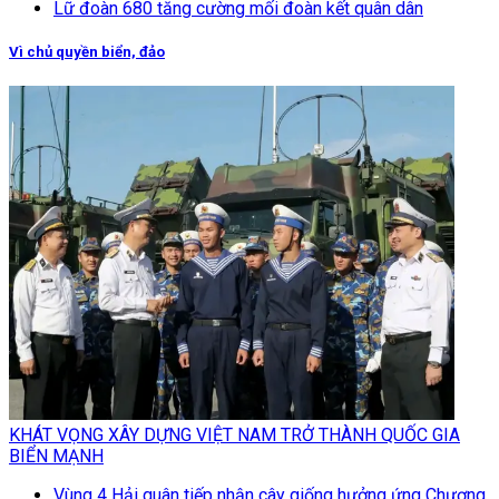
Lữ đoàn 680 tăng cường mối đoàn kết quân dân
Vì chủ quyền biển, đảo
KHÁT VỌNG XÂY DỰNG VIỆT NAM TRỞ THÀNH QUỐC GIA
BIỂN MẠNH
Vùng 4 Hải quân tiếp nhận cây giống hưởng ứng Chương