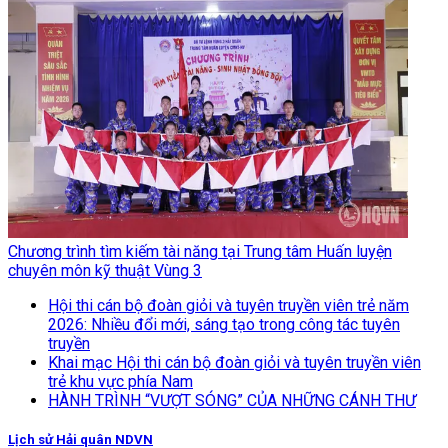
Chương trình tìm kiếm tài năng tại Trung tâm Huấn luyện
chuyên môn kỹ thuật Vùng 3
Hội thi cán bộ đoàn giỏi và tuyên truyền viên trẻ năm
2026: Nhiều đổi mới, sáng tạo trong công tác tuyên
truyền
Khai mạc Hội thi cán bộ đoàn giỏi và tuyên truyền viên
trẻ khu vực phía Nam
HÀNH TRÌNH “VƯỢT SÓNG” CỦA NHỮNG CÁNH THƯ
Lịch sử Hải quân NDVN