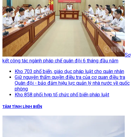
Sơ
kết công tác ngành pháp chế quân đội 6 tháng đầu năm
Kho 703 phổ biến, giáo dục pháp luật cho quân nhân
Giữ nguyên thẩm quyền điều tra của cơ quan điều tra
Quân đội - bảo đảm hiệu lực quản lý nhà nước về quốc
phòng
Kho 858 phối hợp tổ chức phổ biến pháp luật
TÂM TÌNH LÍNH BIỂN