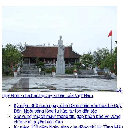
Lê
Quý Đôn - nhà bác học uyên bác của Việt Nam
Kỷ niệm 300 năm ngày sinh Danh nhân Văn hóa Lê Quý
Đôn: Ngời sáng lòng tự hào, tự tôn dân tộc
Giữ vững "mạch máu" thông tin, góp phần bảo vệ vững
chắc chủ quyền biển đảo
Kỷ niệm 130 năm Ngày sinh của đồng chí Hồ Tùng Mậu