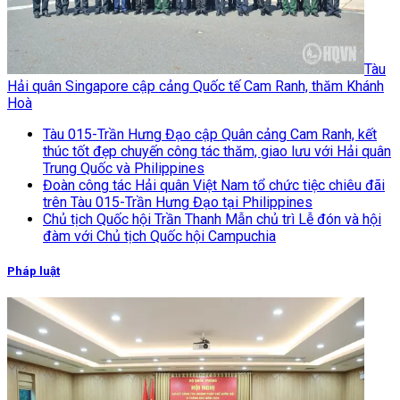
Tàu
Hải quân Singapore cập cảng Quốc tế Cam Ranh, thăm Khánh
Hoà
Tàu 015-Trần Hưng Đạo cập Quân cảng Cam Ranh, kết
thúc tốt đẹp chuyến công tác thăm, giao lưu với Hải quân
Trung Quốc và Philippines
Đoàn công tác Hải quân Việt Nam tổ chức tiệc chiêu đãi
trên Tàu 015-Trần Hưng Đạo tại Philippines
Chủ tịch Quốc hội Trần Thanh Mẫn chủ trì Lễ đón và hội
đàm với Chủ tịch Quốc hội Campuchia
Pháp luật