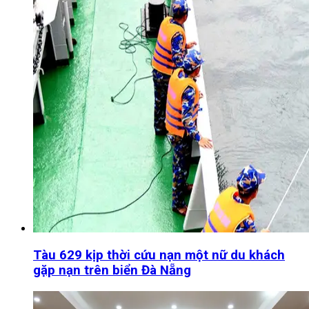
Tàu 629 kịp thời cứu nạn một nữ du khách
gặp nạn trên biển Đà Nẵng