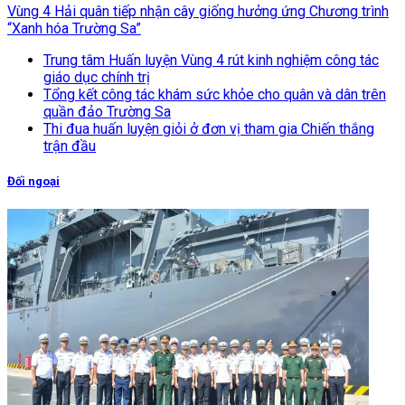
Vùng 4 Hải quân tiếp nhận cây giống hưởng ứng Chương trình
“Xanh hóa Trường Sa”
Trung tâm Huấn luyện Vùng 4 rút kinh nghiệm công tác
giáo dục chính trị
Tổng kết công tác khám sức khỏe cho quân và dân trên
quần đảo Trường Sa
Thi đua huấn luyện giỏi ở đơn vị tham gia Chiến thắng
trận đầu
Đối ngoại