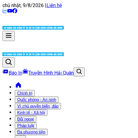
chủ nhật, 9/8/2026
|
Liên hệ
Báo In
Truyền Hình Hải Quân
Chính trị
Quốc phòng - An ninh
Vì chủ quyền biển, đảo
Kinh tế - Xã hội
Đối ngoại
Pháp luật
Đa phương tiện