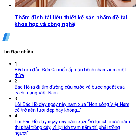
Thẩm định tài liệu thiết kế sản phẩm đề tài
khoa học và công nghệ
Tin Đọc nhiều
1
Bệnh xá đảo Sơn Ca mổ cấp cứu bệnh nhân viêm ruột
thừa
2
Bác Hồ ra đi tìm đường cứu nước và bước ngoặt của
cách mạng Việt Nam
3
Lời Bác Hồ dạy ngày này năm xưa “Non sông Việt Nam
có trở nên tươi đẹp hay không..."
4
Lời Bác Hồ dạy ngày này năm xưa: “Vì lợi ích mười năm
thì phải trồng cây, vì lợi ích trăm năm thì phải trồng
người”