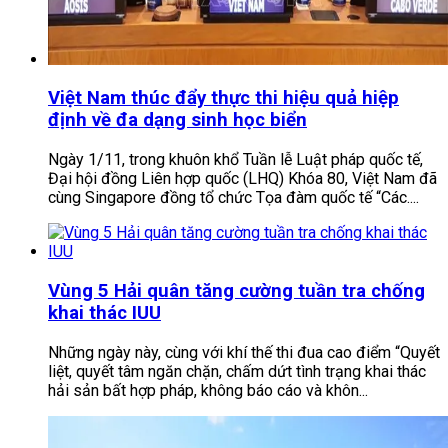
Việt Nam thúc đẩy thực thi hiệu quả hiệp
định về đa dạng sinh học biển
Ngày 1/11, trong khuôn khổ Tuần lễ Luật pháp quốc tế,
Đại hội đồng Liên hợp quốc (LHQ) Khóa 80, Việt Nam đã
cùng Singapore đồng tổ chức Tọa đàm quốc tế “Các....
Vùng 5 Hải quân tăng cường tuần tra chống
khai thác IUU
Những ngày này, cùng với khí thế thi đua cao điểm “Quyết
liệt, quyết tâm ngăn chặn, chấm dứt tình trạng khai thác
hải sản bất hợp pháp, không báo cáo và khôn...