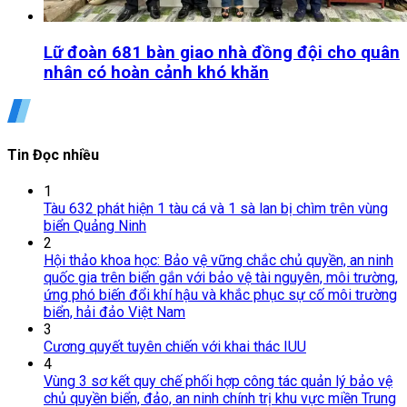
Lữ đoàn 681 bàn giao nhà đồng đội cho quân
nhân có hoàn cảnh khó khăn
Tin Đọc nhiều
1
Tàu 632 phát hiện 1 tàu cá và 1 sà lan bị chìm trên vùng
biển Quảng Ninh
2
Hội thảo khoa học: Bảo vệ vững chắc chủ quyền, an ninh
quốc gia trên biển gắn với bảo vệ tài nguyên, môi trường,
ứng phó biến đổi khí hậu và khắc phục sự cố môi trường
biển, hải đảo Việt Nam
3
Cương quyết tuyên chiến với khai thác IUU
4
Vùng 3 sơ kết quy chế phối hợp công tác quản lý bảo vệ
chủ quyền biển, đảo, an ninh chính trị khu vực miền Trung