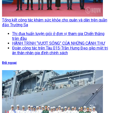
Tổng kết công tác khám sức khỏe cho quân và dân trên quần
đảo Trường Sa
Thi đua huấn luyện giỏi ở đơn vị tham gia Chiến thắng
trận đầu
HÀNH TRÌNH “VƯỢT SÓNG” CỦA NHỮNG CÁNH THƯ
Đoàn công tác trên Tàu 015-Trần Hưng Đạo gặp mặt tri
ân thân nhân gia đình chính sách
Đối ngoại