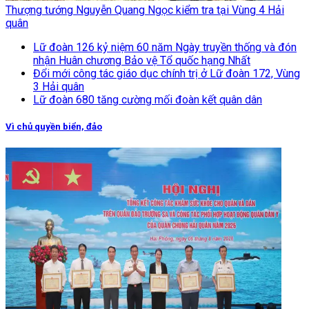
Thượng tướng Nguyễn Quang Ngọc kiểm tra tại Vùng 4 Hải
quân
Lữ đoàn 126 kỷ niệm 60 năm Ngày truyền thống và đón
nhận Huân chương Bảo vệ Tổ quốc hạng Nhất
Đổi mới công tác giáo dục chính trị ở Lữ đoàn 172, Vùng
3 Hải quân
Lữ đoàn 680 tăng cường mối đoàn kết quân dân
Vì chủ quyền biển, đảo