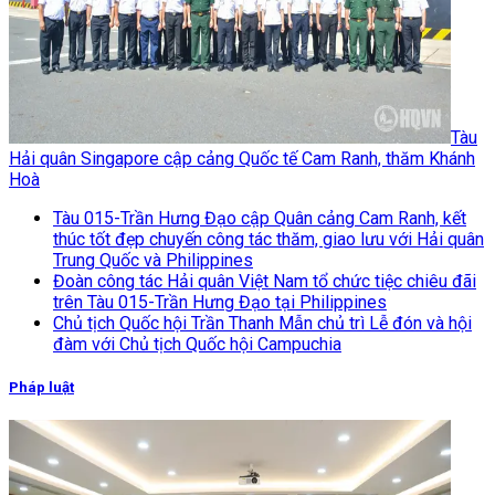
Tàu
Hải quân Singapore cập cảng Quốc tế Cam Ranh, thăm Khánh
Hoà
Tàu 015-Trần Hưng Đạo cập Quân cảng Cam Ranh, kết
thúc tốt đẹp chuyến công tác thăm, giao lưu với Hải quân
Trung Quốc và Philippines
Đoàn công tác Hải quân Việt Nam tổ chức tiệc chiêu đãi
trên Tàu 015-Trần Hưng Đạo tại Philippines
Chủ tịch Quốc hội Trần Thanh Mẫn chủ trì Lễ đón và hội
đàm với Chủ tịch Quốc hội Campuchia
Pháp luật