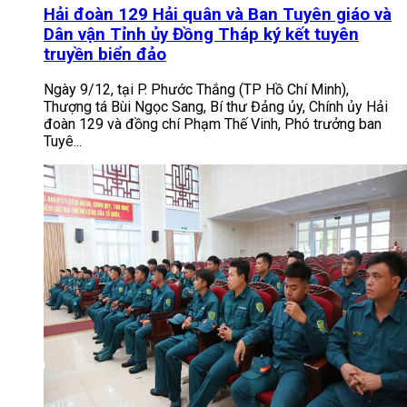
Hải đoàn 129 Hải quân và Ban Tuyên giáo và
Dân vận Tỉnh ủy Đồng Tháp ký kết tuyên
truyền biển đảo
Ngày 9/12, tại P. Phước Thắng (TP Hồ Chí Minh),
Thượng tá Bùi Ngọc Sang, Bí thư Đảng ủy, Chính ủy Hải
đoàn 129 và đồng chí Phạm Thế Vinh, Phó trưởng ban
Tuyê...