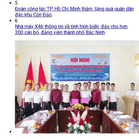
5
Đoàn công tác TP Hồ Chí Minh thăm, tặng quà quân dân
đặc khu Côn Đảo
6
Nhà máy X46 thông tin về tình hình biển, đảo cho hơn
300 cán bộ, đảng viên thành phố Bắc Ninh