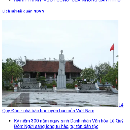
Lịch sử Hải quân NDVN
Lê
Quý Đôn - nhà bác học uyên bác của Việt Nam
Kỷ niệm 300 năm ngày sinh Danh nhân Văn hóa Lê Quý
Đôn: Ngời sáng lòng tự hào, tự tôn dân tộc