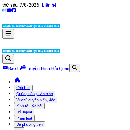
thứ sáu, 7/8/2026
|
Liên hệ
Báo In
Truyền Hình Hải Quân
Chính trị
Quốc phòng - An ninh
Vì chủ quyền biển, đảo
Kinh tế - Xã hội
Đối ngoại
Pháp luật
Đa phương tiện