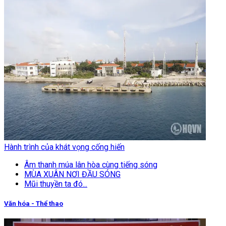
Hành trình của khát vọng cống hiến
Âm thanh múa lân hòa cùng tiếng sóng
MÙA XUÂN NƠI ĐẦU SÓNG
Mũi thuyền ta đó...
Văn hóa - Thể thao