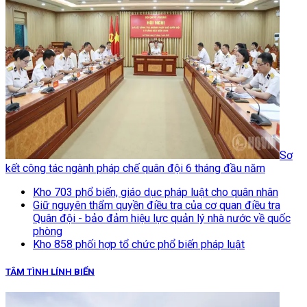
Sơ
kết công tác ngành pháp chế quân đội 6 tháng đầu năm
Kho 703 phổ biến, giáo dục pháp luật cho quân nhân
Giữ nguyên thẩm quyền điều tra của cơ quan điều tra
Quân đội - bảo đảm hiệu lực quản lý nhà nước về quốc
phòng
Kho 858 phối hợp tổ chức phổ biến pháp luật
TÂM TÌNH LÍNH BIỂN