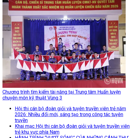
Chương trình tìm kiếm tài năng tại Trung tâm Huấn luyện
chuyên môn kỹ thuật Vùng 3
Hội thi cán bộ đoàn giỏi và tuyên truyền viên trẻ năm
2026: Nhiều đổi mới, sáng tạo trong công tác tuyên
truyền
Khai mạc Hội thi cán bộ đoàn giỏi và tuyên truyền viên
trẻ khu vực phía Nam
HÀNH TRÌNH “VƯỢT SÓNG” CỦA NHỮNG CÁNH THƯ