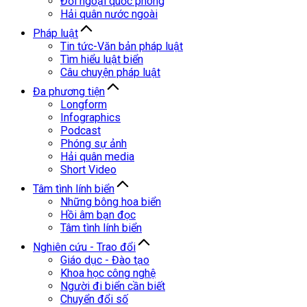
Đối ngoại quốc phòng
Hải quân nước ngoài
Pháp luật
Tin tức-Văn bản pháp luật
Tìm hiểu luật biển
Câu chuyện pháp luật
Đa phương tiện
Longform
Infographics
Podcast
Phóng sự ảnh
Hải quân media
Short Video
Tâm tình lính biển
Những bông hoa biển
Hồi âm bạn đọc
Tâm tình lính biển
Nghiên cứu - Trao đổi
Giáo dục - Đào tạo
Khoa học công nghệ
Người đi biển cần biết
Chuyển đổi số