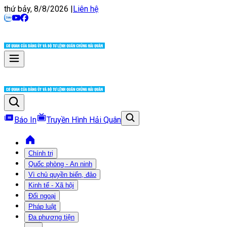
thứ bảy, 8/8/2026
|
Liên hệ
Báo In
Truyền Hình Hải Quân
Chính trị
Quốc phòng - An ninh
Vì chủ quyền biển, đảo
Kinh tế - Xã hội
Đối ngoại
Pháp luật
Đa phương tiện