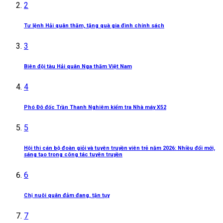
2
Tư lệnh Hải quân thăm, tặng quà gia đình chính sách
3
Biên đội tàu Hải quân Nga thăm Việt Nam
4
Phó Đô đốc Trần Thanh Nghiêm kiểm tra Nhà máy X52
5
Hội thi cán bộ đoàn giỏi và tuyên truyền viên trẻ năm 2026: Nhiều đổi mới,
sáng tạo trong công tác tuyên truyền
6
Chị nuôi quân đảm đang, tận tụy
7