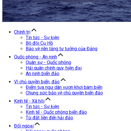
Chính trị
Tin tức - Sự kiện
Bộ đội Cụ Hồ
Bảo vệ nền tảng tư tưởng của Đảng
Quốc phòng - An ninh
Quân sự - Quốc phòng
Hải quân chính quy, hiện đại
An ninh biển đảo
Vì chủ quyền biển, đảo
Điểm tựa ngư dân vươn khơi bám biển
Chung sức bảo vệ chủ quyền biển đảo
Kinh tế - Xã hội
Tin tức - Sự kiện
Kinh tế - Quốc phòng biển đảo
Từ đất liền đến hải đảo
Đối ngoại