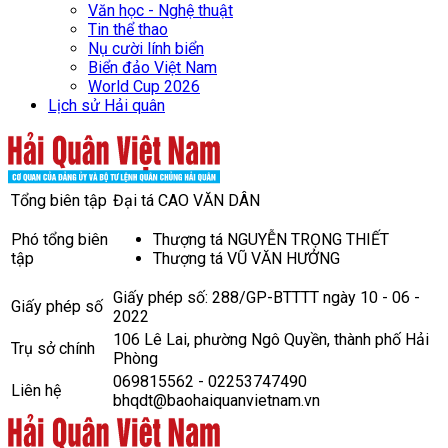
Văn học - Nghệ thuật
Tin thể thao
Nụ cười lính biển
Biển đảo Việt Nam
World Cup 2026
Lịch sử Hải quân
Tổng biên tập
Đại tá CAO VĂN DÂN
Phó tổng biên
Thượng tá NGUYỄN TRỌNG THIẾT
tập
Thượng tá VŨ VĂN HƯỞNG
Giấy phép số: 288/GP-BTTTT ngày 10 - 06 -
Giấy phép số
2022
106 Lê Lai, phường Ngô Quyền, thành phố Hải
Trụ sở chính
Phòng
069815562 - 02253747490
Liên hệ
bhqdt@baohaiquanvietnam.vn