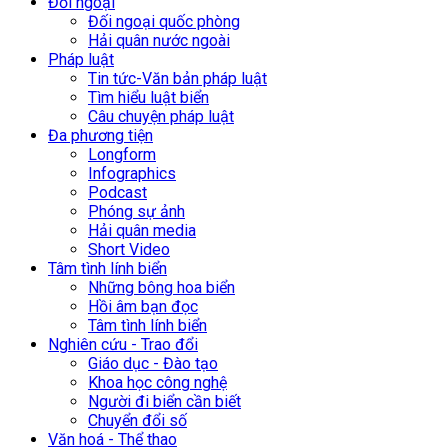
Đối ngoại
Đối ngoại quốc phòng
Hải quân nước ngoài
Pháp luật
Tin tức-Văn bản pháp luật
Tìm hiểu luật biển
Câu chuyện pháp luật
Đa phương tiện
Longform
Infographics
Podcast
Phóng sự ảnh
Hải quân media
Short Video
Tâm tình lính biển
Những bông hoa biển
Hồi âm bạn đọc
Tâm tình lính biển
Nghiên cứu - Trao đổi
Giáo dục - Đào tạo
Khoa học công nghệ
Người đi biển cần biết
Chuyển đổi số
Văn hoá - Thể thao