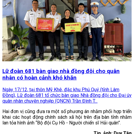
Lữ đoàn 681 bàn giao nhà đồng đội cho quân
nhân có hoàn cảnh khó khăn
Ngày 17/12, tại thôn Mỹ Khê, đặc khu Phú Quý (tỉnh Lâm
Đồng), Lữ đoàn 681 tổ chức bàn giao Nhà đồng đội cho Đại úy
quân nhân chuyên nghiệp (QNCN) Trần Đình T...
Hai đơn vị cũng đưa ra một số phương án nhằm phối hợp triển
khai các hoạt động chính sách xã hội trên địa bàn tỉnh nhằm
lan tỏa hình ảnh “Bộ đội Cụ Hồ - Người chiến sĩ Hải quân”.
Tin, ảnh: Duy Tân