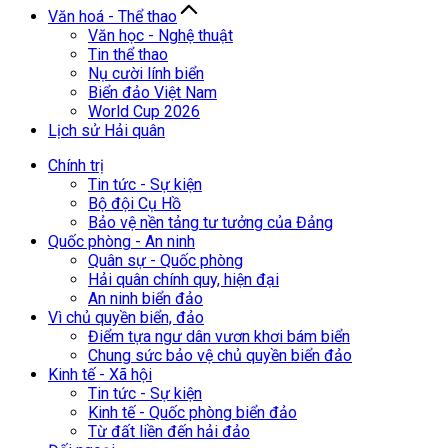
Văn hoá - Thể thao
Văn học - Nghệ thuật
Tin thể thao
Nụ cười lính biển
Biển đảo Việt Nam
World Cup 2026
Lịch sử Hải quân
Chính trị
Tin tức - Sự kiện
Bộ đội Cụ Hồ
Bảo vệ nền tảng tư tưởng của Đảng
Quốc phòng - An ninh
Quân sự - Quốc phòng
Hải quân chính quy, hiện đại
An ninh biển đảo
Vì chủ quyền biển, đảo
Điểm tựa ngư dân vươn khơi bám biển
Chung sức bảo vệ chủ quyền biển đảo
Kinh tế - Xã hội
Tin tức - Sự kiện
Kinh tế - Quốc phòng biển đảo
Từ đất liền đến hải đảo