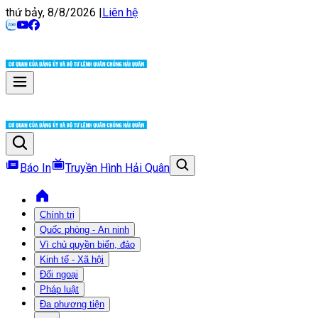
thứ bảy, 8/8/2026
|
Liên hệ
Báo In
Truyền Hình Hải Quân
Chính trị
Quốc phòng - An ninh
Vì chủ quyền biển, đảo
Kinh tế - Xã hội
Đối ngoại
Pháp luật
Đa phương tiện