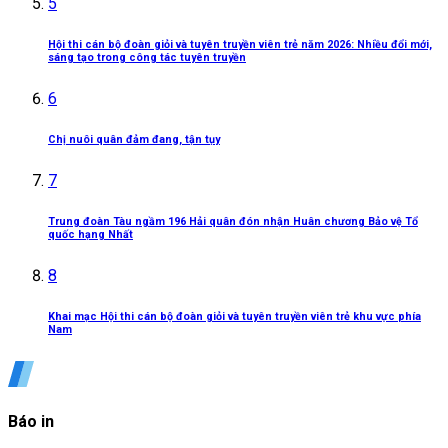
5
Hội thi cán bộ đoàn giỏi và tuyên truyền viên trẻ năm 2026: Nhiều đổi mới,
sáng tạo trong công tác tuyên truyền
6
Chị nuôi quân đảm đang, tận tụy
7
Trung đoàn Tàu ngầm 196 Hải quân đón nhận Huân chương Bảo vệ Tổ
quốc hạng Nhất
8
Khai mạc Hội thi cán bộ đoàn giỏi và tuyên truyền viên trẻ khu vực phía
Nam
Báo in