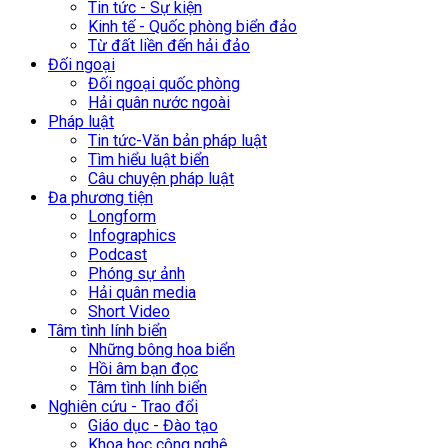
Tin tức - Sự kiện
Kinh tế - Quốc phòng biển đảo
Từ đất liền đến hải đảo
Đối ngoại
Đối ngoại quốc phòng
Hải quân nước ngoài
Pháp luật
Tin tức-Văn bản pháp luật
Tìm hiểu luật biển
Câu chuyện pháp luật
Đa phương tiện
Longform
Infographics
Podcast
Phóng sự ảnh
Hải quân media
Short Video
Tâm tình lính biển
Những bông hoa biển
Hồi âm bạn đọc
Tâm tình lính biển
Nghiên cứu - Trao đổi
Giáo dục - Đào tạo
Khoa học công nghệ