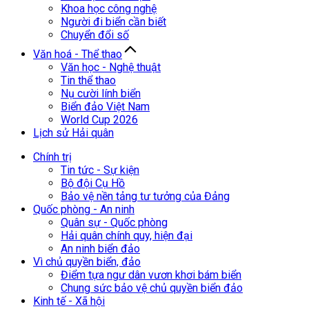
Khoa học công nghệ
Người đi biển cần biết
Chuyển đổi số
Văn hoá - Thể thao
Văn học - Nghệ thuật
Tin thể thao
Nụ cười lính biển
Biển đảo Việt Nam
World Cup 2026
Lịch sử Hải quân
Chính trị
Tin tức - Sự kiện
Bộ đội Cụ Hồ
Bảo vệ nền tảng tư tưởng của Đảng
Quốc phòng - An ninh
Quân sự - Quốc phòng
Hải quân chính quy, hiện đại
An ninh biển đảo
Vì chủ quyền biển, đảo
Điểm tựa ngư dân vươn khơi bám biển
Chung sức bảo vệ chủ quyền biển đảo
Kinh tế - Xã hội