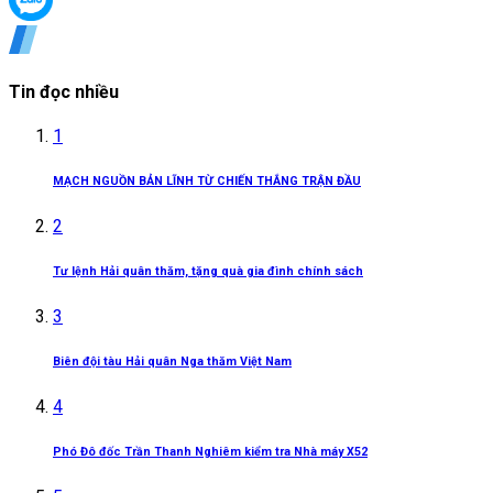
Tin đọc nhiều
1
MẠCH NGUỒN BẢN LĨNH TỪ CHIẾN THẮNG TRẬN ĐẦU
2
Tư lệnh Hải quân thăm, tặng quà gia đình chính sách
3
Biên đội tàu Hải quân Nga thăm Việt Nam
4
Phó Đô đốc Trần Thanh Nghiêm kiểm tra Nhà máy X52