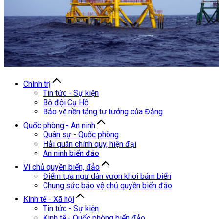
Chính trị
Tin tức - Sự kiện
Bộ đội Cụ Hồ
Bảo vệ nền tảng tư tưởng của Đảng
Quốc phòng - An ninh
Quân sự - Quốc phòng
Hải quân chính quy, hiện đại
An ninh biển đảo
Vì chủ quyền biển, đảo
Điểm tựa ngư dân vươn khơi bám biển
Chung sức bảo vệ chủ quyền biển đảo
Kinh tế - Xã hội
Tin tức - Sự kiện
Kinh tế - Quốc phòng biển đảo