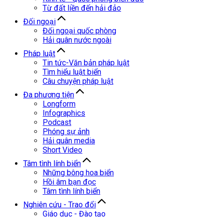
Từ đất liền đến hải đảo
Đối ngoại
Đối ngoại quốc phòng
Hải quân nước ngoài
Pháp luật
Tin tức-Văn bản pháp luật
Tìm hiểu luật biển
Câu chuyện pháp luật
Đa phương tiện
Longform
Infographics
Podcast
Phóng sự ảnh
Hải quân media
Short Video
Tâm tình lính biển
Những bông hoa biển
Hồi âm bạn đọc
Tâm tình lính biển
Nghiên cứu - Trao đổi
Giáo dục - Đào tạo