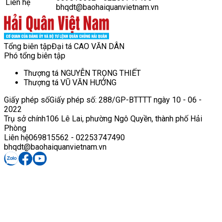
Liên hệ
bhqdt@baohaiquanvietnam.vn
Tổng biên tập
Đại tá CAO VĂN DÂN
Phó tổng biên tập
Thượng tá NGUYỄN TRỌNG THIẾT
Thượng tá VŨ VĂN HƯỞNG
Giấy phép số
Giấy phép số: 288/GP-BTTTT ngày 10 - 06 -
2022
Trụ sở chính
106 Lê Lai, phường Ngô Quyền, thành phố Hải
Phòng
Liên hệ
069815562 - 02253747490
bhqdt@baohaiquanvietnam.vn