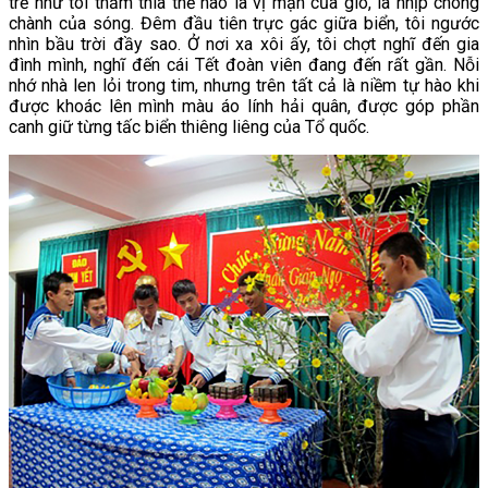
trẻ như tôi thấm thía thế nào là vị mặn của gió, là nhịp chòng
chành của sóng. Đêm đầu tiên trực gác giữa biển, tôi ngước
nhìn bầu trời đầy sao. Ở nơi xa xôi ấy, tôi chợt nghĩ đến gia
đình mình, nghĩ đến cái Tết đoàn viên đang đến rất gần. Nỗi
nhớ nhà len lỏi trong tim, nhưng trên tất cả là niềm tự hào khi
được khoác lên mình màu áo lính hải quân, được góp phần
canh giữ từng tấc biển thiêng liêng của Tổ quốc.