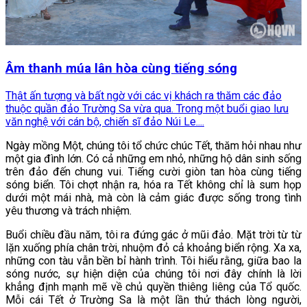
Âm thanh múa lân hòa cùng tiếng sóng
Thật ấn tượng và bất ngờ với các vị khách ra thăm các đảo
thuộc quần đảo Trường Sa vừa qua. Trong một buổi giao lưu
văn nghệ với cán bộ, chiến sĩ đảo Núi Le....
Ngày mồng Một, chúng tôi tổ chức chúc Tết, thăm hỏi nhau như
một gia đình lớn. Có cả những em nhỏ, những hộ dân sinh sống
trên đảo đến chung vui. Tiếng cười giòn tan hòa cùng tiếng
sóng biển. Tôi chợt nhận ra, hóa ra Tết không chỉ là sum họp
dưới một mái nhà, mà còn là cảm giác được sống trong tình
yêu thương và trách nhiệm.
Buổi chiều đầu năm, tôi ra đứng gác ở mũi đảo. Mặt trời từ từ
lặn xuống phía chân trời, nhuộm đỏ cả khoảng biển rộng. Xa xa,
những con tàu vẫn bền bỉ hành trình. Tôi hiểu rằng, giữa bao la
sóng nước, sự hiện diện của chúng tôi nơi đây chính là lời
khẳng định mạnh mẽ về chủ quyền thiêng liêng của Tổ quốc.
Mỗi cái Tết ở Trường Sa là một lần thử thách lòng người,