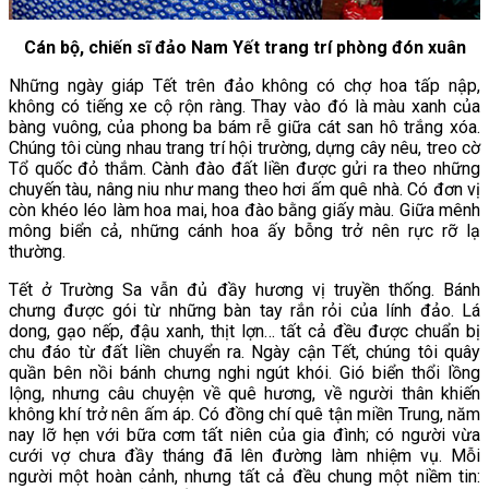
Cán bộ, chiến sĩ đảo Nam Yết trang trí phòng đón xuân
Những ngày giáp Tết trên đảo không có chợ hoa tấp nập,
không có tiếng xe cộ rộn ràng. Thay vào đó là màu xanh của
bàng vuông, của phong ba bám rễ giữa cát san hô trắng xóa.
Chúng tôi cùng nhau trang trí hội trường, dựng cây nêu, treo cờ
Tổ quốc đỏ thắm. Cành đào đất liền được gửi ra theo những
chuyến tàu, nâng niu như mang theo hơi ấm quê nhà. Có đơn vị
còn khéo léo làm hoa mai, hoa đào bằng giấy màu. Giữa mênh
mông biển cả, những cánh hoa ấy bỗng trở nên rực rỡ lạ
thường.
Tết ở Trường Sa vẫn đủ đầy hương vị truyền thống. Bánh
chưng được gói từ những bàn tay rắn rỏi của lính đảo. Lá
dong, gạo nếp, đậu xanh, thịt lợn… tất cả đều được chuẩn bị
chu đáo từ đất liền chuyển ra. Ngày cận Tết, chúng tôi quây
quần bên nồi bánh chưng nghi ngút khói. Gió biển thổi lồng
lộng, nhưng câu chuyện về quê hương, về người thân khiến
không khí trở nên ấm áp. Có đồng chí quê tận miền Trung, năm
nay lỡ hẹn với bữa cơm tất niên của gia đình; có người vừa
cưới vợ chưa đầy tháng đã lên đường làm nhiệm vụ. Mỗi
người một hoàn cảnh, nhưng tất cả đều chung một niềm tin: