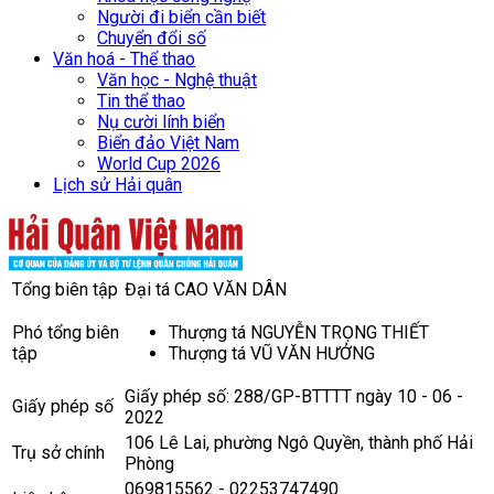
Người đi biển cần biết
Chuyển đổi số
Văn hoá - Thể thao
Văn học - Nghệ thuật
Tin thể thao
Nụ cười lính biển
Biển đảo Việt Nam
World Cup 2026
Lịch sử Hải quân
Tổng biên tập
Đại tá CAO VĂN DÂN
Phó tổng biên
Thượng tá NGUYỄN TRỌNG THIẾT
tập
Thượng tá VŨ VĂN HƯỞNG
Giấy phép số: 288/GP-BTTTT ngày 10 - 06 -
Giấy phép số
2022
106 Lê Lai, phường Ngô Quyền, thành phố Hải
Trụ sở chính
Phòng
069815562 - 02253747490