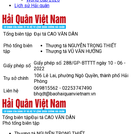
Lịch sử Hải quân
Tổng biên tập
Đại tá CAO VĂN DÂN
Phó tổng biên
Thượng tá NGUYỄN TRỌNG THIẾT
tập
Thượng tá VŨ VĂN HƯỞNG
Giấy phép số: 288/GP-BTTTT ngày 10 - 06 -
Giấy phép số
2022
106 Lê Lai, phường Ngô Quyền, thành phố Hải
Trụ sở chính
Phòng
069815562 - 02253747490
Liên hệ
bhqdt@baohaiquanvietnam.vn
Tổng biên tập
Đại tá CAO VĂN DÂN
Phó tổng biên tập
Thượng tá NGUYỄN TRỌNG THIẾT