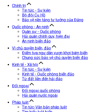
Chính trị
Tin tức - Sự kiện
Bộ đội Cụ Hồ
Bảo vệ nền tảng tư tưởng của Đảng
Quốc phòng - An ninh
Quân sự - Quốc phòng
Hải quân chính quy, hiện đại
An ninh biển đảo
Vì chủ quyền biển, đảo
Điểm tựa ngư dân vươn khơi bám biển
Chung sức bảo vệ chủ quyền biển đảo
Kinh tế - Xã hội
Tin tức - Sự kiện
Kinh tế - Quốc phòng biển đảo
Từ đất liền đến hải đảo
Đối ngoại
Đối ngoại quốc phòng
Hải quân nước ngoài
Pháp luật
Tin tức-Văn bản pháp luật
Tìm hiểu luật biển