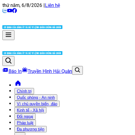
thứ năm, 6/8/2026
|
Liên hệ
Báo In
Truyền Hình Hải Quân
Chính trị
Quốc phòng - An ninh
Vì chủ quyền biển, đảo
Kinh tế - Xã hội
Đối ngoại
Pháp luật
Đa phương tiện