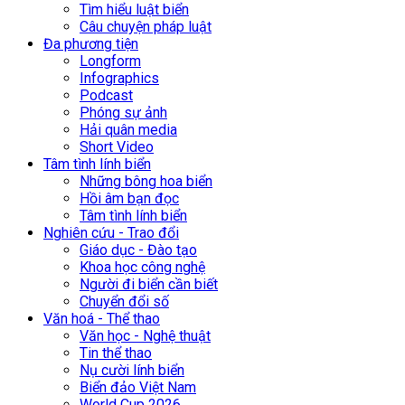
Tìm hiểu luật biển
Câu chuyện pháp luật
Đa phương tiện
Longform
Infographics
Podcast
Phóng sự ảnh
Hải quân media
Short Video
Tâm tình lính biển
Những bông hoa biển
Hồi âm bạn đọc
Tâm tình lính biển
Nghiên cứu - Trao đổi
Giáo dục - Đào tạo
Khoa học công nghệ
Người đi biển cần biết
Chuyển đổi số
Văn hoá - Thể thao
Văn học - Nghệ thuật
Tin thể thao
Nụ cười lính biển
Biển đảo Việt Nam
World Cup 2026