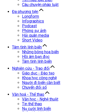
Câu chuyện pháp luật
Đa phương tiện
Longform
Infographics
Podcast
Phóng sự ảnh
Hải quân media
Short Video
Tâm tình lính biển
Những bông hoa biển
Hồi âm bạn đọc
Tâm tình lính biển
Nghiên cứu - Trao đổi
Giáo dục - Đào tạo
Khoa học công nghệ
Người đi biển cần biết
Chuyển đổi số
Văn hoá - Thể thao
Văn học - Nghệ thuật
Tin thể thao
Nụ cười lính biển