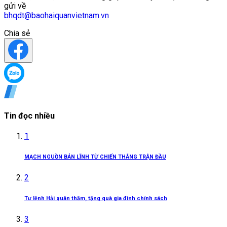
gửi về
bhqdt@baohaiquanvietnam.vn
Chia sẻ
Tin đọc nhiều
1
MẠCH NGUỒN BẢN LĨNH TỪ CHIẾN THẮNG TRẬN ĐẦU
2
Tư lệnh Hải quân thăm, tặng quà gia đình chính sách
3