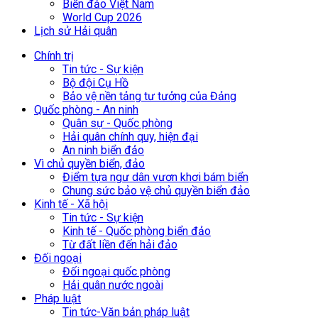
Biển đảo Việt Nam
World Cup 2026
Lịch sử Hải quân
Chính trị
Tin tức - Sự kiện
Bộ đội Cụ Hồ
Bảo vệ nền tảng tư tưởng của Đảng
Quốc phòng - An ninh
Quân sự - Quốc phòng
Hải quân chính quy, hiện đại
An ninh biển đảo
Vì chủ quyền biển, đảo
Điểm tựa ngư dân vươn khơi bám biển
Chung sức bảo vệ chủ quyền biển đảo
Kinh tế - Xã hội
Tin tức - Sự kiện
Kinh tế - Quốc phòng biển đảo
Từ đất liền đến hải đảo
Đối ngoại
Đối ngoại quốc phòng
Hải quân nước ngoài
Pháp luật
Tin tức-Văn bản pháp luật