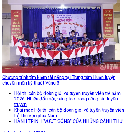
Chương trình tìm kiếm tài năng tại Trung tâm Huấn luyện
chuyên môn kỹ thuật Vùng 3
Hội thi cán bộ đoàn giỏi và tuyên truyền viên trẻ năm
2026: Nhiều đổi mới, sáng tạo trong công tác tuyên
truyền
Khai mạc Hội thi cán bộ đoàn giỏi và tuyên truyền viên
trẻ khu vực phía Nam
HÀNH TRÌNH “VƯỢT SÓNG” CỦA NHỮNG CÁNH THƯ