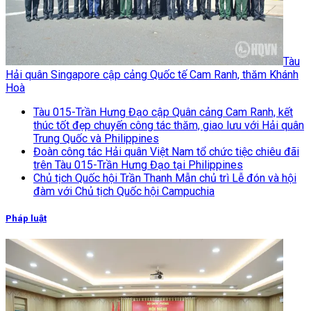
Tàu
Hải quân Singapore cập cảng Quốc tế Cam Ranh, thăm Khánh
Hoà
Tàu 015-Trần Hưng Đạo cập Quân cảng Cam Ranh, kết
thúc tốt đẹp chuyến công tác thăm, giao lưu với Hải quân
Trung Quốc và Philippines
Đoàn công tác Hải quân Việt Nam tổ chức tiệc chiêu đãi
trên Tàu 015-Trần Hưng Đạo tại Philippines
Chủ tịch Quốc hội Trần Thanh Mẫn chủ trì Lễ đón và hội
đàm với Chủ tịch Quốc hội Campuchia
Pháp luật