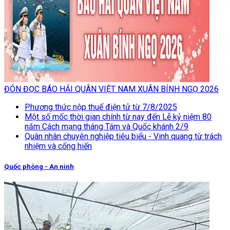
ĐÓN ĐỌC BÁO HẢI QUÂN VIỆT NAM XUÂN BÍNH NGỌ 2026
Phương thức nộp thuế điện tử từ 7/8/2025
Một số mốc thời gian chính từ nay đến Lễ kỷ niệm 80
năm Cách mạng tháng Tám và Quốc khánh 2/9
Quân nhân chuyên nghiệp tiêu biểu - Vinh quang từ trách
nhiệm và cống hiến
Quốc phòng - An ninh