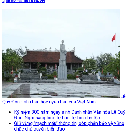
Lịch sử Hải quân NDVN
Lê
Quý Đôn - nhà bác học uyên bác của Việt Nam
Kỷ niệm 300 năm ngày sinh Danh nhân Văn hóa Lê Quý
Đôn: Ngời sáng lòng tự hào, tự tôn dân tộc
Giữ vững "mạch máu" thông tin, góp phần bảo vệ vững
chắc chủ quyền biển đảo