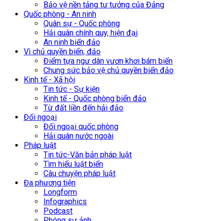
Bảo vệ nền tảng tư tưởng của Đảng
Quốc phòng - An ninh
Quân sự - Quốc phòng
Hải quân chính quy, hiện đại
An ninh biển đảo
Vì chủ quyền biển, đảo
Điểm tựa ngư dân vươn khơi bám biển
Chung sức bảo vệ chủ quyền biển đảo
Kinh tế - Xã hội
Tin tức - Sự kiện
Kinh tế - Quốc phòng biển đảo
Từ đất liền đến hải đảo
Đối ngoại
Đối ngoại quốc phòng
Hải quân nước ngoài
Pháp luật
Tin tức-Văn bản pháp luật
Tìm hiểu luật biển
Câu chuyện pháp luật
Đa phương tiện
Longform
Infographics
Podcast
Phóng sự ảnh