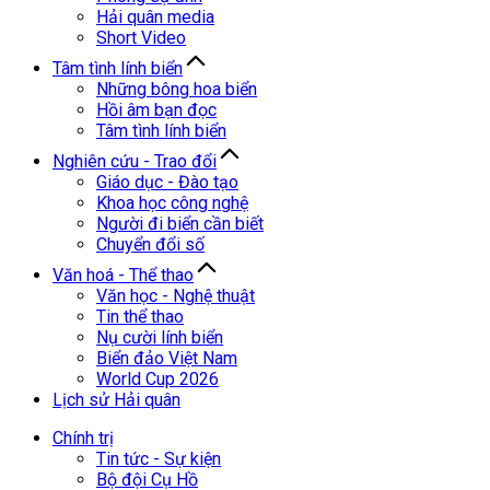
Hải quân media
Short Video
Tâm tình lính biển
Những bông hoa biển
Hồi âm bạn đọc
Tâm tình lính biển
Nghiên cứu - Trao đổi
Giáo dục - Đào tạo
Khoa học công nghệ
Người đi biển cần biết
Chuyển đổi số
Văn hoá - Thể thao
Văn học - Nghệ thuật
Tin thể thao
Nụ cười lính biển
Biển đảo Việt Nam
World Cup 2026
Lịch sử Hải quân
Chính trị
Tin tức - Sự kiện
Bộ đội Cụ Hồ