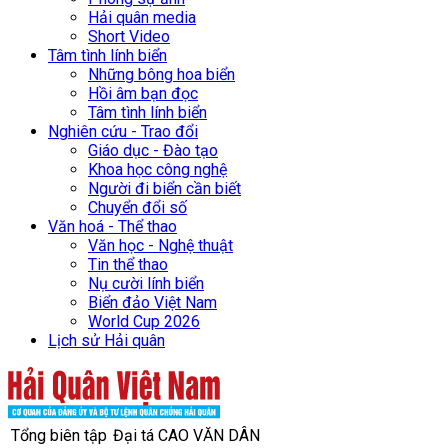
Hải quân media
Short Video
Tâm tình lính biển
Những bông hoa biển
Hồi âm bạn đọc
Tâm tình lính biển
Nghiên cứu - Trao đổi
Giáo dục - Đào tạo
Khoa học công nghệ
Người đi biển cần biết
Chuyển đổi số
Văn hoá - Thể thao
Văn học - Nghệ thuật
Tin thể thao
Nụ cười lính biển
Biển đảo Việt Nam
World Cup 2026
Lịch sử Hải quân
Tổng biên tập
Đại tá CAO VĂN DÂN