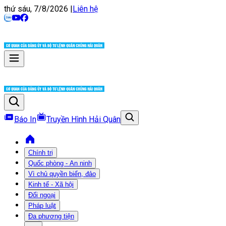
thứ sáu, 7/8/2026
|
Liên hệ
Báo In
Truyền Hình Hải Quân
Chính trị
Quốc phòng - An ninh
Vì chủ quyền biển, đảo
Kinh tế - Xã hội
Đối ngoại
Pháp luật
Đa phương tiện