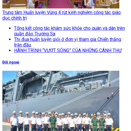
Trung tâm Huấn luyện Vùng 4 rút kinh nghiệm công tác giáo
dục chính trị
Tổng kết công tác khám sức khỏe cho quân và dân trên
quần đảo Trường Sa
Thi đua huấn luyện giỏi ở đơn vị tham gia Chiến thắng
trận đầu
HÀNH TRÌNH “VƯỢT SÓNG” CỦA NHỮNG CÁNH THƯ
Đối ngoại