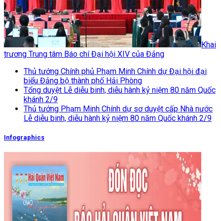
Khai
trương Trung tâm Báo chí Đại hội XIV của Đảng
Thủ tướng Chính phủ Phạm Minh Chính dự Đại hội đại
biểu Đảng bộ thành phố Hải Phòng
Tổng duyệt Lễ diễu binh, diễu hành kỷ niệm 80 năm Quốc
khánh 2/9
Thủ tướng Phạm Minh Chính dự sơ duyệt cấp Nhà nước
Lễ diễu binh, diễu hành kỷ niệm 80 năm Quốc khánh 2/9
Infographics