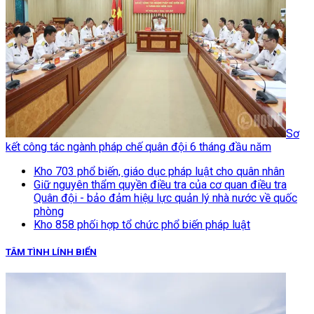
Sơ
kết công tác ngành pháp chế quân đội 6 tháng đầu năm
Kho 703 phổ biến, giáo dục pháp luật cho quân nhân
Giữ nguyên thẩm quyền điều tra của cơ quan điều tra
Quân đội - bảo đảm hiệu lực quản lý nhà nước về quốc
phòng
Kho 858 phối hợp tổ chức phổ biến pháp luật
TÂM TÌNH LÍNH BIỂN