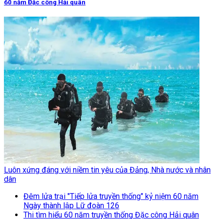
60 năm Đặc công Hải quân
Luôn xứng đáng với niềm tin yêu của Đảng, Nhà nước và nhân
dân
Đêm lửa trại "Tiếp lửa truyền thống" kỷ niệm 60 năm
Ngày thành lập Lữ đoàn 126
Thi tìm hiểu 60 năm truyền thống Đặc công Hải quân