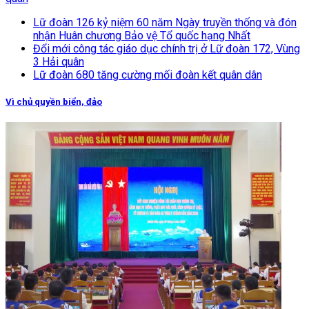
Lữ đoàn 126 kỷ niệm 60 năm Ngày truyền thống và đón
nhận Huân chương Bảo vệ Tổ quốc hạng Nhất
Đổi mới công tác giáo dục chính trị ở Lữ đoàn 172, Vùng
3 Hải quân
Lữ đoàn 680 tăng cường mối đoàn kết quân dân
Vì chủ quyền biển, đảo