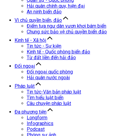
Quân sự - Quốc phòng
Hải quân chính quy, hiện đại
An ninh biển đảo
Vì chủ quyền biển, đảo
Điểm tựa ngư dân vươn khơi bám biển
Chung sức bảo vệ chủ quyền biển đảo
Kinh tế - Xã hội
Tin tức - Sự kiện
Kinh tế - Quốc phòng biển đảo
Từ đất liền đến hải đảo
Đối ngoại
Đối ngoại quốc phòng
Hải quân nước ngoài
Pháp luật
Tin tức-Văn bản pháp luật
Tìm hiểu luật biển
Câu chuyện pháp luật
Đa phương tiện
Longform
Infographics
Podcast
Phóng sự ảnh