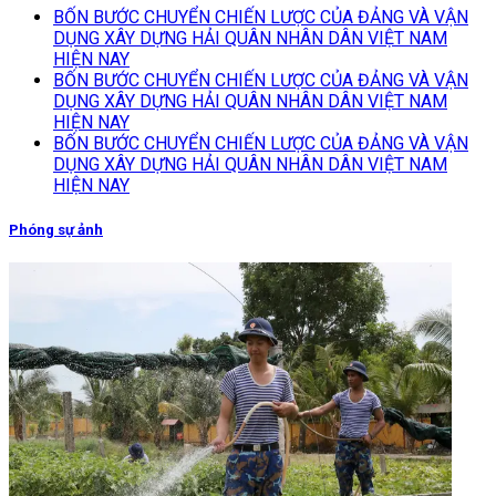
BỐN BƯỚC CHUYỂN CHIẾN LƯỢC CỦA ĐẢNG VÀ VẬN
DỤNG XÂY DỰNG HẢI QUÂN NHÂN DÂN VIỆT NAM
HIỆN NAY
BỐN BƯỚC CHUYỂN CHIẾN LƯỢC CỦA ĐẢNG VÀ VẬN
DỤNG XÂY DỰNG HẢI QUÂN NHÂN DÂN VIỆT NAM
HIỆN NAY
BỐN BƯỚC CHUYỂN CHIẾN LƯỢC CỦA ĐẢNG VÀ VẬN
DỤNG XÂY DỰNG HẢI QUÂN NHÂN DÂN VIỆT NAM
HIỆN NAY
Phóng sự ảnh