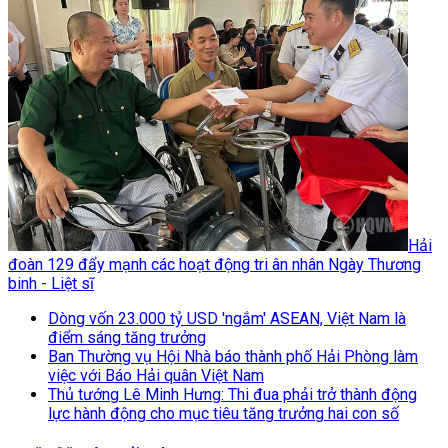
Hải
đoàn 129 đẩy mạnh các hoạt động tri ân nhân Ngày Thương
binh - Liệt sĩ
Dòng vốn 23.000 tỷ USD 'ngắm' ASEAN, Việt Nam là
điểm sáng tăng trưởng
Ban Thường vụ Hội Nhà báo thành phố Hải Phòng làm
việc với Báo Hải quân Việt Nam
Thủ tướng Lê Minh Hưng: Thi đua phải trở thành động
lực hành động cho mục tiêu tăng trưởng hai con số