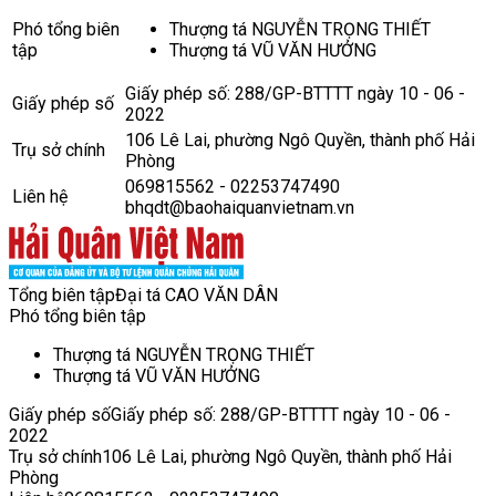
Phó tổng biên
Thượng tá NGUYỄN TRỌNG THIẾT
tập
Thượng tá VŨ VĂN HƯỞNG
Giấy phép số: 288/GP-BTTTT ngày 10 - 06 -
Giấy phép số
2022
106 Lê Lai, phường Ngô Quyền, thành phố Hải
Trụ sở chính
Phòng
069815562 - 02253747490
Liên hệ
bhqdt@baohaiquanvietnam.vn
Tổng biên tập
Đại tá CAO VĂN DÂN
Phó tổng biên tập
Thượng tá NGUYỄN TRỌNG THIẾT
Thượng tá VŨ VĂN HƯỞNG
Giấy phép số
Giấy phép số: 288/GP-BTTTT ngày 10 - 06 -
2022
Trụ sở chính
106 Lê Lai, phường Ngô Quyền, thành phố Hải
Phòng