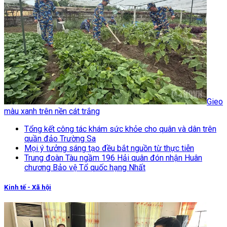
Gieo
màu xanh trên nền cát trắng
Tổng kết công tác khám sức khỏe cho quân và dân trên
quần đảo Trường Sa
Mọi ý tưởng sáng tạo đều bắt nguồn từ thực tiễn
Trung đoàn Tàu ngầm 196 Hải quân đón nhận Huân
chương Bảo vệ Tổ quốc hạng Nhất
Kinh tế - Xã hội