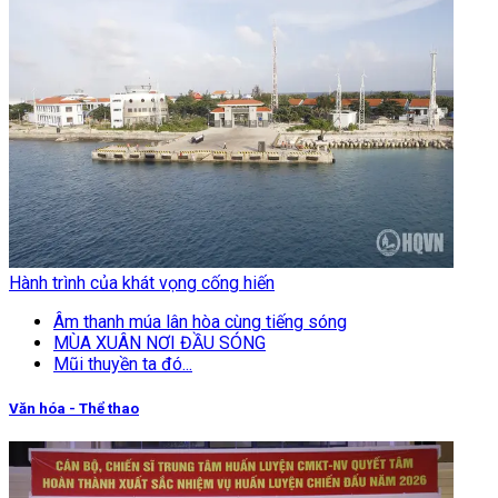
Hành trình của khát vọng cống hiến
Âm thanh múa lân hòa cùng tiếng sóng
MÙA XUÂN NƠI ĐẦU SÓNG
Mũi thuyền ta đó...
Văn hóa - Thể thao