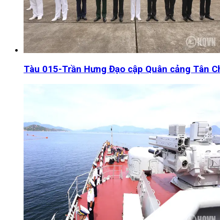
Tàu 015-Trần Hưng Đạo cập Quân cảng Tân Châ