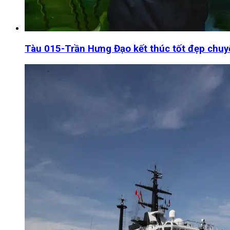
Tàu 015-Trần Hưng Đạo kết thúc tốt đẹp chuyến