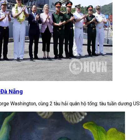
 Đà Nẵng
ge Washington, cùng 2 tàu hải quân hộ tống: tàu tuần dương USS 