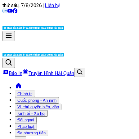
thứ sáu, 7/8/2026
|
Liên hệ
Báo In
Truyền Hình Hải Quân
Chính trị
Quốc phòng - An ninh
Vì chủ quyền biển, đảo
Kinh tế - Xã hội
Đối ngoại
Pháp luật
Đa phương tiện