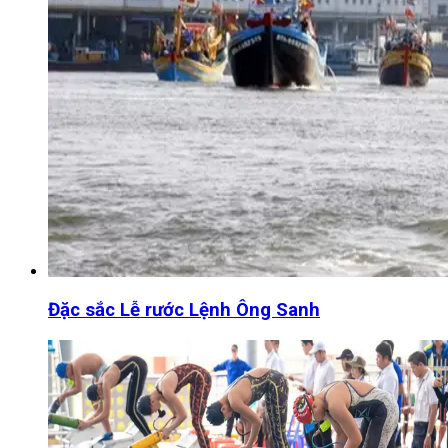
Đặc sắc Lễ rước Lệnh Ông Sanh