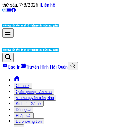
thứ sáu, 7/8/2026
|
Liên hệ
Báo In
Truyền Hình Hải Quân
Chính trị
Quốc phòng - An ninh
Vì chủ quyền biển, đảo
Kinh tế - Xã hội
Đối ngoại
Pháp luật
Đa phương tiện