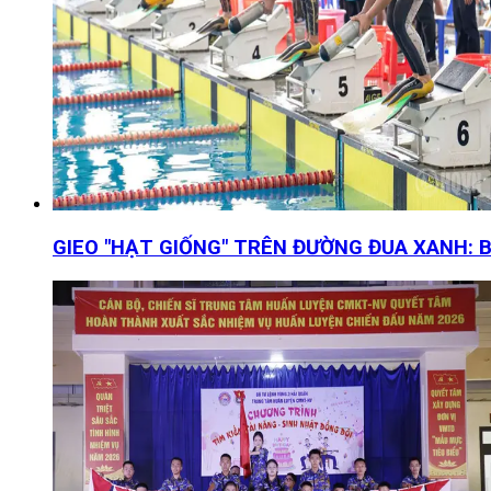
GIEO "HẠT GIỐNG" TRÊN ĐƯỜNG ĐUA XANH: Bài