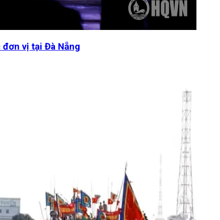
 đơn vị tại Đà Nẵng