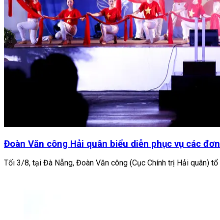
Đoàn Văn công Hải quân biểu diễn phục vụ các đơn 
Tối 3/8, tại Đà Nẵng, Đoàn Văn công (Cục Chính trị Hải quân) tổ 