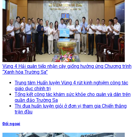
Vùng 4 Hải quân tiếp nhận cây giống hưởng ứng Chương trình
“Xanh hóa Trường Sa”
Trung tâm Huấn luyện Vùng 4 rút kinh nghiệm công tác
giáo dục chính trị
Tổng kết công tác khám sức khỏe cho quân và dân trên
quần đảo Trường Sa
Thi đua huấn luyện giỏi ở đơn vị tham gia Chiến thắng
trận đầu
Đối ngoại