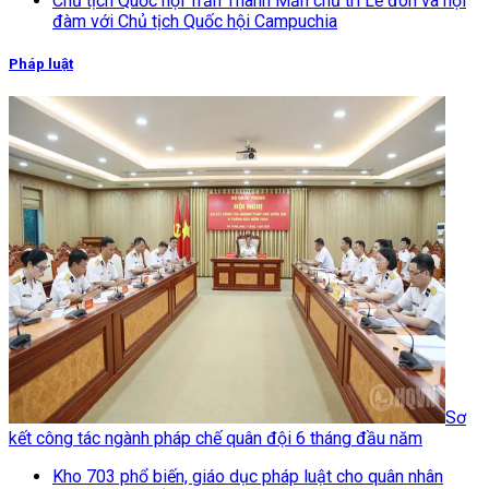
Chủ tịch Quốc hội Trần Thanh Mẫn chủ trì Lễ đón và hội
đàm với Chủ tịch Quốc hội Campuchia
Pháp luật
Sơ
kết công tác ngành pháp chế quân đội 6 tháng đầu năm
Kho 703 phổ biến, giáo dục pháp luật cho quân nhân