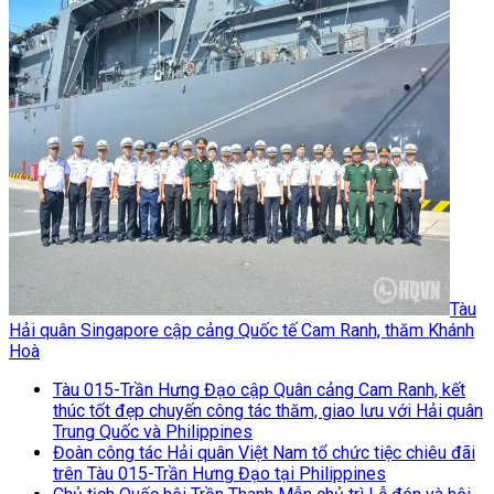
Tàu
Hải quân Singapore cập cảng Quốc tế Cam Ranh, thăm Khánh
Hoà
Tàu 015-Trần Hưng Đạo cập Quân cảng Cam Ranh, kết
thúc tốt đẹp chuyến công tác thăm, giao lưu với Hải quân
Trung Quốc và Philippines
Đoàn công tác Hải quân Việt Nam tổ chức tiệc chiêu đãi
trên Tàu 015-Trần Hưng Đạo tại Philippines