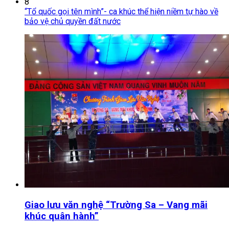
8
“Tổ quốc gọi tên mình”- ca khúc thể hiện niềm tự hào về
bảo vệ chủ quyền đất nước
Giao lưu văn nghệ “Trường Sa – Vang mãi
khúc quân hành”