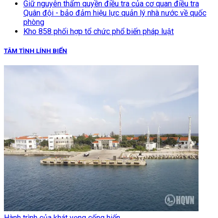
Giữ nguyên thẩm quyền điều tra của cơ quan điều tra
Quân đội - bảo đảm hiệu lực quản lý nhà nước về quốc
phòng
Kho 858 phối hợp tổ chức phổ biến pháp luật
TÂM TÌNH LÍNH BIỂN
Hành trình của khát vọng cống hiến