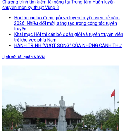
Chương trình tìm kiếm tài năng tại Trung tâm Huấn luyện
chuyên môn kỹ thuật Vùng 3
Hội thi cán bộ đoàn giỏi và tuyên truyền viên trẻ năm
2026: Nhiều đổi mới, sáng tạo trong công tác tuyên
truyền
Khai mạc Hội thi cán bộ đoàn giỏi và tuyên truyền viên
trẻ khu vực phía Nam
HÀNH TRÌNH “VƯỢT SÓNG” CỦA NHỮNG CÁNH THƯ
Lịch sử Hải quân NDVN