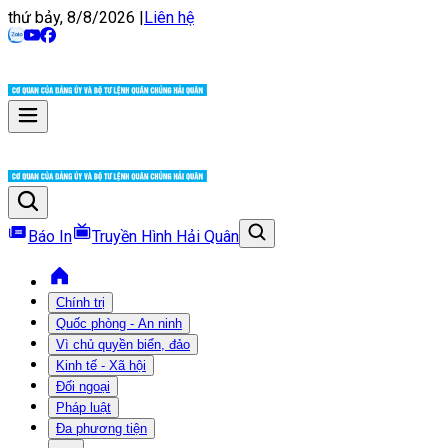
thứ bảy, 8/8/2026
|
Liên hệ
Báo In
Truyền Hình Hải Quân
Chính trị
Quốc phòng - An ninh
Vì chủ quyền biển, đảo
Kinh tế - Xã hội
Đối ngoại
Pháp luật
Đa phương tiện