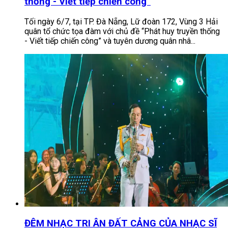
thống - Viết tiếp chiến công”
Tối ngày 6/7, tại TP. Đà Nẵng, Lữ đoàn 172, Vùng 3 Hải
quân tổ chức tọa đàm với chủ đề “Phát huy truyền thống
- Viết tiếp chiến công” và tuyên dương quân nhâ...
ĐÊM NHẠC TRI ÂN ĐẤT CẢNG CỦA NHẠC SĨ