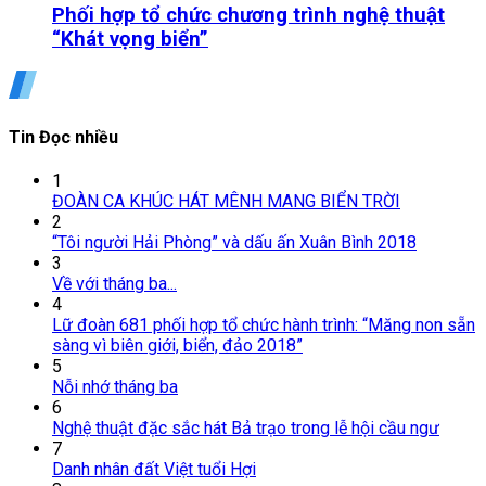
Phối hợp tổ chức chương trình nghệ thuật
“Khát vọng biển”
Tin Đọc nhiều
1
ĐOÀN CA KHÚC HÁT MÊNH MANG BIỂN TRỜI
2
“Tôi người Hải Phòng” và dấu ấn Xuân Bình 2018
3
Về với tháng ba...
4
Lữ đoàn 681 phối hợp tổ chức hành trình: “Măng non sẵn
sàng vì biên giới, biển, đảo 2018”
5
Nỗi nhớ tháng ba
6
Nghệ thuật đặc sắc hát Bả trạo trong lễ hội cầu ngư
7
Danh nhân đất Việt tuổi Hợi