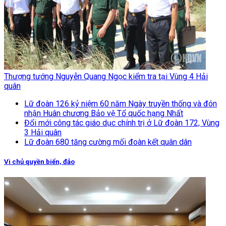
Thượng tướng Nguyễn Quang Ngọc kiểm tra tại Vùng 4 Hải
quân
Lữ đoàn 126 kỷ niệm 60 năm Ngày truyền thống và đón
nhận Huân chương Bảo vệ Tổ quốc hạng Nhất
Đổi mới công tác giáo dục chính trị ở Lữ đoàn 172, Vùng
3 Hải quân
Lữ đoàn 680 tăng cường mối đoàn kết quân dân
Vì chủ quyền biển, đảo