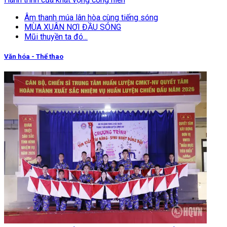
Âm thanh múa lân hòa cùng tiếng sóng
MÙA XUÂN NƠI ĐẦU SÓNG
Mũi thuyền ta đó...
Văn hóa - Thể thao