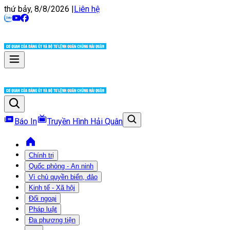
thứ bảy, 8/8/2026
|
Liên hệ
Báo In
Truyền Hình Hải Quân
Chính trị
Quốc phòng - An ninh
Vì chủ quyền biển, đảo
Kinh tế - Xã hội
Đối ngoại
Pháp luật
Đa phương tiện