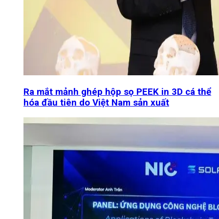
Ra mắt mảnh ghép hộp sọ PEEK in 3D cá thể
hóa đầu tiên do Việt Nam sản xuất