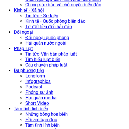
Chung sức bảo vệ chủ quyền biển đảo
Kinh tế - Xã hội
Tin tức - Sự kiện
Kinh tế - Quốc phòng biển đảo
Từ đất liền đến hải đảo
Đối ngoại
Đối ngoại quốc phòng
Hải quân nước ngoài
Pháp luật
Tin tức-Văn bản pháp luật
Tìm hiểu luật biển
Câu chuyện pháp luật
Đa phương tiện
Longform
Infographics
Podcast
Phóng sự ảnh
Hải quân media
Short Video
Tâm tình lính biển
Những bông hoa biển
Hồi âm bạn đọc
Tâm tình lính biển