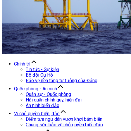
Chính trị
Tin tức - Sự kiện
Bộ đội Cụ Hồ
Bảo vệ nền tảng tư tưởng của Đảng
Quốc phòng - An ninh
Quân sự - Quốc phòng
Hải quân chính quy, hiện đại
An ninh biển đảo
Vì chủ quyền biển, đảo
Điểm tựa ngư dân vươn khơi bám biển
Chung sức bảo vệ chủ quyền biển đảo