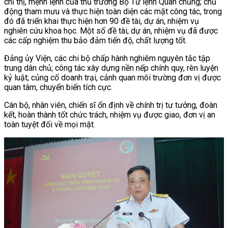
chỉ thị, mệnh lệnh của thủ trưởng Bộ Tư lệnh Quân chủng; chủ
động tham mưu và thực hiện toàn diện các mặt công tác, trong
đó đã triển khai thực hiện hơn 90 đề tài, dự án, nhiệm vụ
nghiên cứu khoa học. Một số đề tài, dự án, nhiệm vụ đã được
các cấp nghiệm thu bảo đảm tiến độ, chất lượng tốt.
Đảng ủy Viện, các chi bộ chấp hành nghiêm nguyên tắc tập
trung dân chủ; công tác xây dựng nền nếp chính quy, rèn luyện
kỷ luật; củng cố doanh trại, cảnh quan môi trường đơn vị được
quan tâm, chuyển biến tích cực.
Cán bộ, nhân viên, chiến sĩ ổn định về chính trị tư tưởng, đoàn
kết, hoàn thành tốt chức trách, nhiệm vụ được giao, đơn vị an
toàn tuyệt đối về mọi mặt.