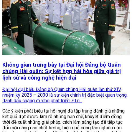
Không gian trưng bày tại Đại hội Đảng bộ Quân
chủng Hải quân: Sự kết hợp hài hòa giữa giá trị
lịch sử và công nghệ hiện đại
Đại hội đại biểu Đảng bộ Quân chủng Hải quân lần thứ XIV,
nhiệm kỳ 2025 – 2030 là sự kiện chính trị đặc biệt quan trọng,
đánh dấu chặng đường phát triển 70 n...
Các ý kiến phát biểu tại hội nghị đã tập trung đánh giá những
kết quả đạt được, làm rõ những hạn chế, khuyết điểm đồng
thời đề xuất những giải pháp, cách làm sáng tạo để tiếp tục
đổi mới nâng cao chất lượng, hiệu quả công tác nghiên cứu