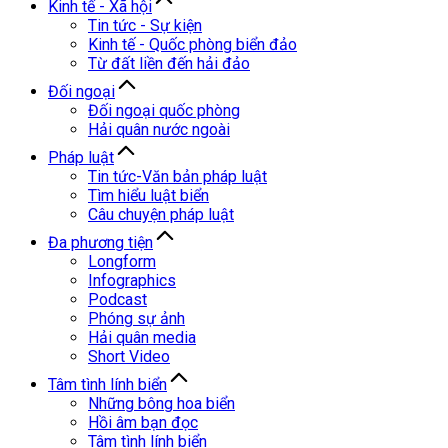
Kinh tế - Xã hội
Tin tức - Sự kiện
Kinh tế - Quốc phòng biển đảo
Từ đất liền đến hải đảo
Đối ngoại
Đối ngoại quốc phòng
Hải quân nước ngoài
Pháp luật
Tin tức-Văn bản pháp luật
Tìm hiểu luật biển
Câu chuyện pháp luật
Đa phương tiện
Longform
Infographics
Podcast
Phóng sự ảnh
Hải quân media
Short Video
Tâm tình lính biển
Những bông hoa biển
Hồi âm bạn đọc
Tâm tình lính biển