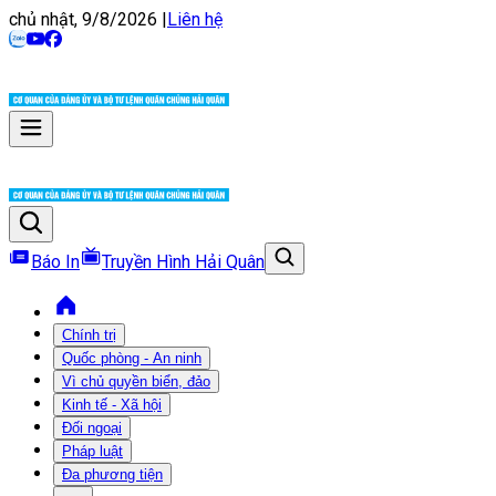
chủ nhật, 9/8/2026
|
Liên hệ
Báo In
Truyền Hình Hải Quân
Chính trị
Quốc phòng - An ninh
Vì chủ quyền biển, đảo
Kinh tế - Xã hội
Đối ngoại
Pháp luật
Đa phương tiện