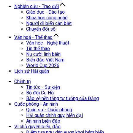
Nghiên cứu - Trao đổi
Giáo dục - Đào tạo
Khoa học công nghệ
Người đi biển cần biết
Chuyển đổi số
Văn hoá - Thể thao
Văn học - Nghệ thuật
Tin thể thao
Nụ cười lính biển
Biển đảo Việt Nam
World Cup 2026
Lịch sử Hải quân
Chính trị
Tin tức - Sự kiện
Bộ đội Cụ Hồ
Bảo vệ nền tảng tư tưởng của Đảng
Quốc phòng - An ninh
Quân sự - Quốc phòng
Hải quân chính quy, hiện đại
An ninh biển đảo
Vì chủ quyền biển, đảo
Điểm tựa ngư dân vươn khơi bám biển