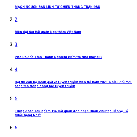
MẠCH NGUỒN BẢN LĨNH TỪ CHIẾN THẮNG TRẬN ĐẦU
2
Biên đội tàu Hải quân Nga thăm Việt Nam
3
Phó Đô đốc Trần Thanh Nghiêm kiểm tra Nhà máy X52
4
Hội thi cán bộ đoàn giỏi và tuyên truyền viên trẻ năm 2026: Nhiều đổi mới,
sáng tạo trong công tác tuyên truyền
5
Trung đoàn Tàu ngầm 196 Hải quân đón nhận Huân chương Bảo vệ Tổ
quốc hạng Nhất
6