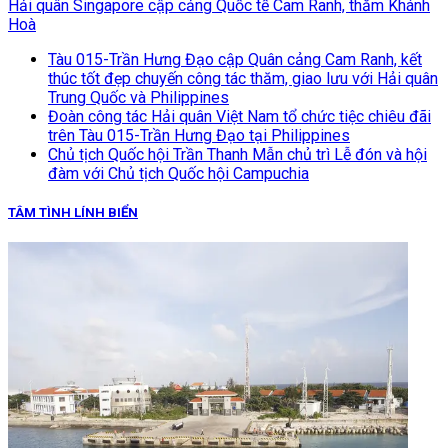
Hải quân Singapore cập cảng Quốc tế Cam Ranh, thăm Khánh
Hoà
Tàu 015-Trần Hưng Đạo cập Quân cảng Cam Ranh, kết
thúc tốt đẹp chuyến công tác thăm, giao lưu với Hải quân
Trung Quốc và Philippines
Đoàn công tác Hải quân Việt Nam tổ chức tiệc chiêu đãi
trên Tàu 015-Trần Hưng Đạo tại Philippines
Chủ tịch Quốc hội Trần Thanh Mẫn chủ trì Lễ đón và hội
đàm với Chủ tịch Quốc hội Campuchia
TÂM TÌNH LÍNH BIỂN