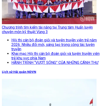
Chương trình tìm kiếm tài năng tại Trung tâm Huấn luyện
chuyên môn kỹ thuật Vùng 3
Hội thi cán bộ đoàn giỏi và tuyên truyền viên trẻ năm
2026: Nhiều đổi mới, sáng tạo trong công tác tuyên
truyền
Khai mạc Hội thi cán bộ đoàn giỏi và tuyên truyền viên
trẻ khu vực phía Nam
HÀNH TRÌNH “VƯỢT SÓNG” CỦA NHỮNG CÁNH THƯ
Lịch sử Hải quân NDVN