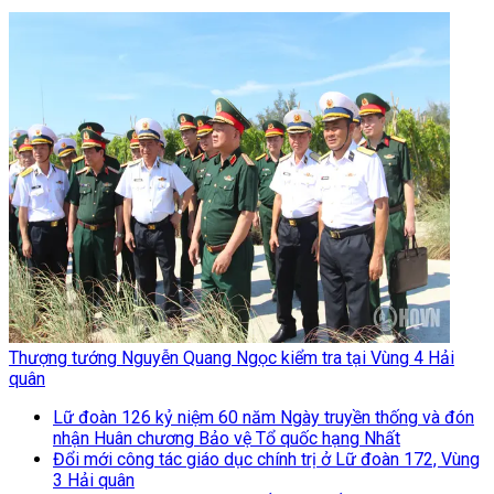
Thượng tướng Nguyễn Quang Ngọc kiểm tra tại Vùng 4 Hải
quân
Lữ đoàn 126 kỷ niệm 60 năm Ngày truyền thống và đón
nhận Huân chương Bảo vệ Tổ quốc hạng Nhất
Đổi mới công tác giáo dục chính trị ở Lữ đoàn 172, Vùng
3 Hải quân