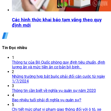
Các hình thức khai báo tạm vắng theo quy
định mới
Tin Đọc nhiều
1
Thông tư của Bộ Quốc phòng quy định tiêu chuẩn, định
lượng ăn và mức tiền ăn cơ bản bộ binh...
2
Những trường hợp bắt buộc phải đổi căn cước từ ngày
1/7/2024
3
Thông tin cần biết về nghĩa vụ quân sự năm 2020
4
Bao nhiêu tuổi phải đi nghĩa vụ quân sự?
5
Chi tiết mức phạt vi phạm giao thông đối với ô tô, xe