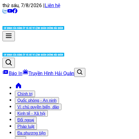
thứ sáu, 7/8/2026
|
Liên hệ
Báo In
Truyền Hình Hải Quân
Chính trị
Quốc phòng - An ninh
Vì chủ quyền biển, đảo
Kinh tế - Xã hội
Đối ngoại
Pháp luật
Đa phương tiện