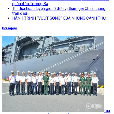
quần đảo Trường Sa
Thi đua huấn luyện giỏi ở đơn vị tham gia Chiến thắng
trận đầu
HÀNH TRÌNH “VƯỢT SÓNG” CỦA NHỮNG CÁNH THƯ
Đối ngoại
Tàu