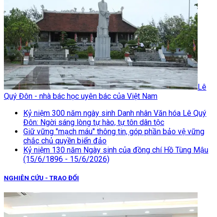
Lê
Quý Đôn - nhà bác học uyên bác của Việt Nam
Kỷ niệm 300 năm ngày sinh Danh nhân Văn hóa Lê Quý
Đôn: Ngời sáng lòng tự hào, tự tôn dân tộc
Giữ vững "mạch máu" thông tin, góp phần bảo vệ vững
chắc chủ quyền biển đảo
Kỷ niệm 130 năm Ngày sinh của đồng chí Hồ Tùng Mậu
(15/6/1896 - 15/6/2026)
NGHIÊN CỨU - TRAO ĐỔI