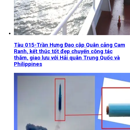
Tàu 015-Trần Hưng Đạo cập Quân cảng Cam
Ranh, kết thúc tốt đẹp chuyến công tác
thăm, giao lưu với Hải quân Trung Quốc và
Philippines