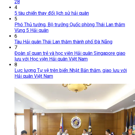
28
4
5 tàu chiến thay đổi lịch sử hải quân
5
Phó Thủ tướng, Bộ trưởng Quốc phòng Thái Lan thăm
Vùng 5 Hải quân
6
Tàu Hải quân Thái Lan thăm thành phố Đà Nẵng
7
Đoàn sĩ quan trẻ và học viên Hải quân Singapore giao
lưu với Học viện Hải quân Việt Nam
8
Lực lượng Tự vệ trên biển Nhật Bản thăm, giao lưu với
Hải quân Việt Nam