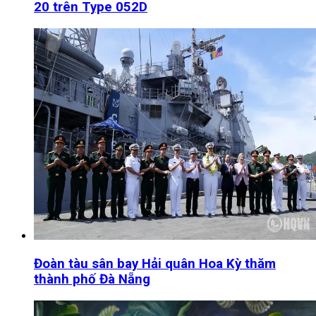
20 trên Type 052D
Đoàn tàu sân bay Hải quân Hoa Kỳ thăm
thành phố Đà Nẵng