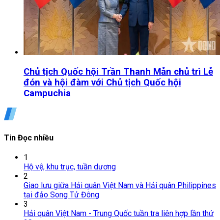
Chủ tịch Quốc hội Trần Thanh Mẫn chủ trì Lễ
đón và hội đàm với Chủ tịch Quốc hội
Campuchia
Tin Đọc nhiều
1
Hộ vệ, khu trục, tuần dương
2
Giao lưu giữa Hải quân Việt Nam và Hải quân Philippines
tại đảo Song Tử Đông
3
Hải quân Việt Nam - Trung Quốc tuần tra liên hợp lần thứ