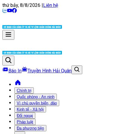
thứ bảy, 8/8/2026
|
Liên hệ
Báo In
Truyền Hình Hải Quân
Chính trị
Quốc phòng - An ninh
Vì chủ quyền biển, đảo
Kinh tế - Xã hội
Đối ngoại
Pháp luật
Đa phương tiện