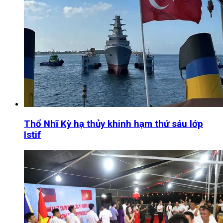
Thổ Nhĩ Kỳ hạ thủy khinh hạm thứ sáu lớp
Istif