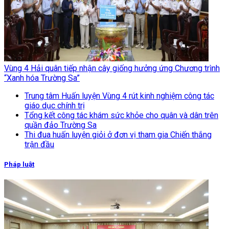
Vùng 4 Hải quân tiếp nhận cây giống hưởng ứng Chương trình
“Xanh hóa Trường Sa”
Trung tâm Huấn luyện Vùng 4 rút kinh nghiệm công tác
giáo dục chính trị
Tổng kết công tác khám sức khỏe cho quân và dân trên
quần đảo Trường Sa
Thi đua huấn luyện giỏi ở đơn vị tham gia Chiến thắng
trận đầu
Pháp luật