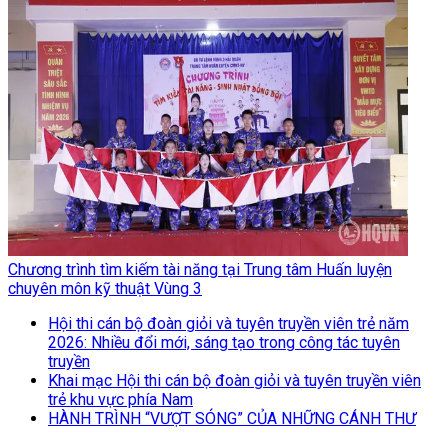
Chương trình tìm kiếm tài năng tại Trung tâm Huấn luyện
chuyên môn kỹ thuật Vùng 3
Hội thi cán bộ đoàn giỏi và tuyên truyền viên trẻ năm
2026: Nhiều đổi mới, sáng tạo trong công tác tuyên
truyền
Khai mạc Hội thi cán bộ đoàn giỏi và tuyên truyền viên
trẻ khu vực phía Nam
HÀNH TRÌNH “VƯỢT SÓNG” CỦA NHỮNG CÁNH THƯ