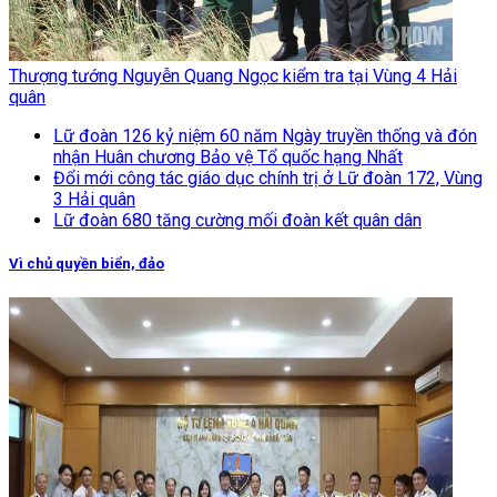
Thượng tướng Nguyễn Quang Ngọc kiểm tra tại Vùng 4 Hải
quân
Lữ đoàn 126 kỷ niệm 60 năm Ngày truyền thống và đón
nhận Huân chương Bảo vệ Tổ quốc hạng Nhất
Đổi mới công tác giáo dục chính trị ở Lữ đoàn 172, Vùng
3 Hải quân
Lữ đoàn 680 tăng cường mối đoàn kết quân dân
Vì chủ quyền biển, đảo