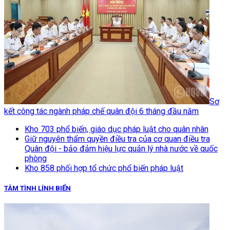
Sơ
kết công tác ngành pháp chế quân đội 6 tháng đầu năm
Kho 703 phổ biến, giáo dục pháp luật cho quân nhân
Giữ nguyên thẩm quyền điều tra của cơ quan điều tra
Quân đội - bảo đảm hiệu lực quản lý nhà nước về quốc
phòng
Kho 858 phối hợp tổ chức phổ biến pháp luật
TÂM TÌNH LÍNH BIỂN