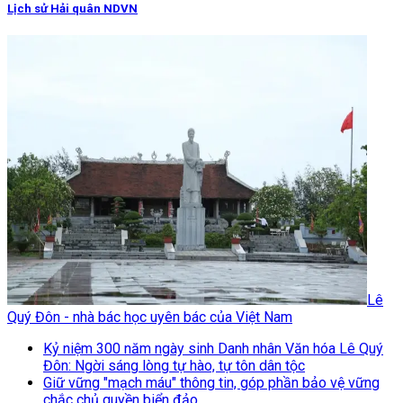
Lịch sử Hải quân NDVN
Lê
Quý Đôn - nhà bác học uyên bác của Việt Nam
Kỷ niệm 300 năm ngày sinh Danh nhân Văn hóa Lê Quý
Đôn: Ngời sáng lòng tự hào, tự tôn dân tộc
Giữ vững "mạch máu" thông tin, góp phần bảo vệ vững
chắc chủ quyền biển đảo