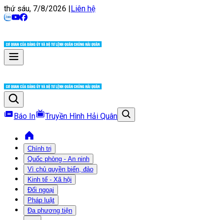
thứ sáu, 7/8/2026
|
Liên hệ
Báo In
Truyền Hình Hải Quân
Chính trị
Quốc phòng - An ninh
Vì chủ quyền biển, đảo
Kinh tế - Xã hội
Đối ngoại
Pháp luật
Đa phương tiện