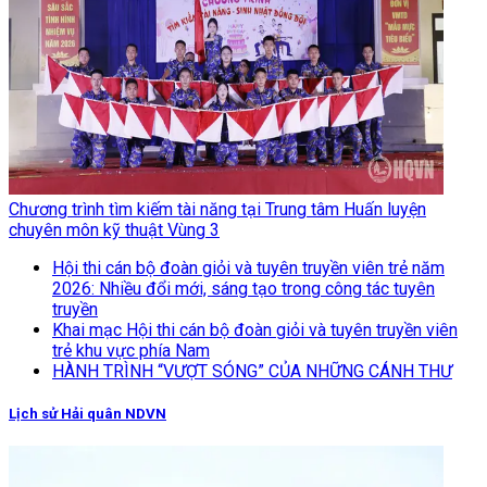
Chương trình tìm kiếm tài năng tại Trung tâm Huấn luyện
chuyên môn kỹ thuật Vùng 3
Hội thi cán bộ đoàn giỏi và tuyên truyền viên trẻ năm
2026: Nhiều đổi mới, sáng tạo trong công tác tuyên
truyền
Khai mạc Hội thi cán bộ đoàn giỏi và tuyên truyền viên
trẻ khu vực phía Nam
HÀNH TRÌNH “VƯỢT SÓNG” CỦA NHỮNG CÁNH THƯ
Lịch sử Hải quân NDVN