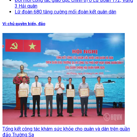
Đổi mới công tác giáo dục chính trị ở Lữ đoàn 172, Vùng
3 Hải quân
Lữ đoàn 680 tăng cường mối đoàn kết quân dân
Vì chủ quyền biển, đảo
Tổng kết công tác khám sức khỏe cho quân và dân trên quần
đảo Trường Sa