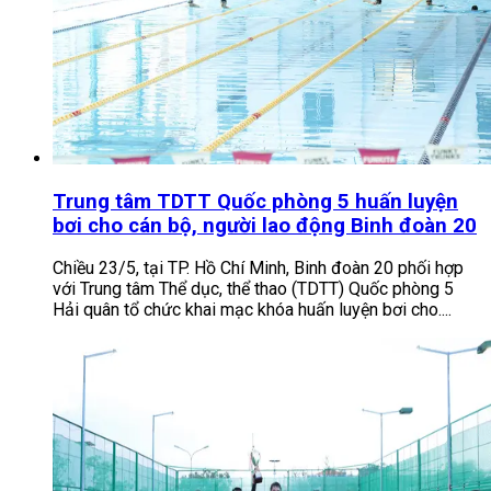
Trung tâm TDTT Quốc phòng 5 huấn luyện
bơi cho cán bộ, người lao động Binh đoàn 20
Chiều 23/5, tại TP. Hồ Chí Minh, Binh đoàn 20 phối hợp
với Trung tâm Thể dục, thể thao (TDTT) Quốc phòng 5
Hải quân tổ chức khai mạc khóa huấn luyện bơi cho....