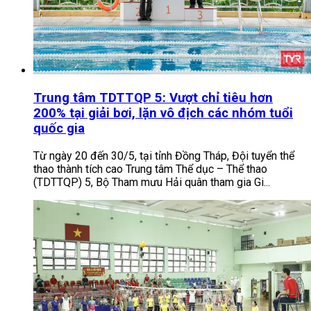
Trung tâm TDTTQP 5: Vượt chỉ tiêu hơn
200% tại giải bơi, lặn vô địch các nhóm tuổi
quốc gia
Từ ngày 20 đến 30/5, tại tỉnh Đồng Tháp, Đội tuyển thể
thao thành tích cao Trung tâm Thể dục – Thể thao
(TDTTQP) 5, Bộ Tham mưu Hải quân tham gia Gi...