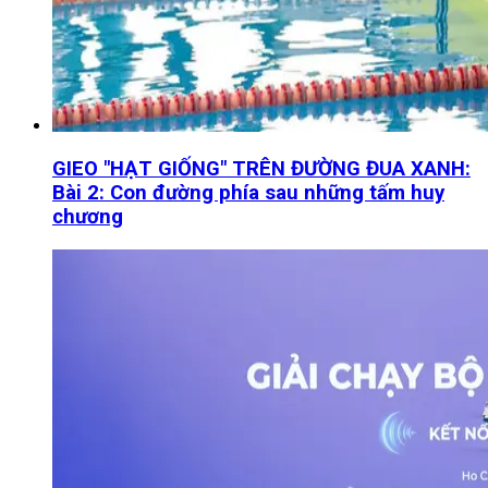
GIEO "HẠT GIỐNG" TRÊN ĐƯỜNG ĐUA XANH:
Bài 2: Con đường phía sau những tấm huy
chương