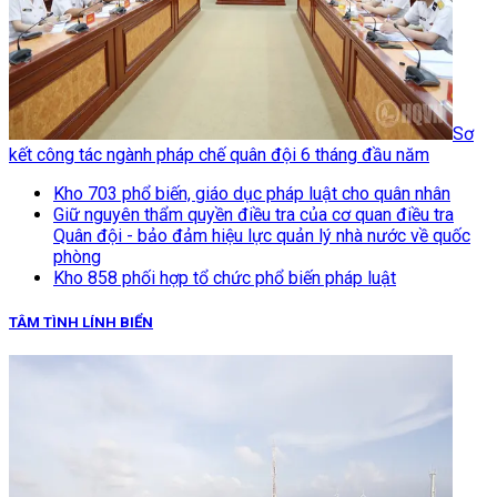
Sơ
kết công tác ngành pháp chế quân đội 6 tháng đầu năm
Kho 703 phổ biến, giáo dục pháp luật cho quân nhân
Giữ nguyên thẩm quyền điều tra của cơ quan điều tra
Quân đội - bảo đảm hiệu lực quản lý nhà nước về quốc
phòng
Kho 858 phối hợp tổ chức phổ biến pháp luật
TÂM TÌNH LÍNH BIỂN