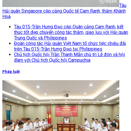
Tàu
Hải quân Singapore cập cảng Quốc tế Cam Ranh, thăm Khánh
Hoà
Tàu 015-Trần Hưng Đạo cập Quân cảng Cam Ranh, kết
thúc tốt đẹp chuyến công tác thăm, giao lưu với Hải quân
Trung Quốc và Philippines
Đoàn công tác Hải quân Việt Nam tổ chức tiệc chiêu đãi
trên Tàu 015-Trần Hưng Đạo tại Philippines
Chủ tịch Quốc hội Trần Thanh Mẫn chủ trì Lễ đón và hội
đàm với Chủ tịch Quốc hội Campuchia
Pháp luật