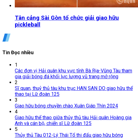
Tân cảng Sài Gòn tổ chức giải giao hữu
pickleball
Tin Đọc nhiều
1
Các đơn vị Hải quân khu vực tỉnh Bà Rịa-Vũng Tàu tham
gia giải bóng đá khối lực lượng vũ trang mở rộng
2
Sĩ quan, thuỷ thủ tàu khu trục HAN SAN DO giao hữu thể
thao tại Lữ đoàn 125
3
Giao hữu bóng chuyền chào Xuân Giáp Thìn 2024
4
Giao hữu thể thao giữa thủy thủ tàu Hải quân Hoàng gia
Anh và cán bộ, chiến sĩ Lữ đoàn 125
5
Thủy thủ Tàu 012-Lý Thái Tổ thi đấu giao hữu bóng