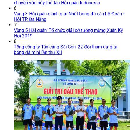
chuyền với thủy thủ tàu Hải quân Indonesia
6
Vùng 3 Hải quân giành giải Nhất bóng đá cán bộ Đoàn -
Hội TP. Đà Nẵng
7
Vùng 5 Hải quân: Tổ chức giải cờ tướng mừng Xuân Kỷ
Hợi 2019
8
Tổng công ty Tân cảng Sài Gòn: 22 đội tham dự giải
bóng đá mini lần thứ XII