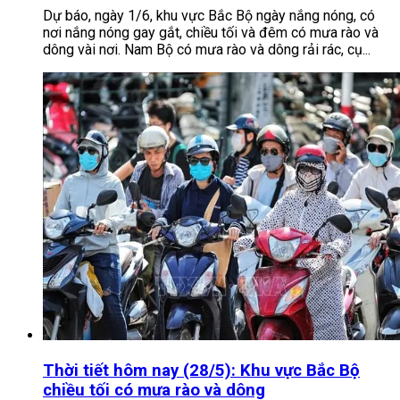
Dự báo, ngày 1/6, khu vực Bắc Bộ ngày nắng nóng, có
nơi nắng nóng gay gắt, chiều tối và đêm có mưa rào và
dông vài nơi. Nam Bộ có mưa rào và dông rải rác, cụ...
Thời tiết hôm nay (28/5): Khu vực Bắc Bộ
chiều tối có mưa rào và dông