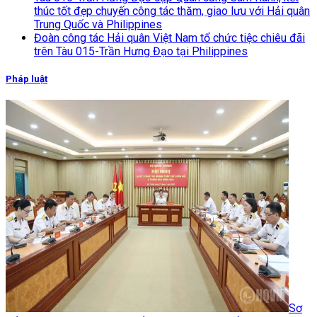
thúc tốt đẹp chuyến công tác thăm, giao lưu với Hải quân
Trung Quốc và Philippines
Đoàn công tác Hải quân Việt Nam tổ chức tiệc chiêu đãi
trên Tàu 015-Trần Hưng Đạo tại Philippines
Pháp luật
Sơ