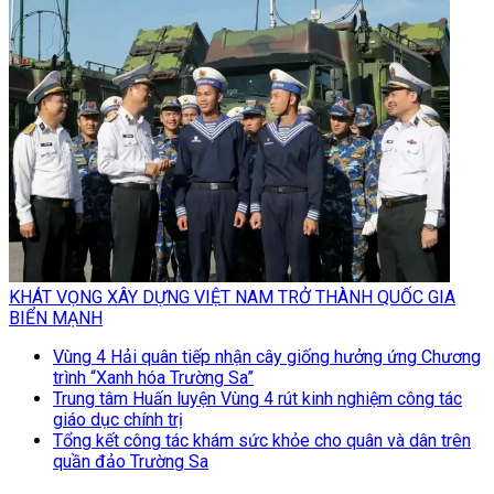
KHÁT VỌNG XÂY DỰNG VIỆT NAM TRỞ THÀNH QUỐC GIA
BIỂN MẠNH
Vùng 4 Hải quân tiếp nhận cây giống hưởng ứng Chương
trình “Xanh hóa Trường Sa”
Trung tâm Huấn luyện Vùng 4 rút kinh nghiệm công tác
giáo dục chính trị
Tổng kết công tác khám sức khỏe cho quân và dân trên
quần đảo Trường Sa