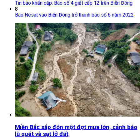
Tin bão khẩn cấp: Bão số 4 giật cấp 12 trên Biển Đông
8
Bão Nesat vào Biển Đông trở thành bão số 6 năm 2022
Miền Bắc sắp đón một đợt mưa lớn, cảnh báo
lũ quét và sạt lở đất