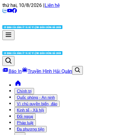
thứ hai, 10/8/2026
|
Liên hệ
Báo In
Truyền Hình Hải Quân
Chính trị
Quốc phòng - An ninh
Vì chủ quyền biển, đảo
Kinh tế - Xã hội
Đối ngoại
Pháp luật
Đa phương tiện