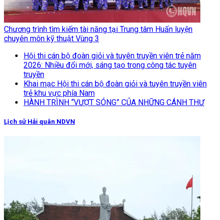
Chương trình tìm kiếm tài năng tại Trung tâm Huấn luyện
chuyên môn kỹ thuật Vùng 3
Hội thi cán bộ đoàn giỏi và tuyên truyền viên trẻ năm
2026: Nhiều đổi mới, sáng tạo trong công tác tuyên
truyền
Khai mạc Hội thi cán bộ đoàn giỏi và tuyên truyền viên
trẻ khu vực phía Nam
HÀNH TRÌNH “VƯỢT SÓNG” CỦA NHỮNG CÁNH THƯ
Lịch sử Hải quân NDVN