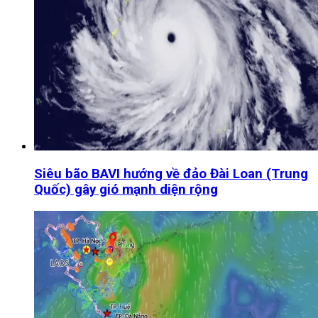
Siêu bão BAVI hướng về đảo Đài Loan (Trung
Quốc) gây gió mạnh diện rộng