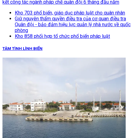
kết công tác ngành pháp chế quân đội 6 tháng đầu năm
Kho 703 phổ biến, giáo dục pháp luật cho quân nhân
Giữ nguyên thẩm quyền điều tra của cơ quan điều tra
Quân đội - bảo đảm hiệu lực quản lý nhà nước về quốc
phòng
Kho 858 phối hợp tổ chức phổ biến pháp luật
TÂM TÌNH LÍNH BIỂN