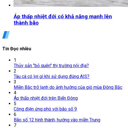
Áp thấp nhiệt đới có khả năng mạnh lên
thành bão
Tin Đọc nhiều
1
Thủy sản "bỏ quên" thị trường nội địa?
2
Tàu cá có lợi gì khi sử dụng đúng AIS?
3
Miền Bắc trở lạnh do ảnh hưởng của gió mùa Đông Bắc
4
Áp thấp nhiệt đới trên Biển Đông
5
Công điện ứng phó với bão số 9
6
Bão số 12 hình thành, hướng vào miền Trung
7