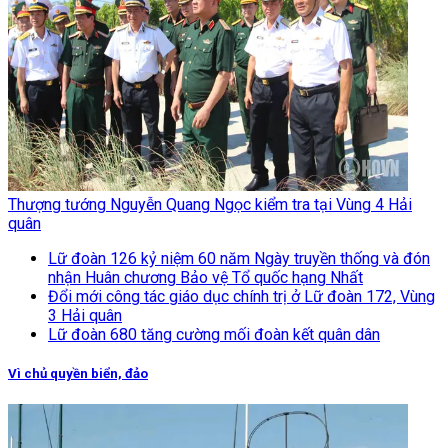
Thượng tướng Nguyễn Quang Ngọc kiểm tra tại Vùng 4 Hải
quân
Lữ đoàn 126 kỷ niệm 60 năm Ngày truyền thống và đón
nhận Huân chương Bảo vệ Tổ quốc hạng Nhất
Đổi mới công tác giáo dục chính trị ở Lữ đoàn 172, Vùng
3 Hải quân
Lữ đoàn 680 tăng cường mối đoàn kết quân dân
Vì chủ quyền biển, đảo