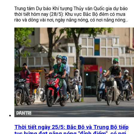
Trung tâm Dự báo Khí tượng Thủy văn Quốc gia dự báo
thời tiết hôm nay (28/5): Khu vực Bắc Bộ đêm có mưa
rào và dông vài nơi, ngày nắng nóng, có nơi nắng nóng...
Thời tiết ngày 25/5: Bắc Bộ và Trung Bộ tiếp
tục hứng đợt nắng nóng "đỉnh điểm", có nơi