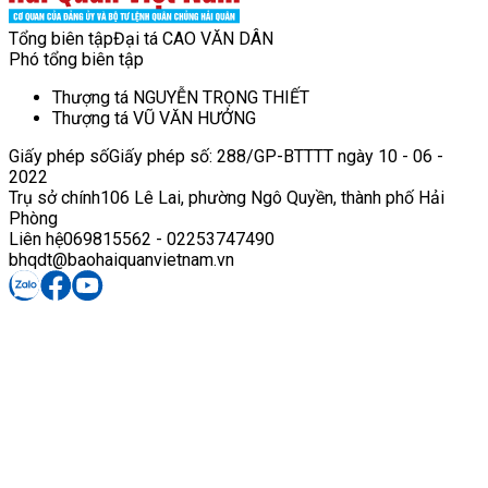
Tổng biên tập
Đại tá CAO VĂN DÂN
Phó tổng biên tập
Thượng tá NGUYỄN TRỌNG THIẾT
Thượng tá VŨ VĂN HƯỞNG
Giấy phép số
Giấy phép số: 288/GP-BTTTT ngày 10 - 06 -
2022
Trụ sở chính
106 Lê Lai, phường Ngô Quyền, thành phố Hải
Phòng
Liên hệ
069815562 - 02253747490
bhqdt@baohaiquanvietnam.vn