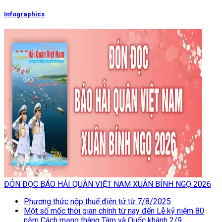
Infographics
ĐÓN ĐỌC BÁO HẢI QUÂN VIỆT NAM XUÂN BÍNH NGỌ 2026
Phương thức nộp thuế điện tử từ 7/8/2025
Một số mốc thời gian chính từ nay đến Lễ kỷ niệm 80
năm Cách mạng tháng Tám và Quốc khánh 2/9