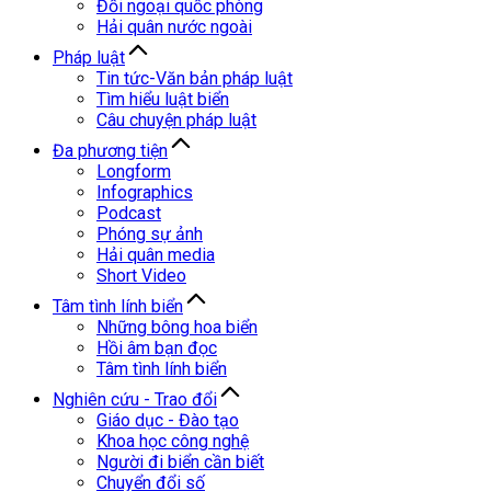
Đối ngoại quốc phòng
Hải quân nước ngoài
Pháp luật
Tin tức-Văn bản pháp luật
Tìm hiểu luật biển
Câu chuyện pháp luật
Đa phương tiện
Longform
Infographics
Podcast
Phóng sự ảnh
Hải quân media
Short Video
Tâm tình lính biển
Những bông hoa biển
Hồi âm bạn đọc
Tâm tình lính biển
Nghiên cứu - Trao đổi
Giáo dục - Đào tạo
Khoa học công nghệ
Người đi biển cần biết
Chuyển đổi số