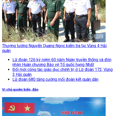
Thượng tướng Nguyễn Quang Ngọc kiểm tra tại Vùng 4 Hải
quân
Lữ đoàn 126 kỷ niệm 60 năm Ngày truyền thống và đón
nhận Huân chương Bảo vệ Tổ quốc hạng Nhất
Đổi mới công tác giáo dục chính trị ở Lữ đoàn 172, Vùng
3 Hải quân
Lữ đoàn 680 tăng cường mối đoàn kết quân dân
Vì chủ quyền biển, đảo