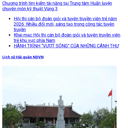
Chương trình tìm kiếm tài năng tại Trung tâm Huấn luyện
chuyên môn kỹ thuật Vùng 3
Hội thi cán bộ đoàn giỏi và tuyên truyền viên trẻ năm
2026: Nhiều đổi mới, sáng tạo trong công tác tuyên
truyền
Khai mạc Hội thi cán bộ đoàn giỏi và tuyên truyền viên
trẻ khu vực phía Nam
HÀNH TRÌNH “VƯỢT SÓNG” CỦA NHỮNG CÁNH THƯ
Lịch sử Hải quân NDVN