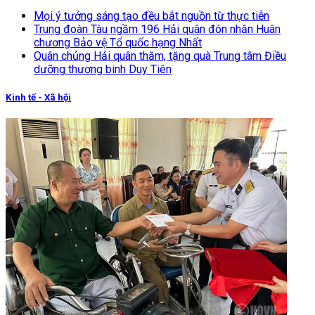
Mọi ý tưởng sáng tạo đều bắt nguồn từ thực tiễn
Trung đoàn Tàu ngầm 196 Hải quân đón nhận Huân
chương Bảo vệ Tổ quốc hạng Nhất
Quân chủng Hải quân thăm, tặng quà Trung tâm Điều
dưỡng thương binh Duy Tiên
Kinh tế - Xã hội