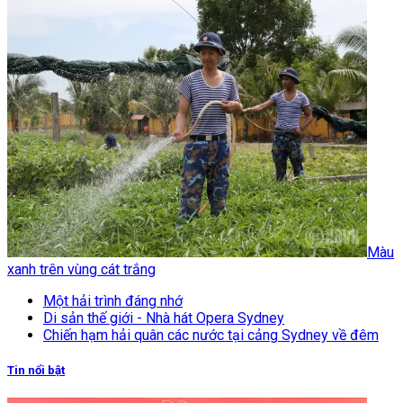
Màu
xanh trên vùng cát trắng
Một hải trình đáng nhớ
Di sản thế giới - Nhà hát Opera Sydney
Chiến hạm hải quân các nước tại cảng Sydney về đêm
Tin nổi bật