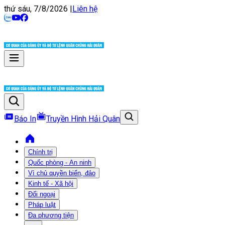
thứ sáu, 7/8/2026
|
Liên hệ
Báo In
Truyền Hình Hải Quân
Chính trị
Quốc phòng - An ninh
Vì chủ quyền biển, đảo
Kinh tế - Xã hội
Đối ngoại
Pháp luật
Đa phương tiện