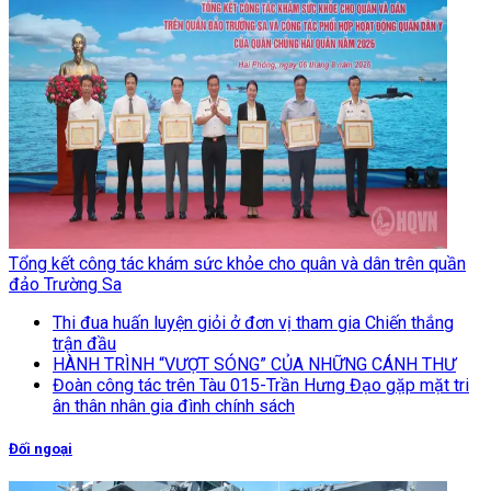
Tổng kết công tác khám sức khỏe cho quân và dân trên quần
đảo Trường Sa
Thi đua huấn luyện giỏi ở đơn vị tham gia Chiến thắng
trận đầu
HÀNH TRÌNH “VƯỢT SÓNG” CỦA NHỮNG CÁNH THƯ
Đoàn công tác trên Tàu 015-Trần Hưng Đạo gặp mặt tri
ân thân nhân gia đình chính sách
Đối ngoại