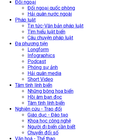
Đối ngoại
Đối ngoại quốc phòng
Hải quân nước ngoài
Pháp luật
Tin tức-Văn bản pháp luật
Tìm hiểu luật biển
Câu chuyện pháp luật
Đa phương tiện
Longform
Infographics
Podcast
Phóng sự ảnh
Hải quân media
Short Video
Tâm tình lính biển
Những bông hoa biển
Hồi âm bạn đọc
Tâm tình lính biển
Nghiên cứu - Trao đổi
Giáo dục - Đào tạo
Khoa học công nghệ
Người đi biển cần biết
Chuyển đổi số
Văn hoá - Thể thao