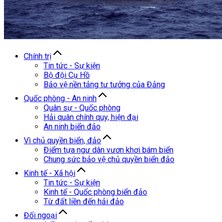
Chính trị
Tin tức - Sự kiện
Bộ đội Cụ Hồ
Bảo vệ nền tảng tư tưởng của Đảng
Quốc phòng - An ninh
Quân sự - Quốc phòng
Hải quân chính quy, hiện đại
An ninh biển đảo
Vì chủ quyền biển, đảo
Điểm tựa ngư dân vươn khơi bám biển
Chung sức bảo vệ chủ quyền biển đảo
Kinh tế - Xã hội
Tin tức - Sự kiện
Kinh tế - Quốc phòng biển đảo
Từ đất liền đến hải đảo
Đối ngoại