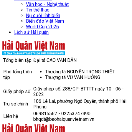
Văn học - Nghệ thuật
Tin thể thao
Nụ cười lính biển
Biển đảo Việt Nam
World Cup 2026
Lịch sử Hải quân
Tổng biên tập
Đại tá CAO VĂN DÂN
Phó tổng biên
Thượng tá NGUYỄN TRỌNG THIẾT
tập
Thượng tá VŨ VĂN HƯỞNG
Giấy phép số: 288/GP-BTTTT ngày 10 - 06 -
Giấy phép số
2022
106 Lê Lai, phường Ngô Quyền, thành phố Hải
Trụ sở chính
Phòng
069815562 - 02253747490
Liên hệ
bhqdt@baohaiquanvietnam.vn