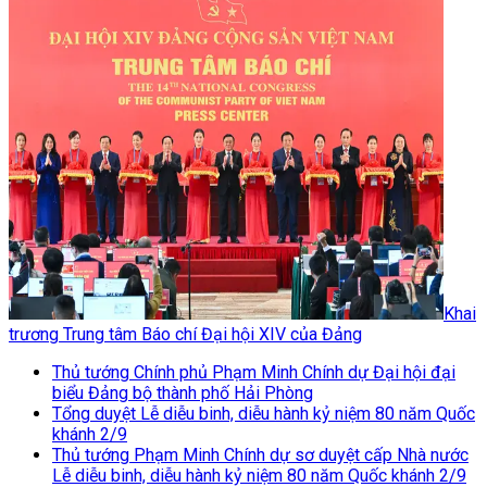
Khai
trương Trung tâm Báo chí Đại hội XIV của Đảng
Thủ tướng Chính phủ Phạm Minh Chính dự Đại hội đại
biểu Đảng bộ thành phố Hải Phòng
Tổng duyệt Lễ diễu binh, diễu hành kỷ niệm 80 năm Quốc
khánh 2/9
Thủ tướng Phạm Minh Chính dự sơ duyệt cấp Nhà nước
Lễ diễu binh, diễu hành kỷ niệm 80 năm Quốc khánh 2/9