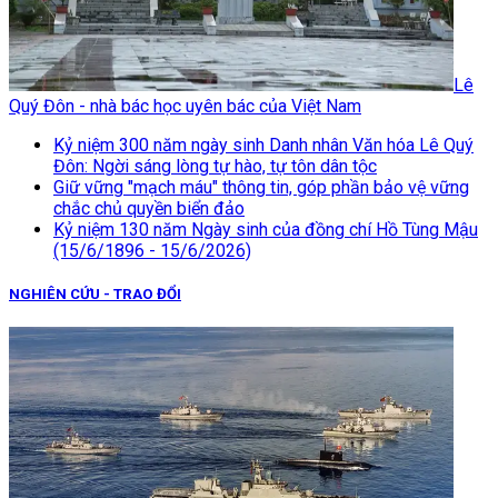
Lê
Quý Đôn - nhà bác học uyên bác của Việt Nam
Kỷ niệm 300 năm ngày sinh Danh nhân Văn hóa Lê Quý
Đôn: Ngời sáng lòng tự hào, tự tôn dân tộc
Giữ vững "mạch máu" thông tin, góp phần bảo vệ vững
chắc chủ quyền biển đảo
Kỷ niệm 130 năm Ngày sinh của đồng chí Hồ Tùng Mậu
(15/6/1896 - 15/6/2026)
NGHIÊN CỨU - TRAO ĐỔI