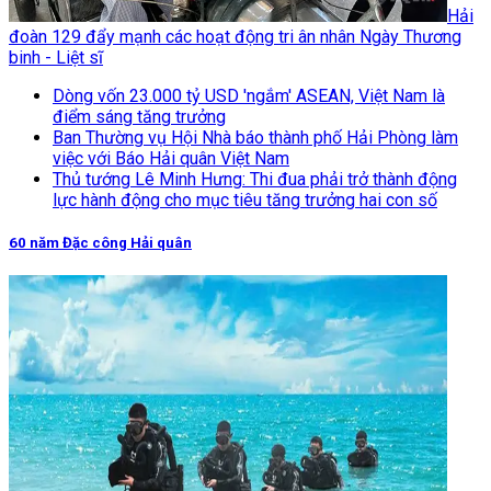
Hải
đoàn 129 đẩy mạnh các hoạt động tri ân nhân Ngày Thương
binh - Liệt sĩ
Dòng vốn 23.000 tỷ USD 'ngắm' ASEAN, Việt Nam là
điểm sáng tăng trưởng
Ban Thường vụ Hội Nhà báo thành phố Hải Phòng làm
việc với Báo Hải quân Việt Nam
Thủ tướng Lê Minh Hưng: Thi đua phải trở thành động
lực hành động cho mục tiêu tăng trưởng hai con số
60 năm Đặc công Hải quân