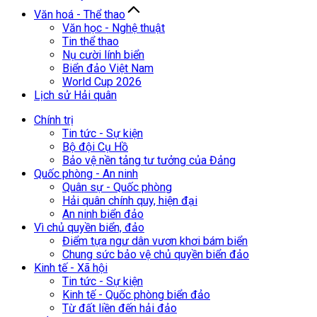
Văn hoá - Thể thao
Văn học - Nghệ thuật
Tin thể thao
Nụ cười lính biển
Biển đảo Việt Nam
World Cup 2026
Lịch sử Hải quân
Chính trị
Tin tức - Sự kiện
Bộ đội Cụ Hồ
Bảo vệ nền tảng tư tưởng của Đảng
Quốc phòng - An ninh
Quân sự - Quốc phòng
Hải quân chính quy, hiện đại
An ninh biển đảo
Vì chủ quyền biển, đảo
Điểm tựa ngư dân vươn khơi bám biển
Chung sức bảo vệ chủ quyền biển đảo
Kinh tế - Xã hội
Tin tức - Sự kiện
Kinh tế - Quốc phòng biển đảo
Từ đất liền đến hải đảo