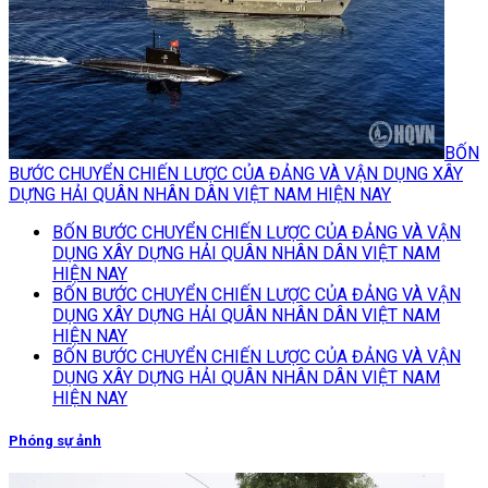
BỐN
BƯỚC CHUYỂN CHIẾN LƯỢC CỦA ĐẢNG VÀ VẬN DỤNG XÂY
DỰNG HẢI QUÂN NHÂN DÂN VIỆT NAM HIỆN NAY
BỐN BƯỚC CHUYỂN CHIẾN LƯỢC CỦA ĐẢNG VÀ VẬN
DỤNG XÂY DỰNG HẢI QUÂN NHÂN DÂN VIỆT NAM
HIỆN NAY
BỐN BƯỚC CHUYỂN CHIẾN LƯỢC CỦA ĐẢNG VÀ VẬN
DỤNG XÂY DỰNG HẢI QUÂN NHÂN DÂN VIỆT NAM
HIỆN NAY
BỐN BƯỚC CHUYỂN CHIẾN LƯỢC CỦA ĐẢNG VÀ VẬN
DỤNG XÂY DỰNG HẢI QUÂN NHÂN DÂN VIỆT NAM
HIỆN NAY
Phóng sự ảnh