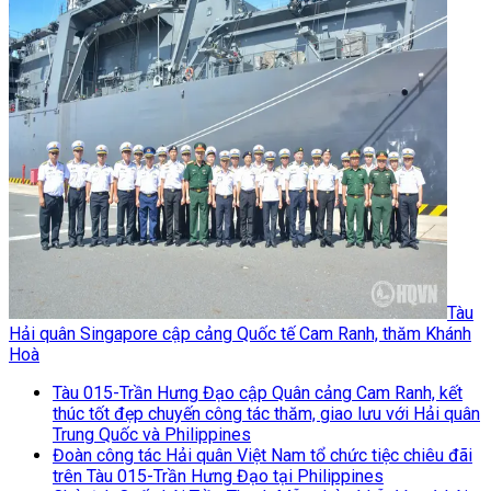
Tàu
Hải quân Singapore cập cảng Quốc tế Cam Ranh, thăm Khánh
Hoà
Tàu 015-Trần Hưng Đạo cập Quân cảng Cam Ranh, kết
thúc tốt đẹp chuyến công tác thăm, giao lưu với Hải quân
Trung Quốc và Philippines
Đoàn công tác Hải quân Việt Nam tổ chức tiệc chiêu đãi
trên Tàu 015-Trần Hưng Đạo tại Philippines