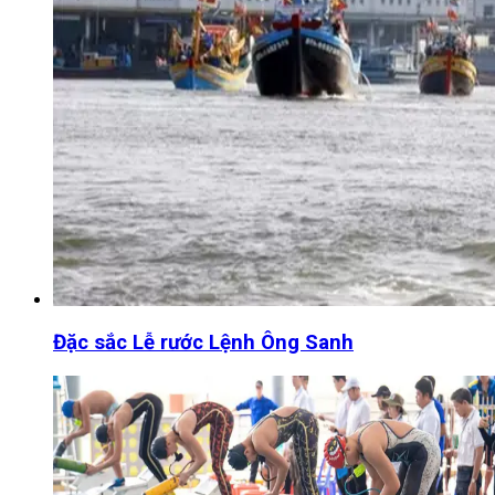
Đặc sắc Lễ rước Lệnh Ông Sanh