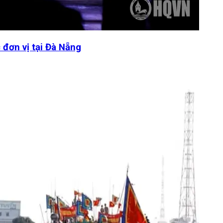
 đơn vị tại Đà Nẵng