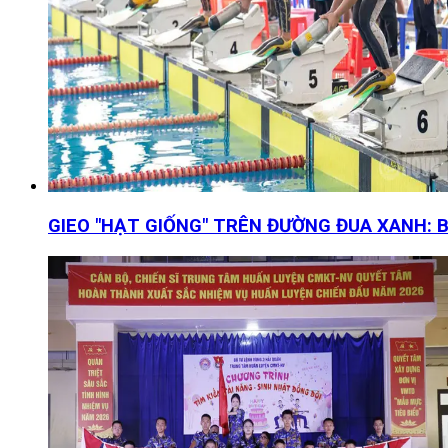
GIEO "HẠT GIỐNG" TRÊN ĐƯỜNG ĐUA XANH: Bài