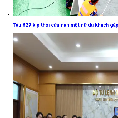
Tàu 629 kịp thời cứu nạn một nữ du khách gặp