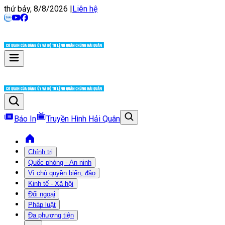
thứ bảy, 8/8/2026
|
Liên hệ
Báo In
Truyền Hình Hải Quân
Chính trị
Quốc phòng - An ninh
Vì chủ quyền biển, đảo
Kinh tế - Xã hội
Đối ngoại
Pháp luật
Đa phương tiện