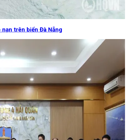
 nạn trên biển Đà Nẵng