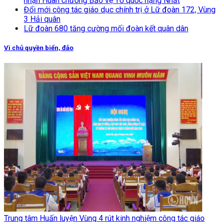
nhận Huân chương Bảo vệ Tổ quốc hạng Nhất
Đổi mới công tác giáo dục chính trị ở Lữ đoàn 172, Vùng
3 Hải quân
Lữ đoàn 680 tăng cường mối đoàn kết quân dân
Vì chủ quyền biển, đảo
Trung tâm Huấn luyện Vùng 4 rút kinh nghiệm công tác giáo