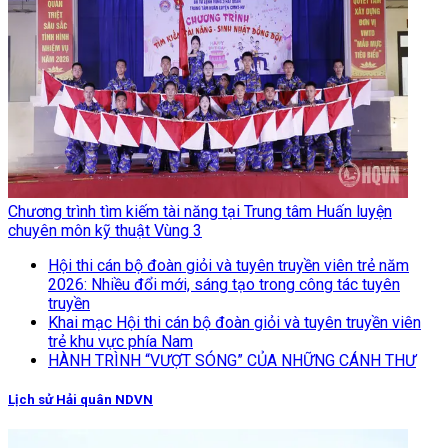
Chương trình tìm kiếm tài năng tại Trung tâm Huấn luyện
chuyên môn kỹ thuật Vùng 3
Hội thi cán bộ đoàn giỏi và tuyên truyền viên trẻ năm
2026: Nhiều đổi mới, sáng tạo trong công tác tuyên
truyền
Khai mạc Hội thi cán bộ đoàn giỏi và tuyên truyền viên
trẻ khu vực phía Nam
HÀNH TRÌNH “VƯỢT SÓNG” CỦA NHỮNG CÁNH THƯ
Lịch sử Hải quân NDVN