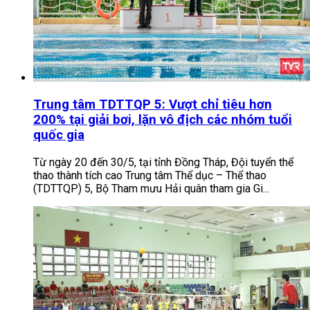
Trung tâm TDTTQP 5: Vượt chỉ tiêu hơn
200% tại giải bơi, lặn vô địch các nhóm tuổi
quốc gia
Từ ngày 20 đến 30/5, tại tỉnh Đồng Tháp, Đội tuyển thể
thao thành tích cao Trung tâm Thể dục – Thể thao
(TDTTQP) 5, Bộ Tham mưu Hải quân tham gia Gi...