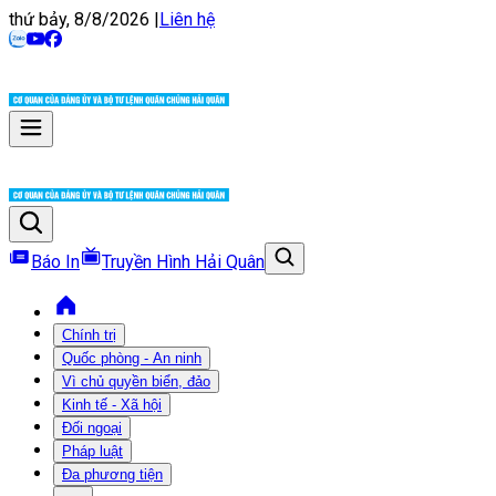
thứ bảy, 8/8/2026
|
Liên hệ
Báo In
Truyền Hình Hải Quân
Chính trị
Quốc phòng - An ninh
Vì chủ quyền biển, đảo
Kinh tế - Xã hội
Đối ngoại
Pháp luật
Đa phương tiện