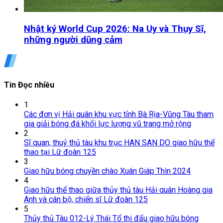
Nhật ký World Cup 2026: Na Uy và Thụy Sĩ,
những người dũng cảm
Tin Đọc nhiều
1
Các đơn vị Hải quân khu vực tỉnh Bà Rịa-Vũng Tàu tham
gia giải bóng đá khối lực lượng vũ trang mở rộng
2
Sĩ quan, thuỷ thủ tàu khu trục HAN SAN DO giao hữu thể
thao tại Lữ đoàn 125
3
Giao hữu bóng chuyền chào Xuân Giáp Thìn 2024
4
Giao hữu thể thao giữa thủy thủ tàu Hải quân Hoàng gia
Anh và cán bộ, chiến sĩ Lữ đoàn 125
5
Thủy thủ Tàu 012-Lý Thái Tổ thi đấu giao hữu bóng