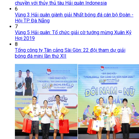
chuyền với thủy thủ tàu Hải quân Indonesia
6
Vùng 3 Hải quân giành giải Nhất bóng đá cán bộ Đoàn -
Hội TP. Đà Nẵng
7
Vùng 5 Hải quân: Tổ chức giải cờ tướng mừng Xuân Kỷ
Hợi 2019
8
Tổng công ty Tân cảng Sài Gòn: 22 đội tham dự giải
bóng đá mini lần thứ XII