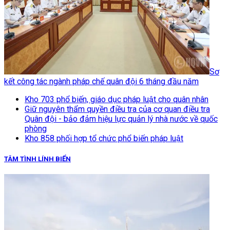
Sơ
kết công tác ngành pháp chế quân đội 6 tháng đầu năm
Kho 703 phổ biến, giáo dục pháp luật cho quân nhân
Giữ nguyên thẩm quyền điều tra của cơ quan điều tra
Quân đội - bảo đảm hiệu lực quản lý nhà nước về quốc
phòng
Kho 858 phối hợp tổ chức phổ biến pháp luật
TÂM TÌNH LÍNH BIỂN