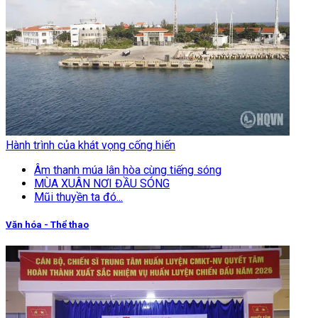
Hành trình của khát vọng cống hiến
Âm thanh múa lân hòa cùng tiếng sóng
MÙA XUÂN NƠI ĐẦU SÓNG
Mũi thuyền ta đó...
Văn hóa - Thể thao