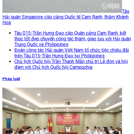
Tàu
Hải quân Singapore cập cảng Quốc tế Cam Ranh, thăm Khánh
Hoà
Tàu 015-Trần Hưng Đạo cập Quân cảng Cam Ranh, kết
thúc tốt đẹp chuyến công tác thăm, giao lưu với Hải quân
Trung Quốc và Philippines
Đoàn công tác Hải quân Việt Nam tổ chức tiệc chiêu đãi
trên Tàu 015-Trần Hưng Đạo tại Philippines
Chủ tịch Quốc hội Trần Thanh Mẫn chủ trì Lễ đón và hội
đàm với Chủ tịch Quốc hội Campuchia
Pháp luật