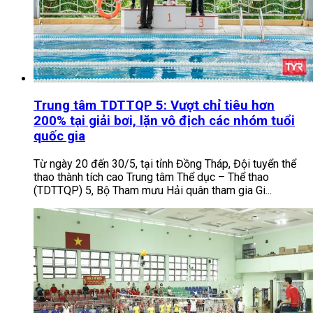
Trung tâm TDTTQP 5: Vượt chỉ tiêu hơn
200% tại giải bơi, lặn vô địch các nhóm tuổi
quốc gia
Từ ngày 20 đến 30/5, tại tỉnh Đồng Tháp, Đội tuyển thể
thao thành tích cao Trung tâm Thể dục – Thể thao
(TDTTQP) 5, Bộ Tham mưu Hải quân tham gia Gi...