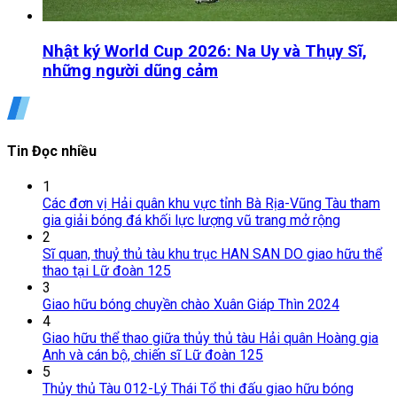
Nhật ký World Cup 2026: Na Uy và Thụy Sĩ,
những người dũng cảm
Tin Đọc nhiều
1
Các đơn vị Hải quân khu vực tỉnh Bà Rịa-Vũng Tàu tham
gia giải bóng đá khối lực lượng vũ trang mở rộng
2
Sĩ quan, thuỷ thủ tàu khu trục HAN SAN DO giao hữu thể
thao tại Lữ đoàn 125
3
Giao hữu bóng chuyền chào Xuân Giáp Thìn 2024
4
Giao hữu thể thao giữa thủy thủ tàu Hải quân Hoàng gia
Anh và cán bộ, chiến sĩ Lữ đoàn 125
5
Thủy thủ Tàu 012-Lý Thái Tổ thi đấu giao hữu bóng