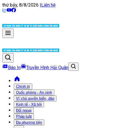
thứ bảy, 8/8/2026
|
Liên hệ
Báo In
Truyền Hình Hải Quân
Chính trị
Quốc phòng - An ninh
Vì chủ quyền biển, đảo
Kinh tế - Xã hội
Đối ngoại
Pháp luật
Đa phương tiện