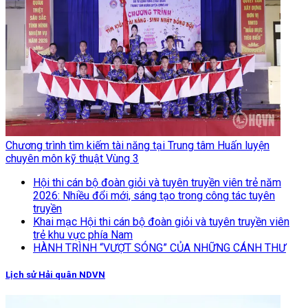
Chương trình tìm kiếm tài năng tại Trung tâm Huấn luyện
chuyên môn kỹ thuật Vùng 3
Hội thi cán bộ đoàn giỏi và tuyên truyền viên trẻ năm
2026: Nhiều đổi mới, sáng tạo trong công tác tuyên
truyền
Khai mạc Hội thi cán bộ đoàn giỏi và tuyên truyền viên
trẻ khu vực phía Nam
HÀNH TRÌNH “VƯỢT SÓNG” CỦA NHỮNG CÁNH THƯ
Lịch sử Hải quân NDVN