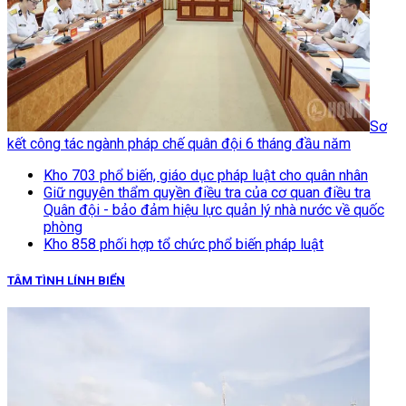
Sơ
kết công tác ngành pháp chế quân đội 6 tháng đầu năm
Kho 703 phổ biến, giáo dục pháp luật cho quân nhân
Giữ nguyên thẩm quyền điều tra của cơ quan điều tra
Quân đội - bảo đảm hiệu lực quản lý nhà nước về quốc
phòng
Kho 858 phối hợp tổ chức phổ biến pháp luật
TÂM TÌNH LÍNH BIỂN