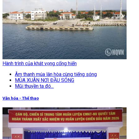
Hành trình của khát vọng cống hiến
Âm thanh múa lân hòa cùng tiếng sóng
MÙA XUÂN NƠI ĐẦU SÓNG
Mũi thuyền ta đó...
Văn hóa - Thể thao