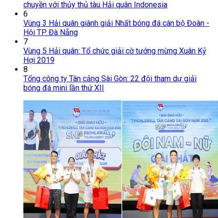
chuyền với thủy thủ tàu Hải quân Indonesia
6
Vùng 3 Hải quân giành giải Nhất bóng đá cán bộ Đoàn -
Hội TP. Đà Nẵng
7
Vùng 5 Hải quân: Tổ chức giải cờ tướng mừng Xuân Kỷ
Hợi 2019
8
Tổng công ty Tân cảng Sài Gòn: 22 đội tham dự giải
bóng đá mini lần thứ XII