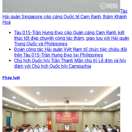
Tàu
Hải quân Singapore cập cảng Quốc tế Cam Ranh, thăm Khánh
Hoà
Tàu 015-Trần Hưng Đạo cập Quân cảng Cam Ranh, kết
thúc tốt đẹp chuyến công tác thăm, giao lưu với Hải quân
Trung Quốc và Philippines
Đoàn công tác Hải quân Việt Nam tổ chức tiệc chiêu đãi
trên Tàu 015-Trần Hưng Đạo tại Philippines
Chủ tịch Quốc hội Trần Thanh Mẫn chủ trì Lễ đón và hội
đàm với Chủ tịch Quốc hội Campuchia
Pháp luật