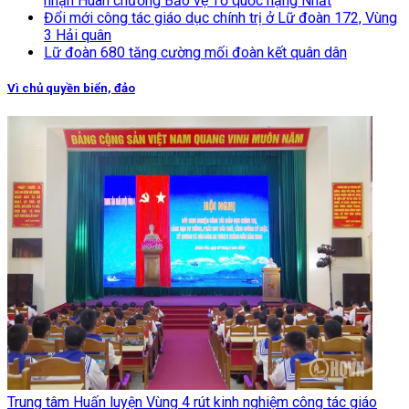
nhận Huân chương Bảo vệ Tổ quốc hạng Nhất
Đổi mới công tác giáo dục chính trị ở Lữ đoàn 172, Vùng
3 Hải quân
Lữ đoàn 680 tăng cường mối đoàn kết quân dân
Vì chủ quyền biển, đảo
Trung tâm Huấn luyện Vùng 4 rút kinh nghiệm công tác giáo