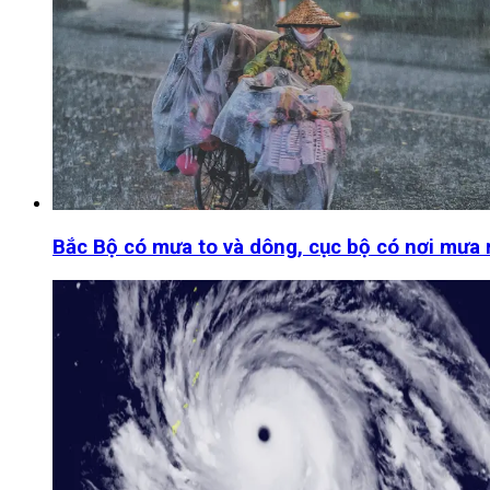
Bắc Bộ có mưa to và dông, cục bộ có nơi mưa r