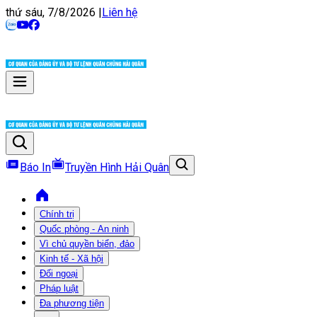
thứ sáu, 7/8/2026
|
Liên hệ
Báo In
Truyền Hình Hải Quân
Chính trị
Quốc phòng - An ninh
Vì chủ quyền biển, đảo
Kinh tế - Xã hội
Đối ngoại
Pháp luật
Đa phương tiện