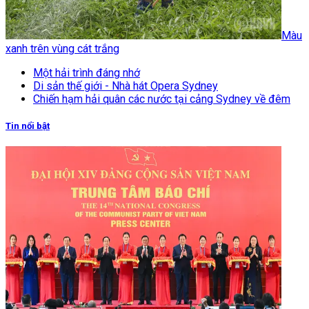
Màu
xanh trên vùng cát trắng
Một hải trình đáng nhớ
Di sản thế giới - Nhà hát Opera Sydney
Chiến hạm hải quân các nước tại cảng Sydney về đêm
Tin nổi bật