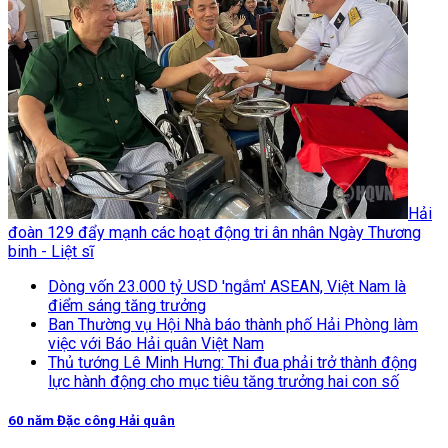
Hải
đoàn 129 đẩy mạnh các hoạt động tri ân nhân Ngày Thương
binh - Liệt sĩ
Dòng vốn 23.000 tỷ USD 'ngắm' ASEAN, Việt Nam là
điểm sáng tăng trưởng
Ban Thường vụ Hội Nhà báo thành phố Hải Phòng làm
việc với Báo Hải quân Việt Nam
Thủ tướng Lê Minh Hưng: Thi đua phải trở thành động
lực hành động cho mục tiêu tăng trưởng hai con số
60 năm Đặc công Hải quân