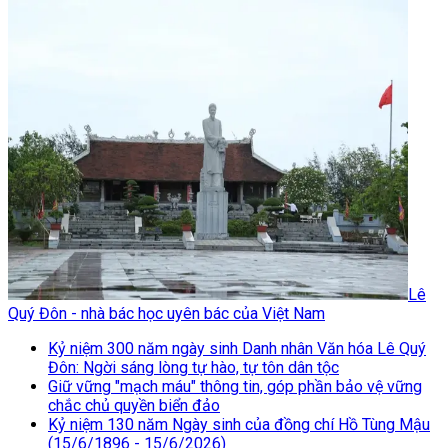
Lê
Quý Đôn - nhà bác học uyên bác của Việt Nam
Kỷ niệm 300 năm ngày sinh Danh nhân Văn hóa Lê Quý
Đôn: Ngời sáng lòng tự hào, tự tôn dân tộc
Giữ vững "mạch máu" thông tin, góp phần bảo vệ vững
chắc chủ quyền biển đảo
Kỷ niệm 130 năm Ngày sinh của đồng chí Hồ Tùng Mậu
(15/6/1896 - 15/6/2026)