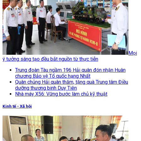
Mọi
ý tưởng sáng tạo đều bắt nguồn từ thực tiễn
Trung đoàn Tàu ngầm 196 Hải quân đón nhận Huân
chương Bảo vệ Tổ quốc hạng Nhất
Quân chủng Hải quân thăm, tặng quà Trung tâm Điều
dưỡng thương binh Duy Tiên
Nhà máy X56: Vững bước làm chủ kỹ thuật
Kinh tế - Xã hội