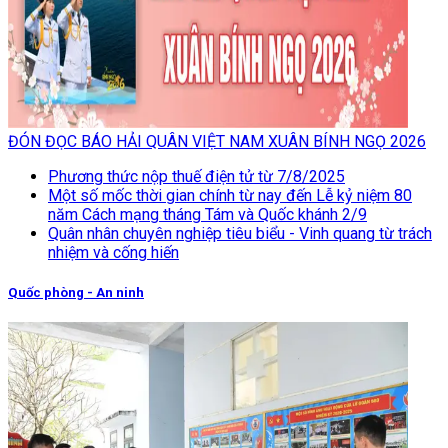
ĐÓN ĐỌC BÁO HẢI QUÂN VIỆT NAM XUÂN BÍNH NGỌ 2026
Phương thức nộp thuế điện tử từ 7/8/2025
Một số mốc thời gian chính từ nay đến Lễ kỷ niệm 80
năm Cách mạng tháng Tám và Quốc khánh 2/9
Quân nhân chuyên nghiệp tiêu biểu - Vinh quang từ trách
nhiệm và cống hiến
Quốc phòng - An ninh