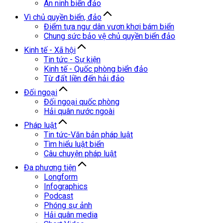
An ninh biển đảo
Vì chủ quyền biển, đảo
Điểm tựa ngư dân vươn khơi bám biển
Chung sức bảo vệ chủ quyền biển đảo
Kinh tế - Xã hội
Tin tức - Sự kiện
Kinh tế - Quốc phòng biển đảo
Từ đất liền đến hải đảo
Đối ngoại
Đối ngoại quốc phòng
Hải quân nước ngoài
Pháp luật
Tin tức-Văn bản pháp luật
Tìm hiểu luật biển
Câu chuyện pháp luật
Đa phương tiện
Longform
Infographics
Podcast
Phóng sự ảnh
Hải quân media