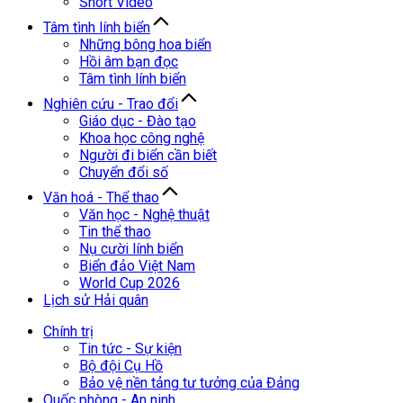
Short Video
Tâm tình lính biển
Những bông hoa biển
Hồi âm bạn đọc
Tâm tình lính biển
Nghiên cứu - Trao đổi
Giáo dục - Đào tạo
Khoa học công nghệ
Người đi biển cần biết
Chuyển đổi số
Văn hoá - Thể thao
Văn học - Nghệ thuật
Tin thể thao
Nụ cười lính biển
Biển đảo Việt Nam
World Cup 2026
Lịch sử Hải quân
Chính trị
Tin tức - Sự kiện
Bộ đội Cụ Hồ
Bảo vệ nền tảng tư tưởng của Đảng
Quốc phòng - An ninh