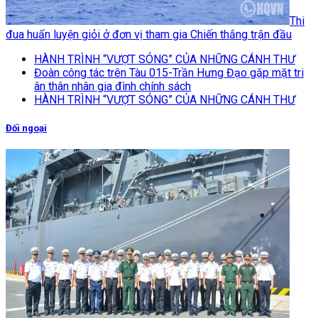
Thi
đua huấn luyện giỏi ở đơn vị tham gia Chiến thắng trận đầu
HÀNH TRÌNH “VƯỢT SÓNG” CỦA NHỮNG CÁNH THƯ
Đoàn công tác trên Tàu 015-Trần Hưng Đạo gặp mặt tri
ân thân nhân gia đình chính sách
HÀNH TRÌNH “VƯỢT SÓNG” CỦA NHỮNG CÁNH THƯ
Đối ngoại