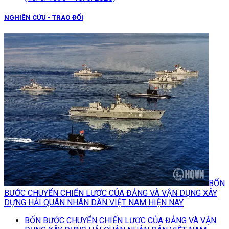
NGHIÊN CỨU - TRAO ĐỔI
BỐN
BƯỚC CHUYỂN CHIẾN LƯỢC CỦA ĐẢNG VÀ VẬN DỤNG XÂY
DỰNG HẢI QUÂN NHÂN DÂN VIỆT NAM HIỆN NAY
BỐN BƯỚC CHUYỂN CHIẾN LƯỢC CỦA ĐẢNG VÀ VẬN