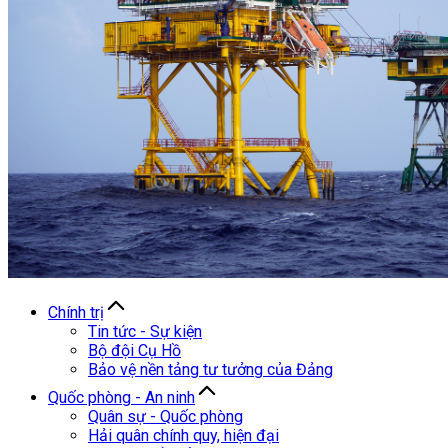
Chính trị
Tin tức - Sự kiện
Bộ đội Cụ Hồ
Bảo vệ nền tảng tư tưởng của Đảng
Quốc phòng - An ninh
Quân sự - Quốc phòng
Hải quân chính quy, hiện đại