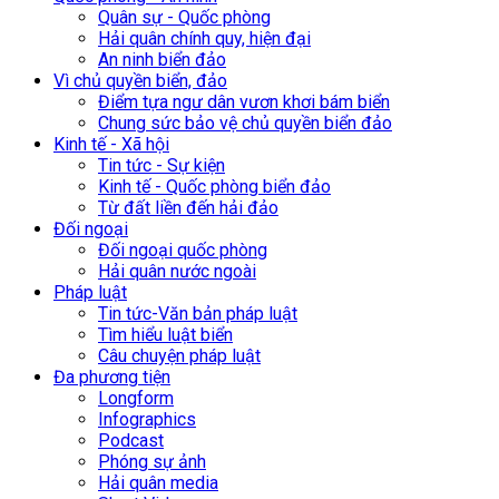
Quân sự - Quốc phòng
Hải quân chính quy, hiện đại
An ninh biển đảo
Vì chủ quyền biển, đảo
Điểm tựa ngư dân vươn khơi bám biển
Chung sức bảo vệ chủ quyền biển đảo
Kinh tế - Xã hội
Tin tức - Sự kiện
Kinh tế - Quốc phòng biển đảo
Từ đất liền đến hải đảo
Đối ngoại
Đối ngoại quốc phòng
Hải quân nước ngoài
Pháp luật
Tin tức-Văn bản pháp luật
Tìm hiểu luật biển
Câu chuyện pháp luật
Đa phương tiện
Longform
Infographics
Podcast
Phóng sự ảnh
Hải quân media