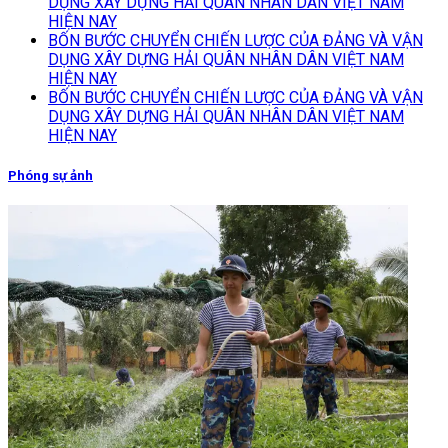
DỤNG XÂY DỰNG HẢI QUÂN NHÂN DÂN VIỆT NAM
HIỆN NAY
BỐN BƯỚC CHUYỂN CHIẾN LƯỢC CỦA ĐẢNG VÀ VẬN
DỤNG XÂY DỰNG HẢI QUÂN NHÂN DÂN VIỆT NAM
HIỆN NAY
BỐN BƯỚC CHUYỂN CHIẾN LƯỢC CỦA ĐẢNG VÀ VẬN
DỤNG XÂY DỰNG HẢI QUÂN NHÂN DÂN VIỆT NAM
HIỆN NAY
Phóng sự ảnh