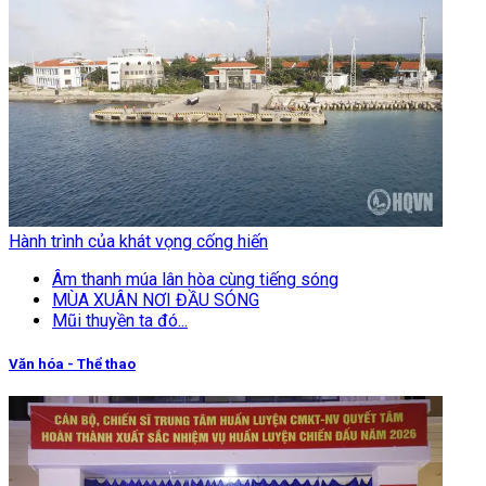
Hành trình của khát vọng cống hiến
Âm thanh múa lân hòa cùng tiếng sóng
MÙA XUÂN NƠI ĐẦU SÓNG
Mũi thuyền ta đó...
Văn hóa - Thể thao