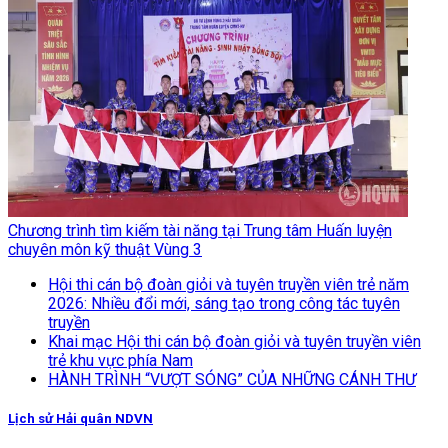
Chương trình tìm kiếm tài năng tại Trung tâm Huấn luyện
chuyên môn kỹ thuật Vùng 3
Hội thi cán bộ đoàn giỏi và tuyên truyền viên trẻ năm
2026: Nhiều đổi mới, sáng tạo trong công tác tuyên
truyền
Khai mạc Hội thi cán bộ đoàn giỏi và tuyên truyền viên
trẻ khu vực phía Nam
HÀNH TRÌNH “VƯỢT SÓNG” CỦA NHỮNG CÁNH THƯ
Lịch sử Hải quân NDVN