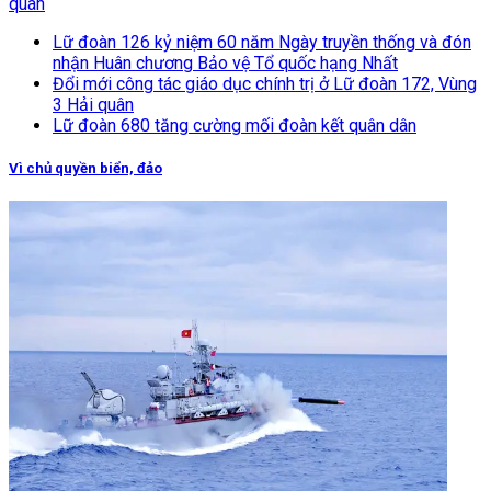
quân
Lữ đoàn 126 kỷ niệm 60 năm Ngày truyền thống và đón
nhận Huân chương Bảo vệ Tổ quốc hạng Nhất
Đổi mới công tác giáo dục chính trị ở Lữ đoàn 172, Vùng
3 Hải quân
Lữ đoàn 680 tăng cường mối đoàn kết quân dân
Vì chủ quyền biển, đảo