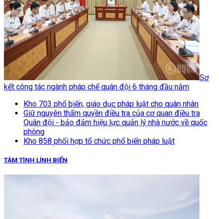
Sơ
kết công tác ngành pháp chế quân đội 6 tháng đầu năm
Kho 703 phổ biến, giáo dục pháp luật cho quân nhân
Giữ nguyên thẩm quyền điều tra của cơ quan điều tra
Quân đội - bảo đảm hiệu lực quản lý nhà nước về quốc
phòng
Kho 858 phối hợp tổ chức phổ biến pháp luật
TÂM TÌNH LÍNH BIỂN