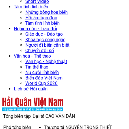
Short Video
Tâm tình lính biển
Những bông hoa biển
Hồi âm bạn đọc
Tâm tình lính biển
Nghiên cứu - Trao đổi
Giáo dục - Đào tạo
Khoa học công nghệ
Người đi biển cần biết
Chuyển đổi số
Văn hoá - Thể thao
Văn học - Nghệ thuật
Tin thể thao
Nụ cười lính biển
Biển đảo Việt Nam
World Cup 2026
Lịch sử Hải quân
Tổng biên tập
Đại tá CAO VĂN DÂN
Phó tổng biên
Thượng tá NGUYỄN TRỌNG THIẾT