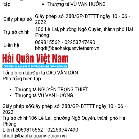
tập
Thượng tá VŨ VĂN HƯỞNG
Giấy phép số: 288/GP-BTTTT ngày 10 - 06 -
Giấy phép số
2022
106 Lê Lai, phường Ngô Quyền, thành phố Hải
Trụ sở chính
Phòng
069815562 - 02253747490
Liên hệ
bhqdt@baohaiquanvietnam.vn
Tổng biên tập
Đại tá CAO VĂN DÂN
Phó tổng biên tập
Thượng tá NGUYỄN TRỌNG THIẾT
Thượng tá VŨ VĂN HƯỞNG
Giấy phép số
Giấy phép số: 288/GP-BTTTT ngày 10 - 06 -
2022
Trụ sở chính
106 Lê Lai, phường Ngô Quyền, thành phố Hải
Phòng
Liên hệ
069815562 - 02253747490
bhqdt@baohaiquanvietnam.vn