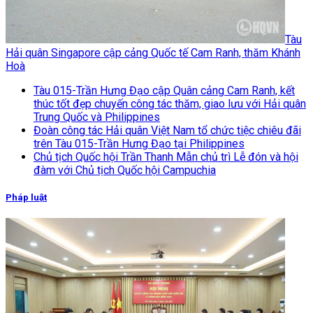
Tàu
Hải quân Singapore cập cảng Quốc tế Cam Ranh, thăm Khánh
Hoà
Tàu 015-Trần Hưng Đạo cập Quân cảng Cam Ranh, kết
thúc tốt đẹp chuyến công tác thăm, giao lưu với Hải quân
Trung Quốc và Philippines
Đoàn công tác Hải quân Việt Nam tổ chức tiệc chiêu đãi
trên Tàu 015-Trần Hưng Đạo tại Philippines
Chủ tịch Quốc hội Trần Thanh Mẫn chủ trì Lễ đón và hội
đàm với Chủ tịch Quốc hội Campuchia
Pháp luật