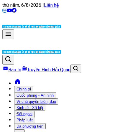
thứ năm, 6/8/2026
|
Liên hệ
Báo In
Truyền Hình Hải Quân
Chính trị
Quốc phòng - An ninh
Vì chủ quyền biển, đảo
Kinh tế - Xã hội
Đối ngoại
Pháp luật
Đa phương tiện