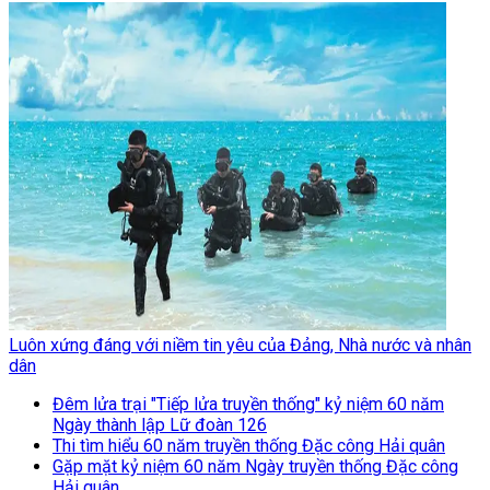
Luôn xứng đáng với niềm tin yêu của Đảng, Nhà nước và nhân
dân
Đêm lửa trại "Tiếp lửa truyền thống" kỷ niệm 60 năm
Ngày thành lập Lữ đoàn 126
Thi tìm hiểu 60 năm truyền thống Đặc công Hải quân
Gặp mặt kỷ niệm 60 năm Ngày truyền thống Đặc công
Hải quân