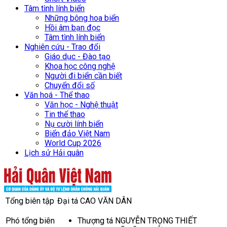
Tâm tình lính biển
Những bông hoa biển
Hồi âm bạn đọc
Tâm tình lính biển
Nghiên cứu - Trao đổi
Giáo dục - Đào tạo
Khoa học công nghệ
Người đi biển cần biết
Chuyển đổi số
Văn hoá - Thể thao
Văn học - Nghệ thuật
Tin thể thao
Nụ cười lính biển
Biển đảo Việt Nam
World Cup 2026
Lịch sử Hải quân
Tổng biên tập
Đại tá CAO VĂN DÂN
Phó tổng biên
Thượng tá NGUYỄN TRỌNG THIẾT