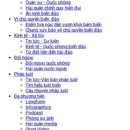
Quân sự - Quốc phòng
Hải quân chính quy, hiện đại
An ninh biển đảo
Vì chủ quyền biển, đảo
Điểm tựa ngư dân vươn khơi bám biển
Chung sức bảo vệ chủ quyền biển đảo
Kinh tế - Xã hội
Tin tức - Sự kiện
Kinh tế - Quốc phòng biển đảo
Từ đất liền đến hải đảo
Đối ngoại
Đối ngoại quốc phòng
Hải quân nước ngoài
Pháp luật
Tin tức-Văn bản pháp luật
Tìm hiểu luật biển
Câu chuyện pháp luật
Đa phương tiện
Longform
Infographics
Podcast
Phóng sự ảnh
Hải quân media
Short Video