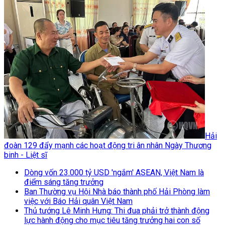
Hải
đoàn 129 đẩy mạnh các hoạt động tri ân nhân Ngày Thương
binh - Liệt sĩ
Dòng vốn 23.000 tỷ USD 'ngắm' ASEAN, Việt Nam là
điểm sáng tăng trưởng
Ban Thường vụ Hội Nhà báo thành phố Hải Phòng làm
việc với Báo Hải quân Việt Nam
Thủ tướng Lê Minh Hưng: Thi đua phải trở thành động
lực hành động cho mục tiêu tăng trưởng hai con số