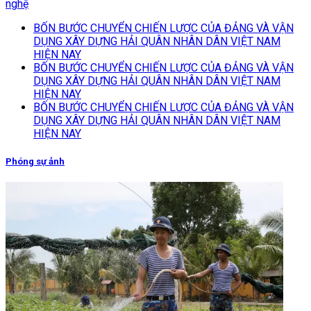
nghệ
BỐN BƯỚC CHUYỂN CHIẾN LƯỢC CỦA ĐẢNG VÀ VẬN
DỤNG XÂY DỰNG HẢI QUÂN NHÂN DÂN VIỆT NAM
HIỆN NAY
BỐN BƯỚC CHUYỂN CHIẾN LƯỢC CỦA ĐẢNG VÀ VẬN
DỤNG XÂY DỰNG HẢI QUÂN NHÂN DÂN VIỆT NAM
HIỆN NAY
BỐN BƯỚC CHUYỂN CHIẾN LƯỢC CỦA ĐẢNG VÀ VẬN
DỤNG XÂY DỰNG HẢI QUÂN NHÂN DÂN VIỆT NAM
HIỆN NAY
Phóng sự ảnh