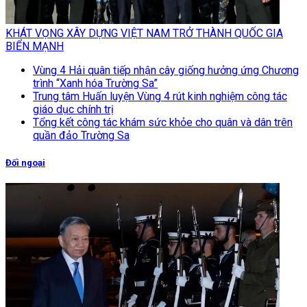
KHÁT VỌNG XÂY DỰNG VIỆT NAM TRỞ THÀNH QUỐC GIA
BIỂN MẠNH
Vùng 4 Hải quân tiếp nhận cây giống hưởng ứng Chương
trình “Xanh hóa Trường Sa”
Trung tâm Huấn luyện Vùng 4 rút kinh nghiệm công tác
giáo dục chính trị
Tổng kết công tác khám sức khỏe cho quân và dân trên
quần đảo Trường Sa
Đối ngoại