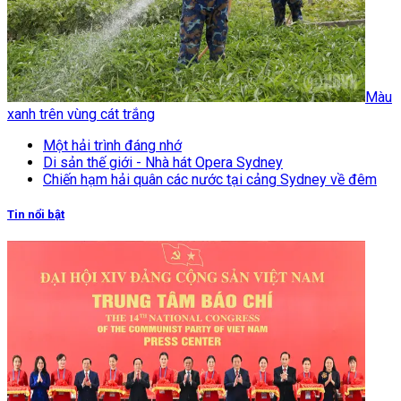
Màu
xanh trên vùng cát trắng
Một hải trình đáng nhớ
Di sản thế giới - Nhà hát Opera Sydney
Chiến hạm hải quân các nước tại cảng Sydney về đêm
Tin nổi bật