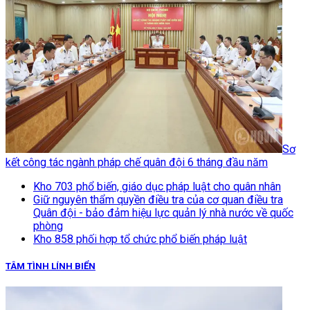
Sơ
kết công tác ngành pháp chế quân đội 6 tháng đầu năm
Kho 703 phổ biến, giáo dục pháp luật cho quân nhân
Giữ nguyên thẩm quyền điều tra của cơ quan điều tra
Quân đội - bảo đảm hiệu lực quản lý nhà nước về quốc
phòng
Kho 858 phối hợp tổ chức phổ biến pháp luật
TÂM TÌNH LÍNH BIỂN