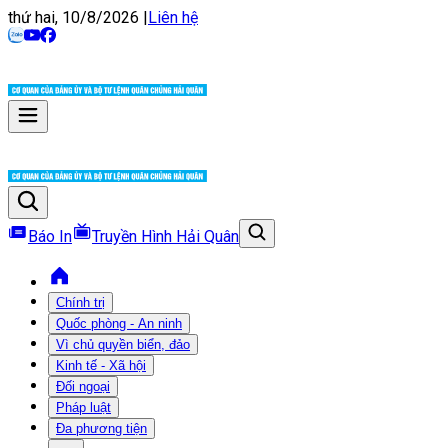
thứ hai, 10/8/2026
|
Liên hệ
Báo In
Truyền Hình Hải Quân
Chính trị
Quốc phòng - An ninh
Vì chủ quyền biển, đảo
Kinh tế - Xã hội
Đối ngoại
Pháp luật
Đa phương tiện