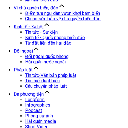
Vì chủ quyền biển, đảo
Điểm tựa ngư dân vươn khơi bám biển
Chung sức bảo vệ chủ quyền biển đảo
Kinh tế - Xã hội
Tin tức - Sự kiện
Kinh tế - Quốc phòng biển đảo
Từ đất liền đến hải đảo
Đối ngoại
Đối ngoại quốc phòng
Hải quân nước ngoài
Pháp luật
Tin tức-Văn bản pháp luật
Tìm hiểu luật biển
Câu chuyện pháp luật
Đa phương tiện
Longform
Infographics
Podcast
Phóng sự ảnh
Hải quân media
Short Video