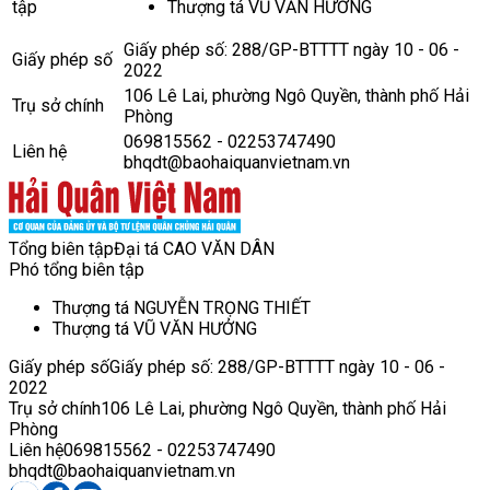
tập
Thượng tá VŨ VĂN HƯỞNG
Giấy phép số: 288/GP-BTTTT ngày 10 - 06 -
Giấy phép số
2022
106 Lê Lai, phường Ngô Quyền, thành phố Hải
Trụ sở chính
Phòng
069815562 - 02253747490
Liên hệ
bhqdt@baohaiquanvietnam.vn
Tổng biên tập
Đại tá CAO VĂN DÂN
Phó tổng biên tập
Thượng tá NGUYỄN TRỌNG THIẾT
Thượng tá VŨ VĂN HƯỞNG
Giấy phép số
Giấy phép số: 288/GP-BTTTT ngày 10 - 06 -
2022
Trụ sở chính
106 Lê Lai, phường Ngô Quyền, thành phố Hải
Phòng
Liên hệ
069815562 - 02253747490
bhqdt@baohaiquanvietnam.vn