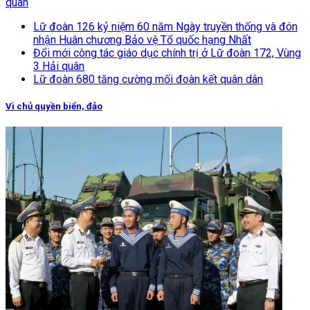
quân
Lữ đoàn 126 kỷ niệm 60 năm Ngày truyền thống và đón
nhận Huân chương Bảo vệ Tổ quốc hạng Nhất
Đổi mới công tác giáo dục chính trị ở Lữ đoàn 172, Vùng
3 Hải quân
Lữ đoàn 680 tăng cường mối đoàn kết quân dân
Vì chủ quyền biển, đảo