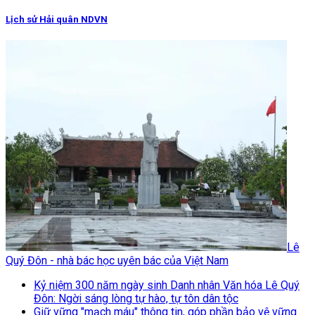
Lịch sử Hải quân NDVN
Lê
Quý Đôn - nhà bác học uyên bác của Việt Nam
Kỷ niệm 300 năm ngày sinh Danh nhân Văn hóa Lê Quý
Đôn: Ngời sáng lòng tự hào, tự tôn dân tộc
Giữ vững "mạch máu" thông tin, góp phần bảo vệ vững