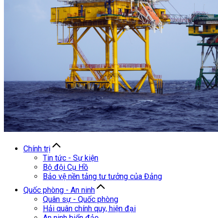
Chính trị
Tin tức - Sự kiện
Bộ đội Cụ Hồ
Bảo vệ nền tảng tư tưởng của Đảng
Quốc phòng - An ninh
Quân sự - Quốc phòng
Hải quân chính quy, hiện đại
An ninh biển đảo