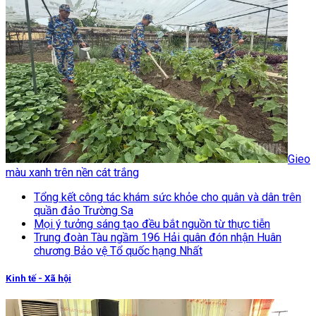
Gieo
màu xanh trên nền cát trắng
Tổng kết công tác khám sức khỏe cho quân và dân trên
quần đảo Trường Sa
Mọi ý tưởng sáng tạo đều bắt nguồn từ thực tiễn
Trung đoàn Tàu ngầm 196 Hải quân đón nhận Huân
chương Bảo vệ Tổ quốc hạng Nhất
Kinh tế - Xã hội