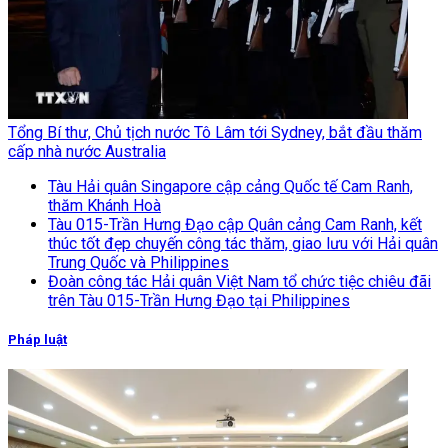
Tổng Bí thư, Chủ tịch nước Tô Lâm tới Sydney, bắt đầu thăm
cấp nhà nước Australia
Tàu Hải quân Singapore cập cảng Quốc tế Cam Ranh,
thăm Khánh Hoà
Tàu 015-Trần Hưng Đạo cập Quân cảng Cam Ranh, kết
thúc tốt đẹp chuyến công tác thăm, giao lưu với Hải quân
Trung Quốc và Philippines
Đoàn công tác Hải quân Việt Nam tổ chức tiệc chiêu đãi
trên Tàu 015-Trần Hưng Đạo tại Philippines
Pháp luật