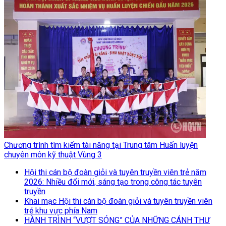
Chương trình tìm kiếm tài năng tại Trung tâm Huấn luyện
chuyên môn kỹ thuật Vùng 3
Hội thi cán bộ đoàn giỏi và tuyên truyền viên trẻ năm
2026: Nhiều đổi mới, sáng tạo trong công tác tuyên
truyền
Khai mạc Hội thi cán bộ đoàn giỏi và tuyên truyền viên
trẻ khu vực phía Nam
HÀNH TRÌNH “VƯỢT SÓNG” CỦA NHỮNG CÁNH THƯ