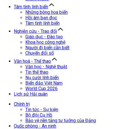
Tâm tình lính biển
Những bông hoa biển
Hồi âm bạn đọc
Tâm tình lính biển
Nghiên cứu - Trao đổi
Giáo dục - Đào tạo
Khoa học công nghệ
Người đi biển cần biết
Chuyển đổi số
Văn hoá - Thể thao
Văn học - Nghệ thuật
Tin thể thao
Nụ cười lính biển
Biển đảo Việt Nam
World Cup 2026
Lịch sử Hải quân
Chính trị
Tin tức - Sự kiện
Bộ đội Cụ Hồ
Bảo vệ nền tảng tư tưởng của Đảng
Quốc phòng - An ninh