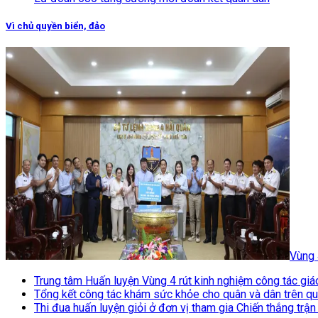
Vì chủ quyền biển, đảo
Vùng 
Trung tâm Huấn luyện Vùng 4 rút kinh nghiệm công tác giáo
Tổng kết công tác khám sức khỏe cho quân và dân trên q
Thi đua huấn luyện giỏi ở đơn vị tham gia Chiến thắng trậ