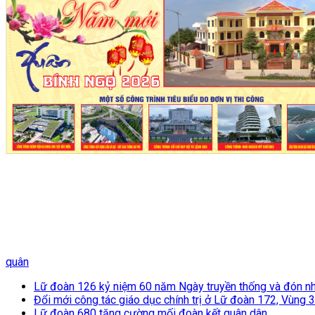
quân
Lữ đoàn 126 kỷ niệm 60 năm Ngày truyền thống và đón n
Đổi mới công tác giáo dục chính trị ở Lữ đoàn 172, Vùng 
Lữ đoàn 680 tăng cường mối đoàn kết quân dân