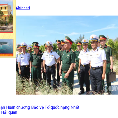
Chính trị
hận Huân chương Bảo vệ Tổ quốc hạng Nhất
3 Hải quân