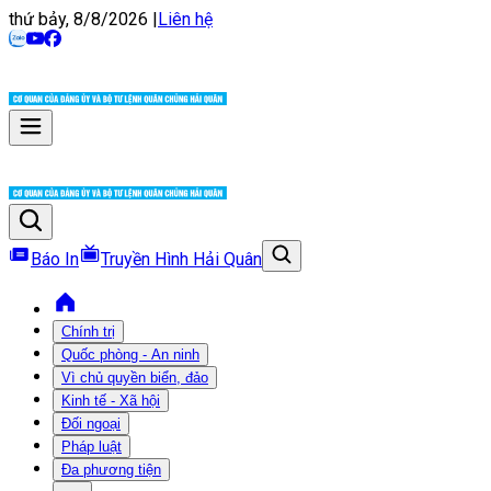
thứ bảy, 8/8/2026
|
Liên hệ
Báo In
Truyền Hình Hải Quân
Chính trị
Quốc phòng - An ninh
Vì chủ quyền biển, đảo
Kinh tế - Xã hội
Đối ngoại
Pháp luật
Đa phương tiện