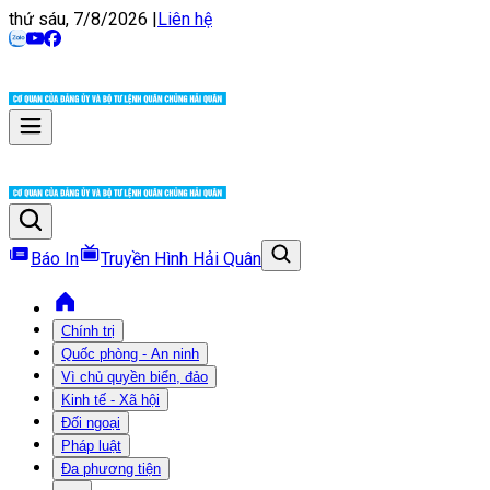
thứ sáu, 7/8/2026
|
Liên hệ
Báo In
Truyền Hình Hải Quân
Chính trị
Quốc phòng - An ninh
Vì chủ quyền biển, đảo
Kinh tế - Xã hội
Đối ngoại
Pháp luật
Đa phương tiện