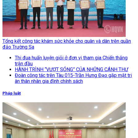
Tổng kết công tác khám sức khỏe cho quân và dân trên quần
đảo Trường Sa
Thi đua huấn luyện giỏi ở đơn vị tham gia Chiến thắng
trận đầu
HÀNH TRÌNH “VƯỢT SÓNG” CỦA NHỮNG CÁNH THƯ
Đoàn công tác trên Tàu 015-Trần Hưng Đạo gặp mặt tri
ân thân nhân gia đình chính sách
Pháp luật