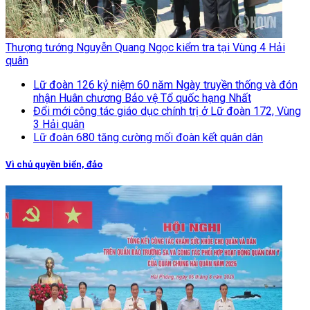
Thượng tướng Nguyễn Quang Ngọc kiểm tra tại Vùng 4 Hải
quân
Lữ đoàn 126 kỷ niệm 60 năm Ngày truyền thống và đón
nhận Huân chương Bảo vệ Tổ quốc hạng Nhất
Đổi mới công tác giáo dục chính trị ở Lữ đoàn 172, Vùng
3 Hải quân
Lữ đoàn 680 tăng cường mối đoàn kết quân dân
Vì chủ quyền biển, đảo