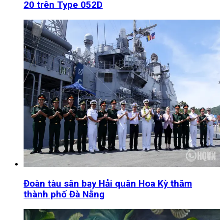
20 trên Type 052D
Đoàn tàu sân bay Hải quân Hoa Kỳ thăm
thành phố Đà Nẵng