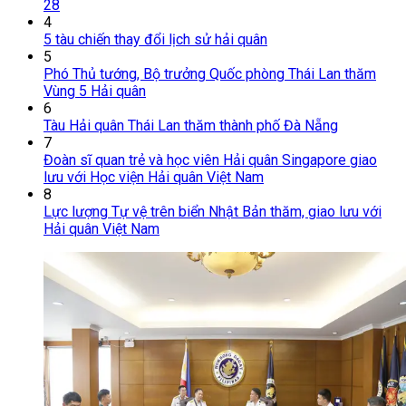
28
4
5 tàu chiến thay đổi lịch sử hải quân
5
Phó Thủ tướng, Bộ trưởng Quốc phòng Thái Lan thăm
Vùng 5 Hải quân
6
Tàu Hải quân Thái Lan thăm thành phố Đà Nẵng
7
Đoàn sĩ quan trẻ và học viên Hải quân Singapore giao
lưu với Học viện Hải quân Việt Nam
8
Lực lượng Tự vệ trên biển Nhật Bản thăm, giao lưu với
Hải quân Việt Nam