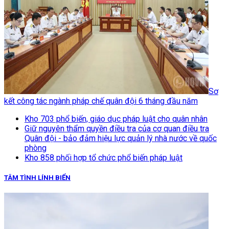
Sơ
kết công tác ngành pháp chế quân đội 6 tháng đầu năm
Kho 703 phổ biến, giáo dục pháp luật cho quân nhân
Giữ nguyên thẩm quyền điều tra của cơ quan điều tra
Quân đội - bảo đảm hiệu lực quản lý nhà nước về quốc
phòng
Kho 858 phối hợp tổ chức phổ biến pháp luật
TÂM TÌNH LÍNH BIỂN