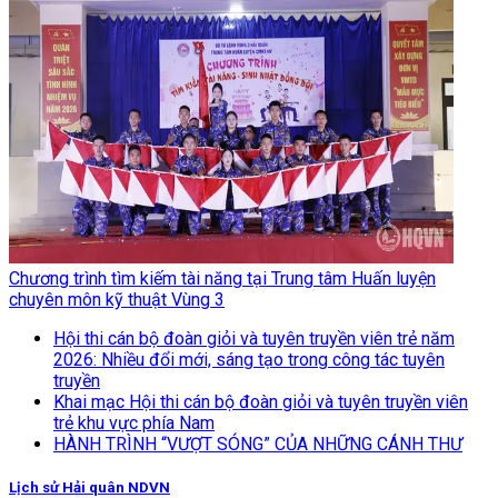
Chương trình tìm kiếm tài năng tại Trung tâm Huấn luyện
chuyên môn kỹ thuật Vùng 3
Hội thi cán bộ đoàn giỏi và tuyên truyền viên trẻ năm
2026: Nhiều đổi mới, sáng tạo trong công tác tuyên
truyền
Khai mạc Hội thi cán bộ đoàn giỏi và tuyên truyền viên
trẻ khu vực phía Nam
HÀNH TRÌNH “VƯỢT SÓNG” CỦA NHỮNG CÁNH THƯ
Lịch sử Hải quân NDVN