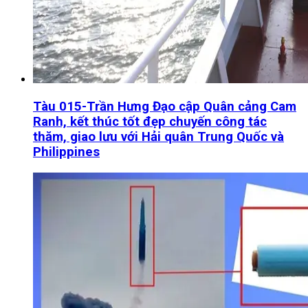
Tàu 015-Trần Hưng Đạo cập Quân cảng Cam
Ranh, kết thúc tốt đẹp chuyến công tác
thăm, giao lưu với Hải quân Trung Quốc và
Philippines