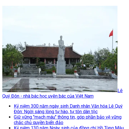
Lê
Quý Đôn - nhà bác học uyên bác của Việt Nam
Kỷ niệm 300 năm ngày sinh Danh nhân Văn hóa Lê Quý
Đôn: Ngời sáng lòng tự hào, tự tôn dân tộc
Giữ vững "mạch máu" thông tin, góp phần bảo vệ vững
chắc chủ quyền biển đảo
Kỷ niệm 130 năm Ngày sinh của đồng chí Hồ Tùng Mậu