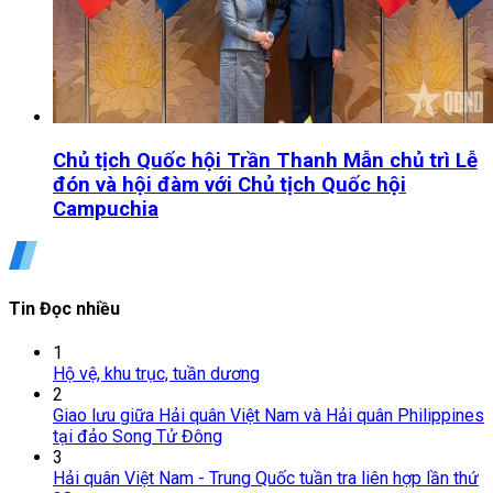
Chủ tịch Quốc hội Trần Thanh Mẫn chủ trì Lễ
đón và hội đàm với Chủ tịch Quốc hội
Campuchia
Tin Đọc nhiều
1
Hộ vệ, khu trục, tuần dương
2
Giao lưu giữa Hải quân Việt Nam và Hải quân Philippines
tại đảo Song Tử Đông
3
Hải quân Việt Nam - Trung Quốc tuần tra liên hợp lần thứ