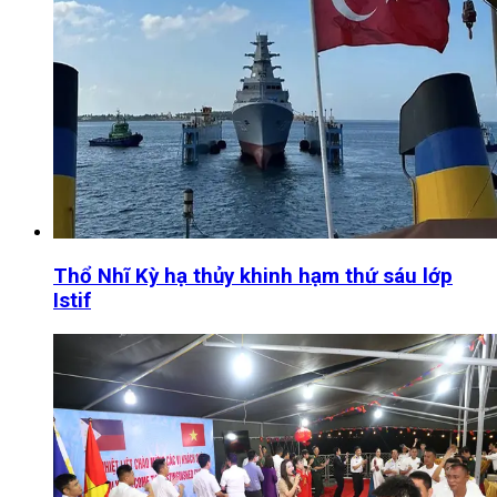
Thổ Nhĩ Kỳ hạ thủy khinh hạm thứ sáu lớp
Istif