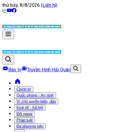
thứ bảy, 8/8/2026
|
Liên hệ
Báo In
Truyền Hình Hải Quân
Chính trị
Quốc phòng - An ninh
Vì chủ quyền biển, đảo
Kinh tế - Xã hội
Đối ngoại
Pháp luật
Đa phương tiện