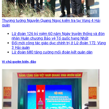
Thượng tướng Nguyễn Quang Ngọc kiểm tra tại Vùng 4 Hải
quân
Lữ đoàn 126 kỷ niệm 60 năm Ngày truyền thống và đón
nhận Huân chương Bảo vệ Tổ quốc hạng Nhất
Đổi mới công tác giáo dục chính trị ở Lữ đoàn 172, Vùng
3 Hải quân
Lữ đoàn 680 tăng cường mối đoàn kết quân dân
Vì chủ quyền biển, đảo