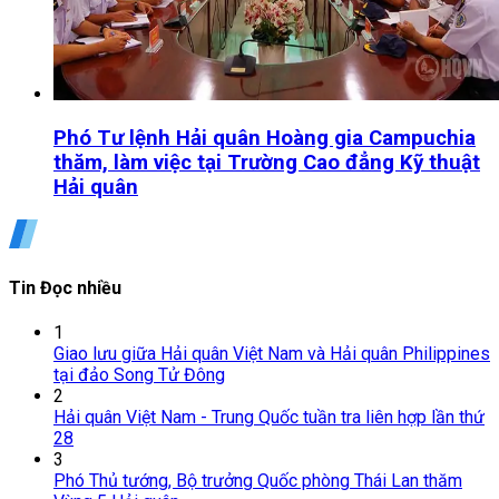
Phó Tư lệnh Hải quân Hoàng gia Campuchia
thăm, làm việc tại Trường Cao đẳng Kỹ thuật
Hải quân
Tin Đọc nhiều
1
Giao lưu giữa Hải quân Việt Nam và Hải quân Philippines
tại đảo Song Tử Đông
2
Hải quân Việt Nam - Trung Quốc tuần tra liên hợp lần thứ
28
3
Phó Thủ tướng, Bộ trưởng Quốc phòng Thái Lan thăm