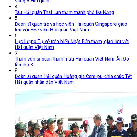
Vùng 5 Hải quân
4
Tàu Hải quân Thái Lan thăm thành phố Đà Nẵng
5
Đoàn sĩ quan trẻ và học viên Hải quân Singapore giao
lưu với Học viện Hải quân Việt Nam
6
Lực lượng Tự vệ trên biển Nhật Bản thăm, giao lưu với
Hải quân Việt Nam
7
Tham vấn sĩ quan tham mưu Hải quân Việt Nam-Ấn Độ
lần thứ 3
8
Đoàn sĩ quan Hải quân Hoàng gia Cam-pu-chia chúc Tết
Hải quân nhân dân Việt Nam