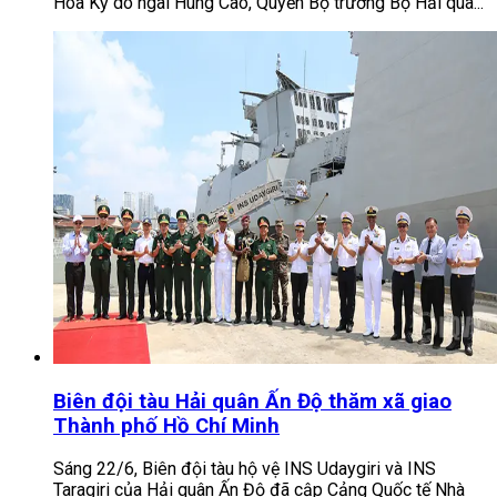
Hoa Kỳ do ngài Hùng Cao, Quyền Bộ trưởng Bộ Hải quâ...
Biên đội tàu Hải quân Ấn Độ thăm xã giao
Thành phố Hồ Chí Minh
Sáng 22/6, Biên đội tàu hộ vệ INS Udaygiri và INS
Taragiri của Hải quân Ấn Độ đã cập Cảng Quốc tế Nhà