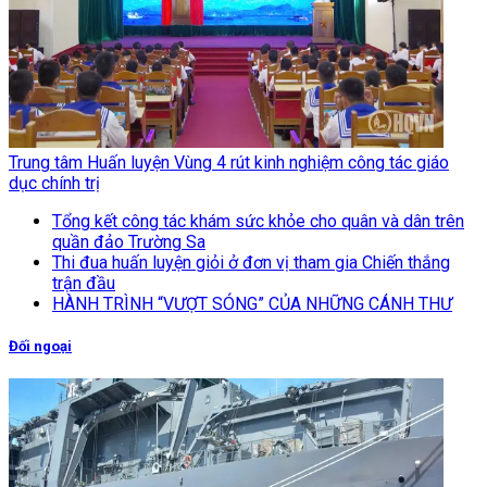
Trung tâm Huấn luyện Vùng 4 rút kinh nghiệm công tác giáo
dục chính trị
Tổng kết công tác khám sức khỏe cho quân và dân trên
quần đảo Trường Sa
Thi đua huấn luyện giỏi ở đơn vị tham gia Chiến thắng
trận đầu
HÀNH TRÌNH “VƯỢT SÓNG” CỦA NHỮNG CÁNH THƯ
Đối ngoại