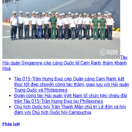
Tàu
Hải quân Singapore cập cảng Quốc tế Cam Ranh, thăm Khánh
Hoà
Tàu 015-Trần Hưng Đạo cập Quân cảng Cam Ranh, kết
thúc tốt đẹp chuyến công tác thăm, giao lưu với Hải quân
Trung Quốc và Philippines
Đoàn công tác Hải quân Việt Nam tổ chức tiệc chiêu đãi
trên Tàu 015-Trần Hưng Đạo tại Philippines
Chủ tịch Quốc hội Trần Thanh Mẫn chủ trì Lễ đón và hội
đàm với Chủ tịch Quốc hội Campuchia
Pháp luật