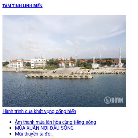
TÂM TÌNH LÍNH BIỂN
Hành trình của khát vọng cống hiến
Âm thanh múa lân hòa cùng tiếng sóng
MÙA XUÂN NƠI ĐẦU SÓNG
Mũi thuyền ta đó...