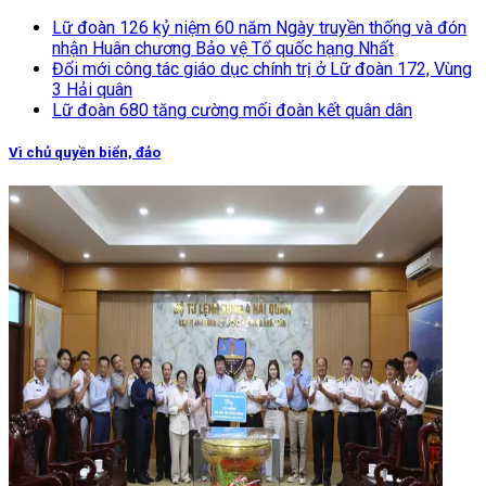
Lữ đoàn 126 kỷ niệm 60 năm Ngày truyền thống và đón
nhận Huân chương Bảo vệ Tổ quốc hạng Nhất
Đổi mới công tác giáo dục chính trị ở Lữ đoàn 172, Vùng
3 Hải quân
Lữ đoàn 680 tăng cường mối đoàn kết quân dân
Vì chủ quyền biển, đảo