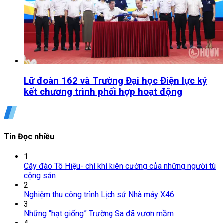
Lữ đoàn 162 và Trường Đại học Điện lực ký
kết chương trình phối hợp hoạt động
Tin Đọc nhiều
1
Cây đào Tô Hiệu- chí khí kiên cường của những người tù
cộng sản
2
Nghiệm thu công trình Lịch sử Nhà máy X46
3
Những “hạt giống” Trường Sa đã vươn mầm
4