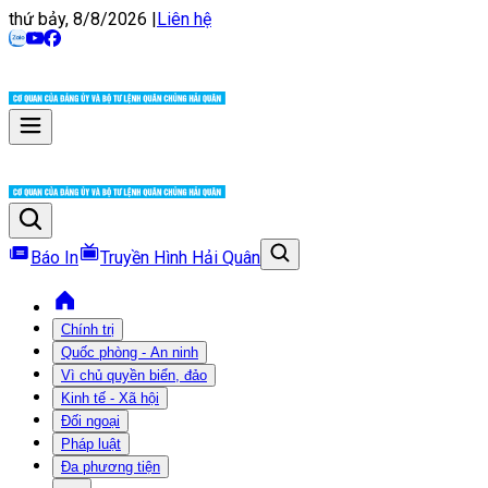
thứ bảy, 8/8/2026
|
Liên hệ
Báo In
Truyền Hình Hải Quân
Chính trị
Quốc phòng - An ninh
Vì chủ quyền biển, đảo
Kinh tế - Xã hội
Đối ngoại
Pháp luật
Đa phương tiện