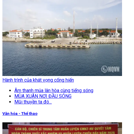
Hành trình của khát vọng cống hiến
Âm thanh múa lân hòa cùng tiếng sóng
MÙA XUÂN NƠI ĐẦU SÓNG
Mũi thuyền ta đó...
Văn hóa - Thể thao