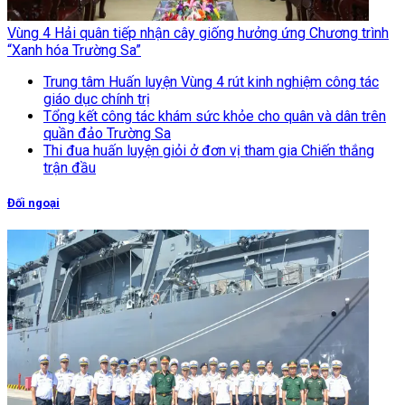
Vùng 4 Hải quân tiếp nhận cây giống hưởng ứng Chương trình
“Xanh hóa Trường Sa”
Trung tâm Huấn luyện Vùng 4 rút kinh nghiệm công tác
giáo dục chính trị
Tổng kết công tác khám sức khỏe cho quân và dân trên
quần đảo Trường Sa
Thi đua huấn luyện giỏi ở đơn vị tham gia Chiến thắng
trận đầu
Đối ngoại