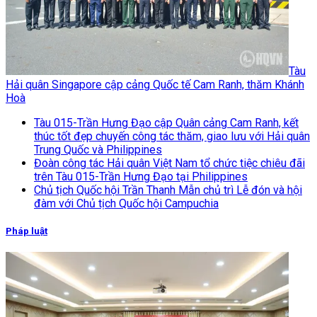
Tàu
Hải quân Singapore cập cảng Quốc tế Cam Ranh, thăm Khánh
Hoà
Tàu 015-Trần Hưng Đạo cập Quân cảng Cam Ranh, kết
thúc tốt đẹp chuyến công tác thăm, giao lưu với Hải quân
Trung Quốc và Philippines
Đoàn công tác Hải quân Việt Nam tổ chức tiệc chiêu đãi
trên Tàu 015-Trần Hưng Đạo tại Philippines
Chủ tịch Quốc hội Trần Thanh Mẫn chủ trì Lễ đón và hội
đàm với Chủ tịch Quốc hội Campuchia
Pháp luật