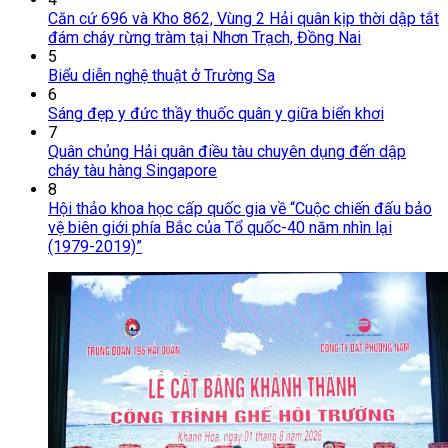
Căn cứ 696 và Kho 862, Vùng 2 Hải quân kịp thời dập tắt
đám cháy rừng tràm tại Nhơn Trạch, Đồng Nai
5
Biểu diễn nghệ thuật ở Trường Sa
6
Sáng đẹp y đức thầy thuốc quân y giữa biển khơi
7
Quân chủng Hải quân điều tàu chuyên dụng đến dập
cháy tàu hàng Singapore
8
Hội thảo khoa học cấp quốc gia về “Cuộc chiến đấu bảo
vệ biên giới phía Bắc của Tổ quốc-40 năm nhìn lại
(1979-2019)”