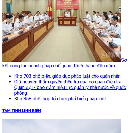
Sơ
kết công tác ngành pháp chế quân đội 6 tháng đầu năm
Kho 703 phổ biến, giáo dục pháp luật cho quân nhân
Giữ nguyên thẩm quyền điều tra của cơ quan điều tra
Quân đội - bảo đảm hiệu lực quản lý nhà nước về quốc
phòng
Kho 858 phối hợp tổ chức phổ biến pháp luật
TÂM TÌNH LÍNH BIỂN