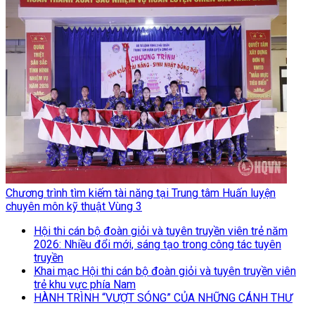
Chương trình tìm kiếm tài năng tại Trung tâm Huấn luyện
chuyên môn kỹ thuật Vùng 3
Hội thi cán bộ đoàn giỏi và tuyên truyền viên trẻ năm
2026: Nhiều đổi mới, sáng tạo trong công tác tuyên
truyền
Khai mạc Hội thi cán bộ đoàn giỏi và tuyên truyền viên
trẻ khu vực phía Nam
HÀNH TRÌNH “VƯỢT SÓNG” CỦA NHỮNG CÁNH THƯ