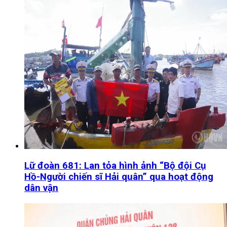
Lữ đoàn 681: Lan tỏa hình ảnh “Bộ đội Cụ
Hồ-Người chiến sĩ Hải quân” qua hoạt động
dân vận