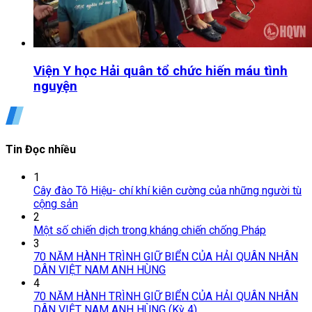
Viện Y học Hải quân tổ chức hiến máu tình
nguyện
Tin Đọc nhiều
1
Cây đào Tô Hiệu- chí khí kiên cường của những người tù
cộng sản
2
Một số chiến dịch trong kháng chiến chống Pháp
3
70 NĂM HÀNH TRÌNH GIỮ BIỂN CỦA HẢI QUÂN NHÂN
DÂN VIỆT NAM ANH HÙNG
4
70 NĂM HÀNH TRÌNH GIỮ BIỂN CỦA HẢI QUÂN NHÂN
DÂN VIỆT NAM ANH HÙNG (Kỳ 4)