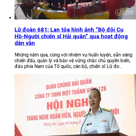
Lữ đoàn 681: Lan tỏa hình ảnh “Bộ đội Cụ
Hồ-Người chiến sĩ Hải quân” qua hoạt động
dân vận
Những năm qua, cùng với nhiệm vụ huấn luyện, sẵn sàng
chiến đấu, quản lý và bảo vệ vững chắc chủ quyền biển,
đảo phía Nam của Tổ quốc; cán bộ, chiến sĩ Lữ đo...