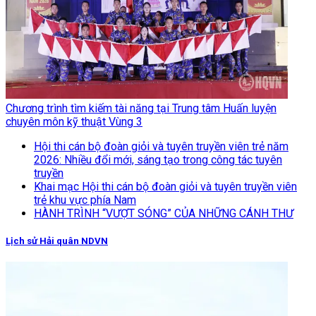
Chương trình tìm kiếm tài năng tại Trung tâm Huấn luyện
chuyên môn kỹ thuật Vùng 3
Hội thi cán bộ đoàn giỏi và tuyên truyền viên trẻ năm
2026: Nhiều đổi mới, sáng tạo trong công tác tuyên
truyền
Khai mạc Hội thi cán bộ đoàn giỏi và tuyên truyền viên
trẻ khu vực phía Nam
HÀNH TRÌNH “VƯỢT SÓNG” CỦA NHỮNG CÁNH THƯ
Lịch sử Hải quân NDVN