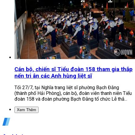
Cán bộ, chiến sĩ Tiểu đoàn 158 tham gia thắp
nến tri ân các Anh hùng liệt sĩ
Tối 27/7, tại Nghĩa trang liệt sĩ phường Bạch Đằng
(thành phố Hải Phòng), cán bộ, đoàn viên thanh niên Tiểu
đoàn 158 và đoàn phường Bạch Đằng tổ chức Lễ thắ...
Xem Thêm