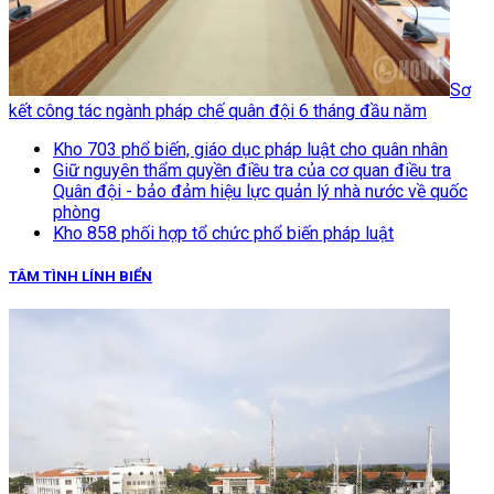
Sơ
kết công tác ngành pháp chế quân đội 6 tháng đầu năm
Kho 703 phổ biến, giáo dục pháp luật cho quân nhân
Giữ nguyên thẩm quyền điều tra của cơ quan điều tra
Quân đội - bảo đảm hiệu lực quản lý nhà nước về quốc
phòng
Kho 858 phối hợp tổ chức phổ biến pháp luật
TÂM TÌNH LÍNH BIỂN