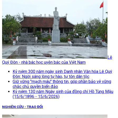
Lê
Quý Đôn - nhà bác học uyên bác của Việt Nam
Kỷ niệm 300 năm ngày sinh Danh nhân Văn hóa Lê Quý
Đôn: Ngời sáng lòng tự hào, tự tôn dân tộc
Giữ vững "mạch máu" thông tin, góp phần bảo vệ vững
chắc chủ quyền biển đảo
Kỷ niệm 130 năm Ngày sinh của đồng chí Hồ Tùng Mậu
(15/6/1896 - 15/6/2026)
NGHIÊN CỨU - TRAO ĐỔI