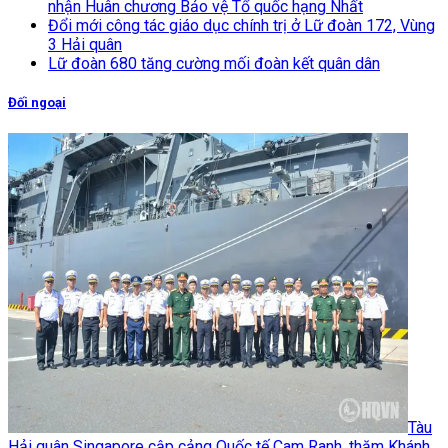
nhận Huân chương Bảo vệ Tổ quốc hạng Nhất
Đổi mới công tác giáo dục chính trị ở Lữ đoàn 172, Vùng
3 Hải quân
Lữ đoàn 680 tăng cường mối đoàn kết quân dân
Đối ngoại
Tàu
Hải quân Singapore cập cảng Quốc tế Cam Ranh, thăm Khánh