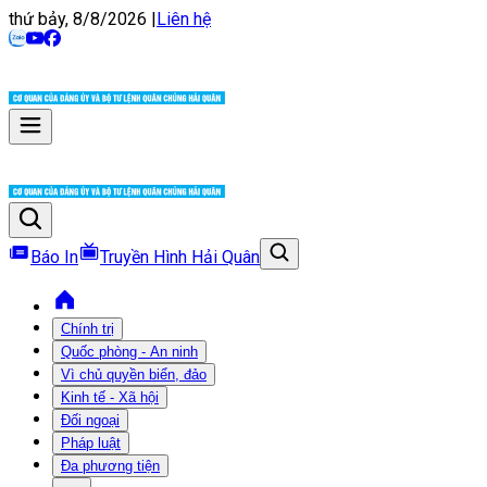
thứ bảy, 8/8/2026
|
Liên hệ
Báo In
Truyền Hình Hải Quân
Chính trị
Quốc phòng - An ninh
Vì chủ quyền biển, đảo
Kinh tế - Xã hội
Đối ngoại
Pháp luật
Đa phương tiện