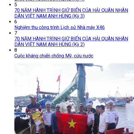
5
70 NĂM HÀNH TRÌNH GIỮ BIỂN CỦA HẢI QUÂN NHÂN
DÂN VIỆT NAM ANH HÙNG (Kỳ 3)
6
Nghiệm thu công trình Lịch sử Nhà máy X46
7
70 NĂM HÀNH TRÌNH GIỮ BIỂN CỦA HẢI QUÂN NHÂN
DÂN VIỆT NAM ANH HÙNG (Kỳ 2)
8
Cuộc kháng chiến chống Mỹ, cứu nước