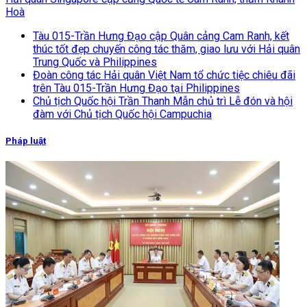
Hoà
Tàu 015-Trần Hưng Đạo cập Quân cảng Cam Ranh, kết
thúc tốt đẹp chuyến công tác thăm, giao lưu với Hải quân
Trung Quốc và Philippines
Đoàn công tác Hải quân Việt Nam tổ chức tiệc chiêu đãi
trên Tàu 015-Trần Hưng Đạo tại Philippines
Chủ tịch Quốc hội Trần Thanh Mẫn chủ trì Lễ đón và hội
đàm với Chủ tịch Quốc hội Campuchia
Pháp luật