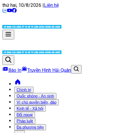
thứ hai, 10/8/2026
|
Liên hệ
Báo In
Truyền Hình Hải Quân
Chính trị
Quốc phòng - An ninh
Vì chủ quyền biển, đảo
Kinh tế - Xã hội
Đối ngoại
Pháp luật
Đa phương tiện