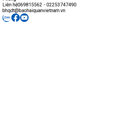
Liên hệ
069815562 - 02253747490
bhqdt@baohaiquanvietnam.vn