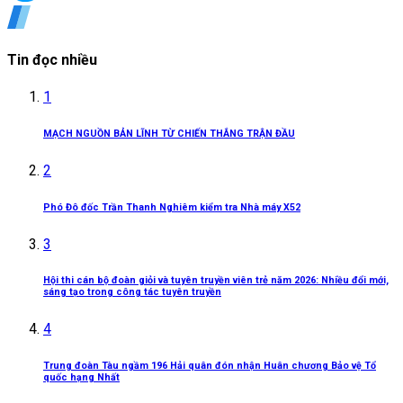
Tin đọc nhiều
1
MẠCH NGUỒN BẢN LĨNH TỪ CHIẾN THẮNG TRẬN ĐẦU
2
Phó Đô đốc Trần Thanh Nghiêm kiểm tra Nhà máy X52
3
Hội thi cán bộ đoàn giỏi và tuyên truyền viên trẻ năm 2026: Nhiều đổi mới,
sáng tạo trong công tác tuyên truyền
4
Trung đoàn Tàu ngầm 196 Hải quân đón nhận Huân chương Bảo vệ Tổ
quốc hạng Nhất