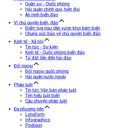
Quân sự - Quốc phòng
Hải quân chính quy, hiện đại
An ninh biển đảo
Vì chủ quyền biển, đảo
Điểm tựa ngư dân vươn khơi bám biển
Chung sức bảo vệ chủ quyền biển đảo
Kinh tế - Xã hội
Tin tức - Sự kiện
Kinh tế - Quốc phòng biển đảo
Từ đất liền đến hải đảo
Đối ngoại
Đối ngoại quốc phòng
Hải quân nước ngoài
Pháp luật
Tin tức-Văn bản pháp luật
Tìm hiểu luật biển
Câu chuyện pháp luật
Đa phương tiện
Longform
Infographics
Podcast