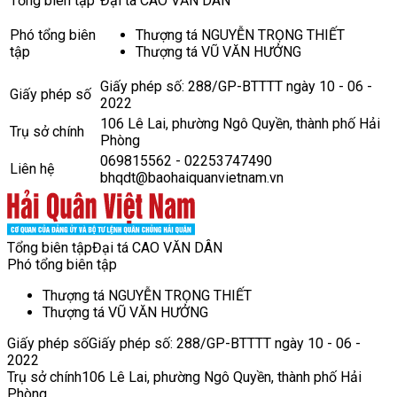
Tổng biên tập
Đại tá CAO VĂN DÂN
Phó tổng biên
Thượng tá NGUYỄN TRỌNG THIẾT
tập
Thượng tá VŨ VĂN HƯỞNG
Giấy phép số: 288/GP-BTTTT ngày 10 - 06 -
Giấy phép số
2022
106 Lê Lai, phường Ngô Quyền, thành phố Hải
Trụ sở chính
Phòng
069815562 - 02253747490
Liên hệ
bhqdt@baohaiquanvietnam.vn
Tổng biên tập
Đại tá CAO VĂN DÂN
Phó tổng biên tập
Thượng tá NGUYỄN TRỌNG THIẾT
Thượng tá VŨ VĂN HƯỞNG
Giấy phép số
Giấy phép số: 288/GP-BTTTT ngày 10 - 06 -
2022
Trụ sở chính
106 Lê Lai, phường Ngô Quyền, thành phố Hải
Phòng