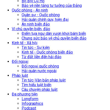
Bộ đội Cụ Hồ
Bảo vệ nền tảng tư tưởng của Đảng
Quốc phòng - An ninh
Quân sự - Quốc phòng
Hải quân chính quy, hiện đại
An ninh biển đảo
Vì chủ quyền biển, đảo
Điểm tựa ngư dân vươn khơi bám biển
Chung sức bảo vệ chủ quyền biển đảo
Kinh tế - Xã hội
Tin tức - Sự kiện
Kinh tế - Quốc phòng biển đảo
Từ đất liền đến hải đảo
Đối ngoại
Đối ngoại quốc phòng
Hải quân nước ngoài
Pháp luật
Tin tức-Văn bản pháp luật
Tìm hiểu luật biển
Câu chuyện pháp luật
Đa phương tiện
Longform
Infographics
Podcast