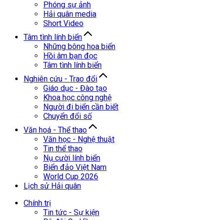
Phóng sự ảnh
Hải quân media
Short Video
Tâm tình lính biển
Những bông hoa biển
Hồi âm bạn đọc
Tâm tình lính biển
Nghiên cứu - Trao đổi
Giáo dục - Đào tạo
Khoa học công nghệ
Người đi biển cần biết
Chuyển đổi số
Văn hoá - Thể thao
Văn học - Nghệ thuật
Tin thể thao
Nụ cười lính biển
Biển đảo Việt Nam
World Cup 2026
Lịch sử Hải quân
Chính trị
Tin tức - Sự kiện