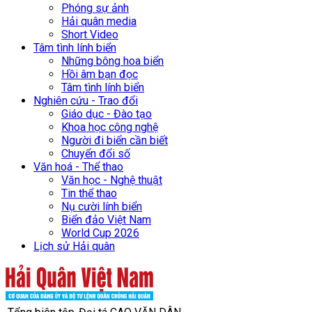
Phóng sự ảnh
Hải quân media
Short Video
Tâm tình lính biển
Những bông hoa biển
Hồi âm bạn đọc
Tâm tình lính biển
Nghiên cứu - Trao đổi
Giáo dục - Đào tạo
Khoa học công nghệ
Người đi biển cần biết
Chuyển đổi số
Văn hoá - Thể thao
Văn học - Nghệ thuật
Tin thể thao
Nụ cười lính biển
Biển đảo Việt Nam
World Cup 2026
Lịch sử Hải quân