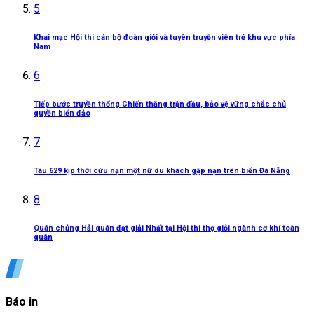
5
Khai mạc Hội thi cán bộ đoàn giỏi và tuyên truyền viên trẻ khu vực phía
Nam
6
Tiếp bước truyền thống Chiến thắng trận đầu, bảo vệ vững chắc chủ
quyền biển đảo
7
Tàu 629 kịp thời cứu nạn một nữ du khách gặp nạn trên biển Đà Nẵng
8
Quân chủng Hải quân đạt giải Nhất tại Hội thi thợ giỏi ngành cơ khí toàn
quân
Báo in