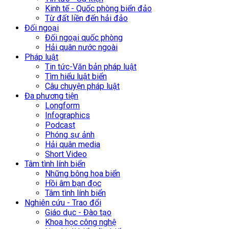
Kinh tế - Quốc phòng biển đảo
Từ đất liền đến hải đảo
Đối ngoại
Đối ngoại quốc phòng
Hải quân nước ngoài
Pháp luật
Tin tức-Văn bản pháp luật
Tìm hiểu luật biển
Câu chuyện pháp luật
Đa phương tiện
Longform
Infographics
Podcast
Phóng sự ảnh
Hải quân media
Short Video
Tâm tình lính biển
Những bông hoa biển
Hồi âm bạn đọc
Tâm tình lính biển
Nghiên cứu - Trao đổi
Giáo dục - Đào tạo
Khoa học công nghệ