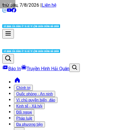
1 / 8
thứ sáu, 7/8/2026
|
Liên hệ
Báo In
Truyền Hình Hải Quân
Chính trị
Quốc phòng - An ninh
Vì chủ quyền biển, đảo
Kinh tế - Xã hội
Đối ngoại
Pháp luật
Đa phương tiện