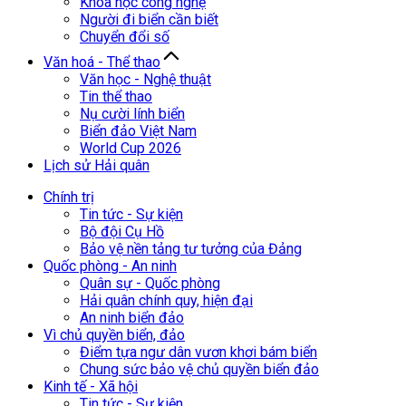
Khoa học công nghệ
Người đi biển cần biết
Chuyển đổi số
Văn hoá - Thể thao
Văn học - Nghệ thuật
Tin thể thao
Nụ cười lính biển
Biển đảo Việt Nam
World Cup 2026
Lịch sử Hải quân
Chính trị
Tin tức - Sự kiện
Bộ đội Cụ Hồ
Bảo vệ nền tảng tư tưởng của Đảng
Quốc phòng - An ninh
Quân sự - Quốc phòng
Hải quân chính quy, hiện đại
An ninh biển đảo
Vì chủ quyền biển, đảo
Điểm tựa ngư dân vươn khơi bám biển
Chung sức bảo vệ chủ quyền biển đảo
Kinh tế - Xã hội
Tin tức - Sự kiện