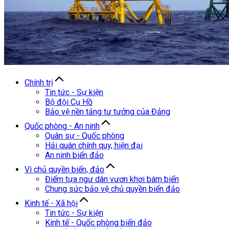
Chính trị
Tin tức - Sự kiện
Bộ đội Cụ Hồ
Bảo vệ nền tảng tư tưởng của Đảng
Quốc phòng - An ninh
Quân sự - Quốc phòng
Hải quân chính quy, hiện đại
An ninh biển đảo
Vì chủ quyền biển, đảo
Điểm tựa ngư dân vươn khơi bám biển
Chung sức bảo vệ chủ quyền biển đảo
Kinh tế - Xã hội
Tin tức - Sự kiện
Kinh tế - Quốc phòng biển đảo