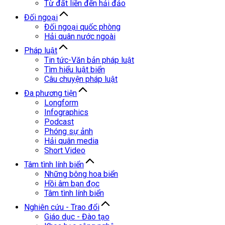
Từ đất liền đến hải đảo
Đối ngoại
Đối ngoại quốc phòng
Hải quân nước ngoài
Pháp luật
Tin tức-Văn bản pháp luật
Tìm hiểu luật biển
Câu chuyện pháp luật
Đa phương tiện
Longform
Infographics
Podcast
Phóng sự ảnh
Hải quân media
Short Video
Tâm tình lính biển
Những bông hoa biển
Hồi âm bạn đọc
Tâm tình lính biển
Nghiên cứu - Trao đổi
Giáo dục - Đào tạo