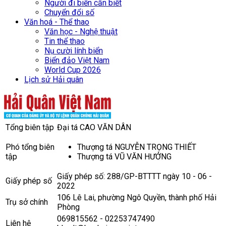
Người đi biển cần biết
Chuyển đổi số
Văn hoá - Thể thao
Văn học - Nghệ thuật
Tin thể thao
Nụ cười lính biển
Biển đảo Việt Nam
World Cup 2026
Lịch sử Hải quân
Tổng biên tập
Đại tá CAO VĂN DÂN
Phó tổng biên
Thượng tá NGUYỄN TRỌNG THIẾT
tập
Thượng tá VŨ VĂN HƯỞNG
Giấy phép số: 288/GP-BTTTT ngày 10 - 06 -
Giấy phép số
2022
106 Lê Lai, phường Ngô Quyền, thành phố Hải
Trụ sở chính
Phòng
069815562 - 02253747490
Liên hệ