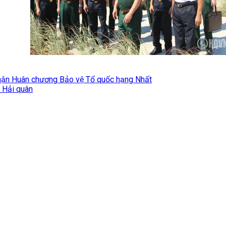
hận Huân chương Bảo vệ Tổ quốc hạng Nhất
3 Hải quân