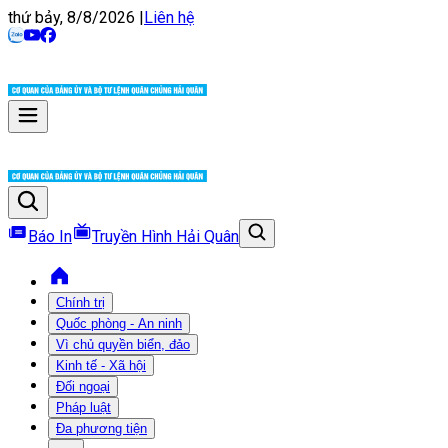
thứ bảy, 8/8/2026
|
Liên hệ
Báo In
Truyền Hình Hải Quân
Chính trị
Quốc phòng - An ninh
Vì chủ quyền biển, đảo
Kinh tế - Xã hội
Đối ngoại
Pháp luật
Đa phương tiện