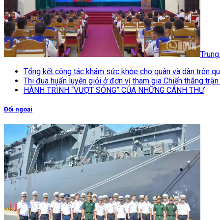
Trung
Tổng kết công tác khám sức khỏe cho quân và dân trên q
Thi đua huấn luyện giỏi ở đơn vị tham gia Chiến thắng trậ
HÀNH TRÌNH “VƯỢT SÓNG” CỦA NHỮNG CÁNH THƯ
Đối ngoại