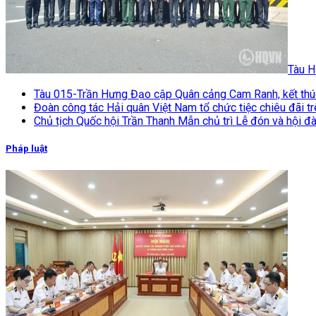
Tàu H
Tàu 015-Trần Hưng Đạo cập Quân cảng Cam Ranh, kết thúc 
Đoàn công tác Hải quân Việt Nam tổ chức tiệc chiêu đãi t
Chủ tịch Quốc hội Trần Thanh Mẫn chủ trì Lễ đón và hội 
Pháp luật