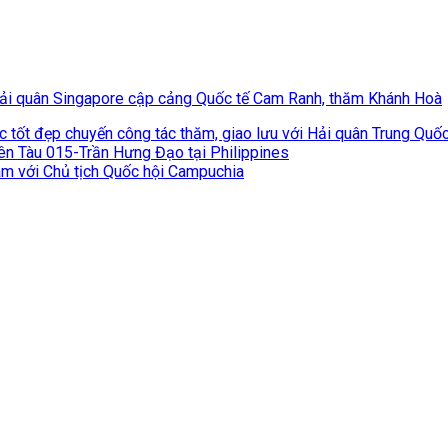
ải quân Singapore cập cảng Quốc tế Cam Ranh, thăm Khánh Hoà
tốt đẹp chuyến công tác thăm, giao lưu với Hải quân Trung Quốc
rên Tàu 015-Trần Hưng Đạo tại Philippines
đàm với Chủ tịch Quốc hội Campuchia