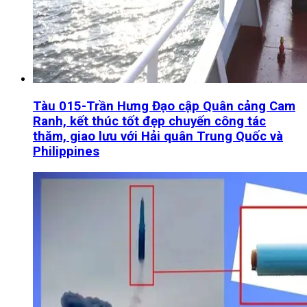
Tàu 015-Trần Hưng Đạo cập Quân cảng Cam
Ranh, kết thúc tốt đẹp chuyến công tác
thăm, giao lưu với Hải quân Trung Quốc và
Philippines