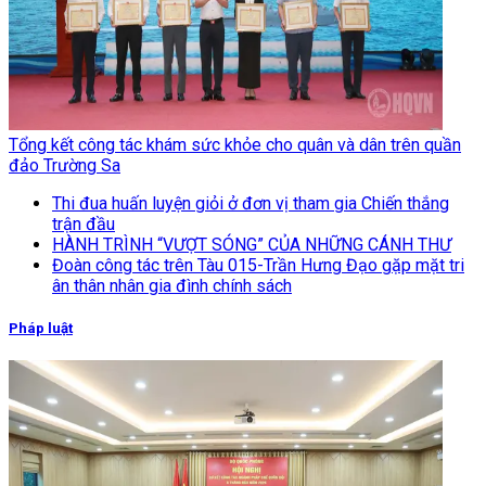
Tổng kết công tác khám sức khỏe cho quân và dân trên quần
đảo Trường Sa
Thi đua huấn luyện giỏi ở đơn vị tham gia Chiến thắng
trận đầu
HÀNH TRÌNH “VƯỢT SÓNG” CỦA NHỮNG CÁNH THƯ
Đoàn công tác trên Tàu 015-Trần Hưng Đạo gặp mặt tri
ân thân nhân gia đình chính sách
Pháp luật