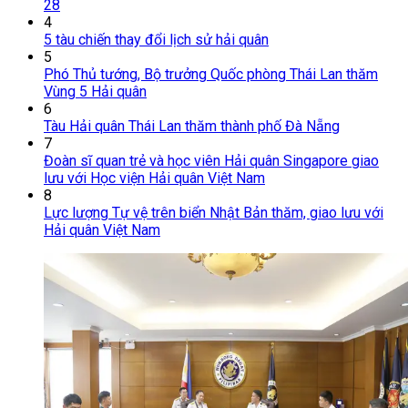
28
4
5 tàu chiến thay đổi lịch sử hải quân
5
Phó Thủ tướng, Bộ trưởng Quốc phòng Thái Lan thăm
Vùng 5 Hải quân
6
Tàu Hải quân Thái Lan thăm thành phố Đà Nẵng
7
Đoàn sĩ quan trẻ và học viên Hải quân Singapore giao
lưu với Học viện Hải quân Việt Nam
8
Lực lượng Tự vệ trên biển Nhật Bản thăm, giao lưu với
Hải quân Việt Nam