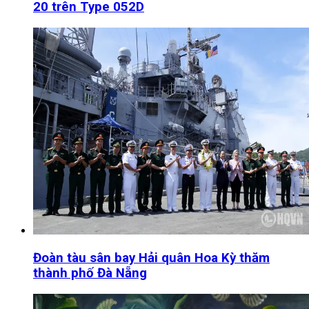
20 trên Type 052D
Đoàn tàu sân bay Hải quân Hoa Kỳ thăm
thành phố Đà Nẵng