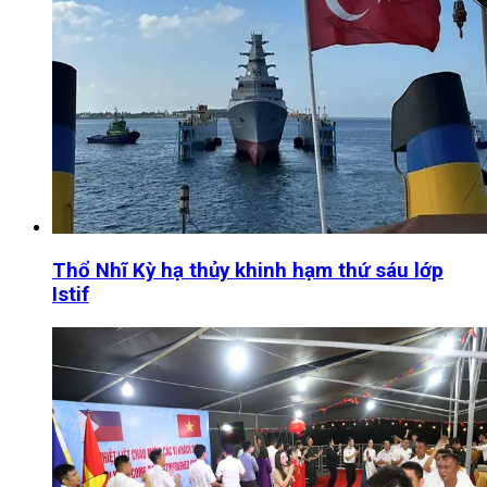
Thổ Nhĩ Kỳ hạ thủy khinh hạm thứ sáu lớp
Istif