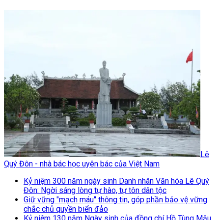
Lê
Quý Đôn - nhà bác học uyên bác của Việt Nam
Kỷ niệm 300 năm ngày sinh Danh nhân Văn hóa Lê Quý
Đôn: Ngời sáng lòng tự hào, tự tôn dân tộc
Giữ vững "mạch máu" thông tin, góp phần bảo vệ vững
chắc chủ quyền biển đảo
Kỷ niệm 130 năm Ngày sinh của đồng chí Hồ Tùng Mậu