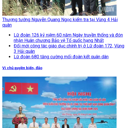
Thượng tướng Nguyễn Quang Ngọc kiểm tra tại Vùng 4 Hải
quân
Lữ đoàn 126 kỷ niệm 60 năm Ngày truyền thống và đón
nhận Huân chương Bảo vệ Tổ quốc hạng Nhất
Đổi mới công tác giáo dục chính trị ở Lữ đoàn 172, Vùng
3 Hải quân
Lữ đoàn 680 tăng cường mối đoàn kết quân dân
Vì chủ quyền biển, đảo