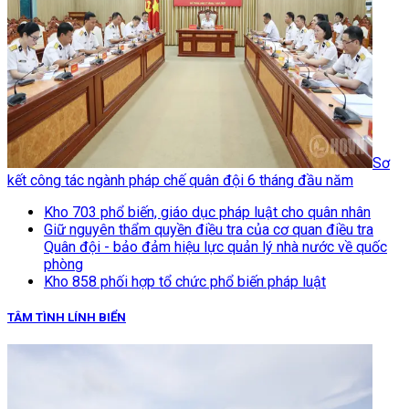
Sơ
kết công tác ngành pháp chế quân đội 6 tháng đầu năm
Kho 703 phổ biến, giáo dục pháp luật cho quân nhân
Giữ nguyên thẩm quyền điều tra của cơ quan điều tra
Quân đội - bảo đảm hiệu lực quản lý nhà nước về quốc
phòng
Kho 858 phối hợp tổ chức phổ biến pháp luật
TÂM TÌNH LÍNH BIỂN