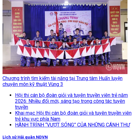
Chương trình tìm kiếm tài năng tại Trung tâm Huấn luyện
chuyên môn kỹ thuật Vùng 3
Hội thi cán bộ đoàn giỏi và tuyên truyền viên trẻ năm
2026: Nhiều đổi mới, sáng tạo trong công tác tuyên
truyền
Khai mạc Hội thi cán bộ đoàn giỏi và tuyên truyền viên
trẻ khu vực phía Nam
HÀNH TRÌNH “VƯỢT SÓNG” CỦA NHỮNG CÁNH THƯ
Lịch sử Hải quân NDVN