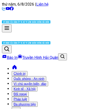
thứ năm, 6/8/2026
|
Liên hệ
Báo In
Truyền Hình Hải Quân
Chính trị
Quốc phòng - An ninh
Vì chủ quyền biển, đảo
Kinh tế - Xã hội
Đối ngoại
Pháp luật
Đa phương tiện