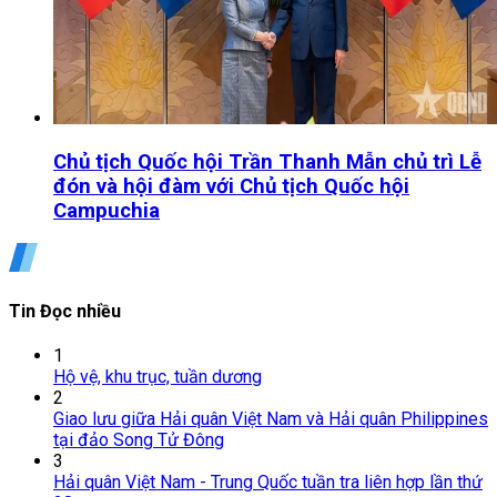
Chủ tịch Quốc hội Trần Thanh Mẫn chủ trì Lễ
đón và hội đàm với Chủ tịch Quốc hội
Campuchia
Tin Đọc nhiều
1
Hộ vệ, khu trục, tuần dương
2
Giao lưu giữa Hải quân Việt Nam và Hải quân Philippines
tại đảo Song Tử Đông
3
Hải quân Việt Nam - Trung Quốc tuần tra liên hợp lần thứ