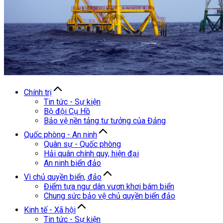
Chính trị
Tin tức - Sự kiện
Bộ đội Cụ Hồ
Bảo vệ nền tảng tư tưởng của Đảng
Quốc phòng - An ninh
Quân sự - Quốc phòng
Hải quân chính quy, hiện đại
An ninh biển đảo
Vì chủ quyền biển, đảo
Điểm tựa ngư dân vươn khơi bám biển
Chung sức bảo vệ chủ quyền biển đảo
Kinh tế - Xã hội
Tin tức - Sự kiện