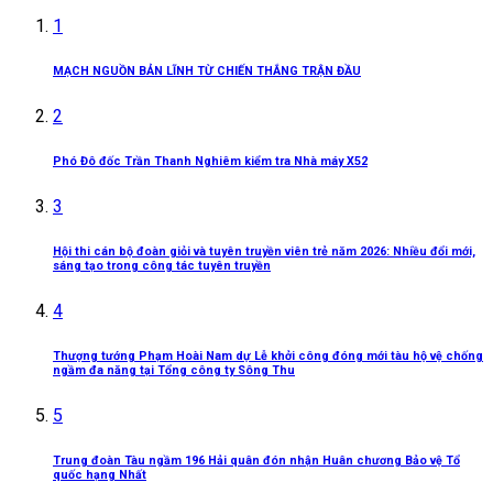
1
MẠCH NGUỒN BẢN LĨNH TỪ CHIẾN THẮNG TRẬN ĐẦU
2
Phó Đô đốc Trần Thanh Nghiêm kiểm tra Nhà máy X52
3
Hội thi cán bộ đoàn giỏi và tuyên truyền viên trẻ năm 2026: Nhiều đổi mới,
sáng tạo trong công tác tuyên truyền
4
Thượng tướng Phạm Hoài Nam dự Lễ khởi công đóng mới tàu hộ vệ chống
ngầm đa năng tại Tổng công ty Sông Thu
5
Trung đoàn Tàu ngầm 196 Hải quân đón nhận Huân chương Bảo vệ Tổ
quốc hạng Nhất