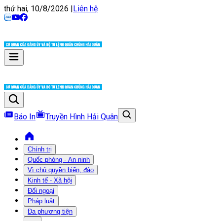
thứ hai, 10/8/2026
|
Liên hệ
Báo In
Truyền Hình Hải Quân
Chính trị
Quốc phòng - An ninh
Vì chủ quyền biển, đảo
Kinh tế - Xã hội
Đối ngoại
Pháp luật
Đa phương tiện