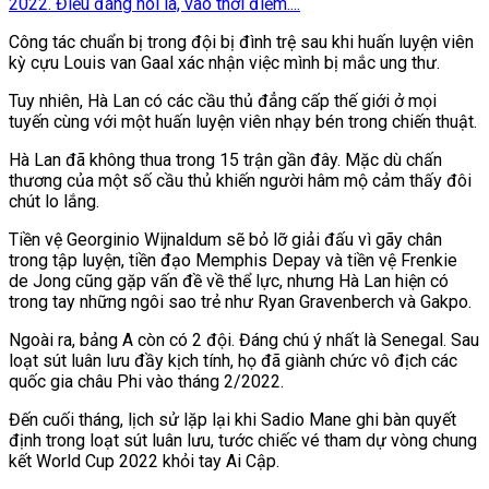
2022. Điều đáng nói là, vào thời điểm....
Công tác chuẩn bị trong đội bị đình trệ sau khi huấn luyện viên
kỳ cựu Louis van Gaal xác nhận việc mình bị mắc ung thư.
Tuy nhiên, Hà Lan có các cầu thủ đẳng cấp thế giới ở mọi
tuyến cùng với một huấn luyện viên nhạy bén trong chiến thuật.
Hà Lan đã không thua trong 15 trận gần đây. Mặc dù chấn
thương của một số cầu thủ khiến người hâm mộ cảm thấy đôi
chút lo lắng.
Tiền vệ Georginio Wijnaldum sẽ bỏ lỡ giải đấu vì gãy chân
trong tập luyện, tiền đạo Memphis Depay và tiền vệ Frenkie
de Jong cũng gặp vấn đề về thể lực, nhưng Hà Lan hiện có
trong tay những ngôi sao trẻ như Ryan Gravenberch và Gakpo.
Ngoài ra, bảng A còn có 2 đội. Đáng chú ý nhất là Senegal. Sau
loạt sút luân lưu đầy kịch tính, họ đã giành chức vô địch các
quốc gia châu Phi vào tháng 2/2022.
Đến cuối tháng, lịch sử lặp lại khi Sadio Mane ghi bàn quyết
định trong loạt sút luân lưu, tước chiếc vé tham dự vòng chung
kết World Cup 2022 khỏi tay Ai Cập.