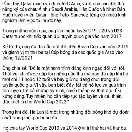
Gần đây, Qatar giành vô địch AFC Asia, vượt qua các đối thủ
nặng k‎ý của châu Á như Saudi Arabia, Hàn Quốc và Nhật Bản.
Huấn luyện viên Qatar - ông Felix Sanchez từng có nhiều kinh
nghiệm làm việc tại nước này.
Trong những năm qua, ông làm huấn luyện U19, U20 và U23
Qatar trước khi tiếp quản đội tuyển quốc gia vào năm 2017.
Kể từ đó, ông đã đã dẫn dắt đội đến Asian Cup vào năm 2019
và giành vị trí thứ ba tại Cúp bóng đá các quốc gia Arab vào
tháng 12/2021.
Ông chia sẻ: “Đó là một hành trình đáng kinh ngạc đối với tôi.
Thật vui khi được gặp lại những cầu thủ mà bạn đã gặp khi họ
mới chỉ 11 hoặc 12 tuổi và bây giờ họ đang chơi trong đội
tuyển quốc gia. Vì vậy, bạn biết đấy, tất cả nỗ lực và quá trình
tập luyện, tất cả những hy sinh, chiến thắng và thất bại đều
xứng đáng. Tuy nhiên, họ cần tiếp tục tập luyện và cải thiện,
đặc biệt là cho World Cup 2022.”
Trong khi đó, Hà Lan là một trong những đội bóng khó dự đoán
nhất trong thế giới bóng đá.
Họ chia tay World Cup 2010 và 2014 ở vị trí thứ hai và thứ ba,