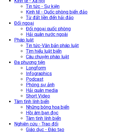
Kinh tế - Xã hội
Tin tức - Sự kiện
Kinh tế - Quốc phòng biển đảo
Từ đất liền đến hải đảo
Đối ngoại
Đối ngoại quốc phòng
Hải quân nước ngoài
Pháp luật
Tin tức-Văn bản pháp luật
Tìm hiểu luật biển
Câu chuyện pháp luật
Đa phương tiện
Longform
Infographics
Podcast
Phóng sự ảnh
Hải quân media
Short Video
Tâm tình lính biển
Những bông hoa biển
Hồi âm bạn đọc
Tâm tình lính biển
Nghiên cứu - Trao đổi
Giáo dục - Đào tạo