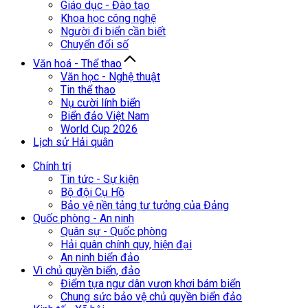
Giáo dục - Đào tạo
Khoa học công nghệ
Người đi biển cần biết
Chuyển đổi số
Văn hoá - Thể thao
Văn học - Nghệ thuật
Tin thể thao
Nụ cười lính biển
Biển đảo Việt Nam
World Cup 2026
Lịch sử Hải quân
Chính trị
Tin tức - Sự kiện
Bộ đội Cụ Hồ
Bảo vệ nền tảng tư tưởng của Đảng
Quốc phòng - An ninh
Quân sự - Quốc phòng
Hải quân chính quy, hiện đại
An ninh biển đảo
Vì chủ quyền biển, đảo
Điểm tựa ngư dân vươn khơi bám biển
Chung sức bảo vệ chủ quyền biển đảo