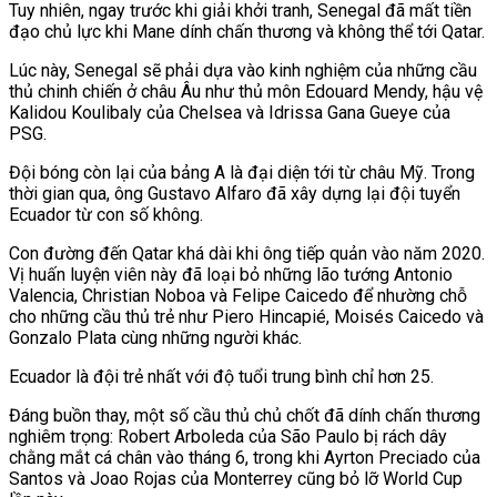
Tuy nhiên, ngay trước khi giải khởi tranh, Senegal đã mất tiền
đạo chủ lực khi Mane dính chấn thương và không thể tới Qatar.
Lúc này, Senegal sẽ phải dựa vào kinh nghiệm của những cầu
thủ chinh chiến ở châu Âu như thủ môn Edouard Mendy, hậu vệ
Kalidou Koulibaly của Chelsea và Idrissa Gana Gueye của
PSG.
Đội bóng còn lại của bảng A là đại diện tới từ châu Mỹ. Trong
thời gian qua, ông Gustavo Alfaro đã xây dựng lại đội tuyển
Ecuador từ con số không.
Con đường đến Qatar khá dài khi ông tiếp quản vào năm 2020.
Vị huấn luyện viên này đã loại bỏ những lão tướng Antonio
Valencia, Christian Noboa và Felipe Caicedo để nhường chỗ
cho những cầu thủ trẻ như Piero Hincapié, Moisés Caicedo và
Gonzalo Plata cùng những người khác.
Ecuador là đội trẻ nhất với độ tuổi trung bình chỉ hơn 25.
Đáng buồn thay, một số cầu thủ chủ chốt đã dính chấn thương
nghiêm trọng: Robert Arboleda của São Paulo bị rách dây
chằng mắt cá chân vào tháng 6, trong khi Ayrton Preciado của
Santos và Joao Rojas của Monterrey cũng bỏ lỡ World Cup