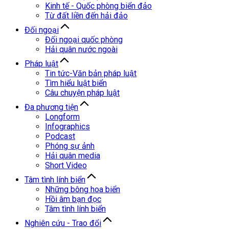
Kinh tế - Quốc phòng biển đảo
Từ đất liền đến hải đảo
Đối ngoại
Đối ngoại quốc phòng
Hải quân nước ngoài
Pháp luật
Tin tức-Văn bản pháp luật
Tìm hiểu luật biển
Câu chuyện pháp luật
Đa phương tiện
Longform
Infographics
Podcast
Phóng sự ảnh
Hải quân media
Short Video
Tâm tình lính biển
Những bông hoa biển
Hồi âm bạn đọc
Tâm tình lính biển
Nghiên cứu - Trao đổi