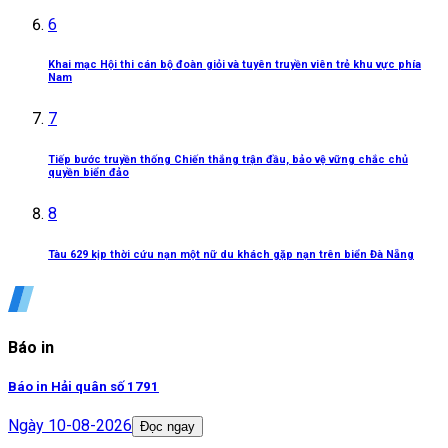
6
Khai mạc Hội thi cán bộ đoàn giỏi và tuyên truyền viên trẻ khu vực phía
Nam
7
Tiếp bước truyền thống Chiến thắng trận đầu, bảo vệ vững chắc chủ
quyền biển đảo
8
Tàu 629 kịp thời cứu nạn một nữ du khách gặp nạn trên biển Đà Nẵng
Báo in
Báo in Hải quân số 1791
Ngày
10-08-2026
Đọc ngay