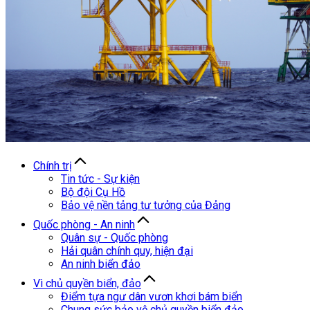
Chính trị
Tin tức - Sự kiện
Bộ đội Cụ Hồ
Bảo vệ nền tảng tư tưởng của Đảng
Quốc phòng - An ninh
Quân sự - Quốc phòng
Hải quân chính quy, hiện đại
An ninh biển đảo
Vì chủ quyền biển, đảo
Điểm tựa ngư dân vươn khơi bám biển
Chung sức bảo vệ chủ quyền biển đảo