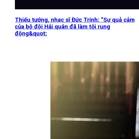
Thiếu tướng, nhạc sĩ Đức Trịnh: “Sự quả cảm
của bộ đội Hải quân đã làm tôi rung
động&quot;