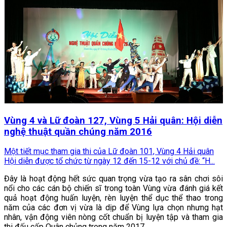
Vùng 4 và Lữ đoàn 127, Vùng 5 Hải quân: Hội diễn
nghệ thuật quần chúng năm 2016
Một tiết mục tham gia thi của Lữ đoàn 101, Vùng 4 Hải quân
Hội diễn được tổ chức từ ngày 12 đến 15-12 với chủ đề: “H...
Đây là hoạt động hết sức quan trọng vừa tạo ra sân chơi sôi
nổi cho các cán bộ chiến sĩ trong toàn Vùng vừa đánh giá kết
quả hoạt động huấn luyện, rèn luyện thể dục thể thao trong
năm của các đơn vị vừa là dịp để Vùng lựa chọn nhưng hạt
nhân, vận động viên nòng cốt chuẩn bị luyện tập và tham gia
thi đấu cấp Quân chủng trong năm 2017.