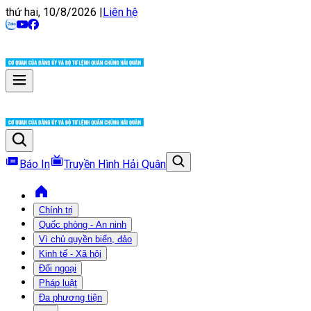
thứ hai, 10/8/2026
|
Liên hệ
Báo In
Truyền Hình Hải Quân
Chính trị
Quốc phòng - An ninh
Vì chủ quyền biển, đảo
Kinh tế - Xã hội
Đối ngoại
Pháp luật
Đa phương tiện