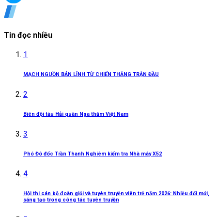
Tin đọc nhiều
1
MẠCH NGUỒN BẢN LĨNH TỪ CHIẾN THẮNG TRẬN ĐẦU
2
Biên đội tàu Hải quân Nga thăm Việt Nam
3
Phó Đô đốc Trần Thanh Nghiêm kiểm tra Nhà máy X52
4
Hội thi cán bộ đoàn giỏi và tuyên truyền viên trẻ năm 2026: Nhiều đổi mới,
sáng tạo trong công tác tuyên truyền