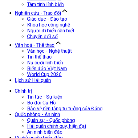
Tâm tình lính biển
Nghiên cứu - Trao đổi
Giáo dục - Đào tạo
Khoa học công nghệ
Người đi biển cần biết
Chuyển đổi số
Văn hoá - Thể thao
Văn học - Nghệ thuật
Tin thể thao
Nụ cười lính biển
Biển đảo Việt Nam
World Cup 2026
Lịch sử Hải quân
Chính trị
Tin tức - Sự kiện
Bộ đội Cụ Hồ
Bảo vệ nền tảng tư tưởng của Đảng
Quốc phòng - An ninh
Quân sự - Quốc phòng
Hải quân chính quy, hiện đại
An ninh biển đảo
Vì chủ quyền biển, đảo