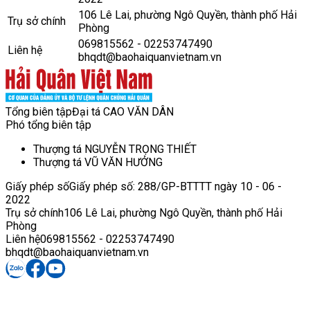
106 Lê Lai, phường Ngô Quyền, thành phố Hải
Trụ sở chính
Phòng
069815562 - 02253747490
Liên hệ
bhqdt@baohaiquanvietnam.vn
Tổng biên tập
Đại tá CAO VĂN DÂN
Phó tổng biên tập
Thượng tá NGUYỄN TRỌNG THIẾT
Thượng tá VŨ VĂN HƯỞNG
Giấy phép số
Giấy phép số: 288/GP-BTTTT ngày 10 - 06 -
2022
Trụ sở chính
106 Lê Lai, phường Ngô Quyền, thành phố Hải
Phòng
Liên hệ
069815562 - 02253747490
bhqdt@baohaiquanvietnam.vn