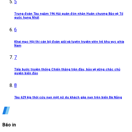
5
Trung đoàn Tàu ngầm 196 Hải quân đón nhận Huân chương Bảo vệ Tổ
quốc hạng Nhất
6
Khai mạc Hội thi cán bộ đoàn giỏi và tuyên truyền viên trẻ khu vực phía
Nam
7
Tiếp bước truyền thống Chiến thắng trận đầu, bảo vệ vững chắc chủ
quyền biển đảo
8
Tàu 629 kịp thời cứu nạn một nữ du khách gặp nạn trên biển Đà Nẵng
Báo in