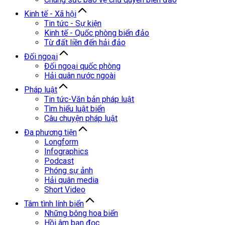
Kinh tế - Xã hội
Tin tức - Sự kiện
Kinh tế - Quốc phòng biển đảo
Từ đất liền đến hải đảo
Đối ngoại
Đối ngoại quốc phòng
Hải quân nước ngoài
Pháp luật
Tin tức-Văn bản pháp luật
Tìm hiểu luật biển
Câu chuyện pháp luật
Đa phương tiện
Longform
Infographics
Podcast
Phóng sự ảnh
Hải quân media
Short Video
Tâm tình lính biển
Những bông hoa biển
Hồi âm bạn đọc