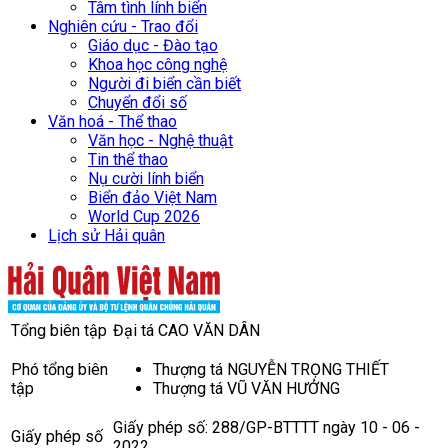
Tâm tình lính biển
Nghiên cứu - Trao đổi
Giáo dục - Đào tạo
Khoa học công nghệ
Người đi biển cần biết
Chuyển đổi số
Văn hoá - Thể thao
Văn học - Nghệ thuật
Tin thể thao
Nụ cười lính biển
Biển đảo Việt Nam
World Cup 2026
Lịch sử Hải quân
Tổng biên tập
Đại tá CAO VĂN DÂN
Phó tổng biên
Thượng tá NGUYỄN TRỌNG THIẾT
tập
Thượng tá VŨ VĂN HƯỞNG
Giấy phép số: 288/GP-BTTTT ngày 10 - 06 -
Giấy phép số
2022