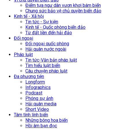
Điểm tựa ngư dân vươn khơi bám biển
Chung sức bảo vệ chủ quyền biển đảo
Kinh tế - Xã hội
Tin tức - Sự kiện
Kinh tế - Quốc phòng biển đảo
Từ đất liền đến hải đảo
Đối ngoại
Đối ngoại quốc phòng
Hải quân nước ngoài
Pháp luật
Tin tức-Văn bản pháp luật
Tìm hiểu luật biển
Câu chuyện pháp luật
Đa phương tiện
Longform
Infographics
Podcast
Phóng sự ảnh
Hải quân media
Short Video
Tâm tình lính biển
Những bông hoa biển
Hồi âm bạn đọc