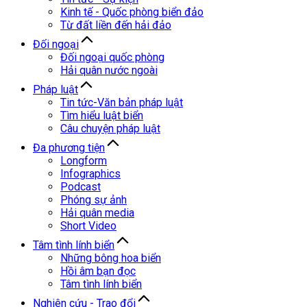
Kinh tế - Quốc phòng biển đảo
Từ đất liền đến hải đảo
Đối ngoại
Đối ngoại quốc phòng
Hải quân nước ngoài
Pháp luật
Tin tức-Văn bản pháp luật
Tìm hiểu luật biển
Câu chuyện pháp luật
Đa phương tiện
Longform
Infographics
Podcast
Phóng sự ảnh
Hải quân media
Short Video
Tâm tình lính biển
Những bông hoa biển
Hồi âm bạn đọc
Tâm tình lính biển
Nghiên cứu - Trao đổi