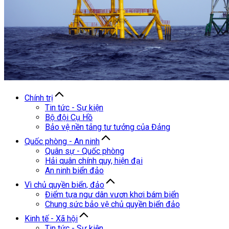
Chính trị
Tin tức - Sự kiện
Bộ đội Cụ Hồ
Bảo vệ nền tảng tư tưởng của Đảng
Quốc phòng - An ninh
Quân sự - Quốc phòng
Hải quân chính quy, hiện đại
An ninh biển đảo
Vì chủ quyền biển, đảo
Điểm tựa ngư dân vươn khơi bám biển
Chung sức bảo vệ chủ quyền biển đảo
Kinh tế - Xã hội
Tin tức - Sự kiện