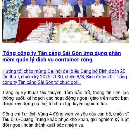
Tổng công ty Tân cảng Sài Gòn ứng dụng phần
mềm quản lý dịch vụ container rỗng
Hướng tới chào mừng Đại hội đại biểu Đảng bộ Binh đoàn 20
lần thứ I, nhiệm kỳ 2025-2030, chiều 8/8, Binh đoàn 20 - Tổng
công ty Tân cảng Sài Gòn tổ chức goli...
Trang bị kỹ thuật tàu thuyền đảm bảo tốt, thông tin liên lạc
thông suốt; kế hoạch các hoạt động ngoại giao trên nước bạn
được xây dựng cụ thể, tổ chức tập luyện nghiêm túc…
Đồng chí Tư lệnh Vùng 4 động viên và yêu cầu cán bộ, chiến sĩ
Tàu 016-Quang Trung khắc phục khó khăn, giữ nghiêm kỷ luật
đối ngoại, hoàn thành xuất sắc nhiệm vụ.