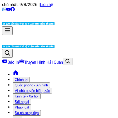
chủ nhật, 9/8/2026
|
Liên hệ
Báo In
Truyền Hình Hải Quân
Chính trị
Quốc phòng - An ninh
Vì chủ quyền biển, đảo
Kinh tế - Xã hội
Đối ngoại
Pháp luật
Đa phương tiện