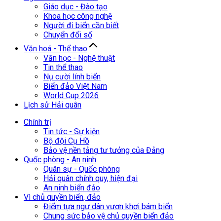
Giáo dục - Đào tạo
Khoa học công nghệ
Người đi biển cần biết
Chuyển đổi số
Văn hoá - Thể thao
Văn học - Nghệ thuật
Tin thể thao
Nụ cười lính biển
Biển đảo Việt Nam
World Cup 2026
Lịch sử Hải quân
Chính trị
Tin tức - Sự kiện
Bộ đội Cụ Hồ
Bảo vệ nền tảng tư tưởng của Đảng
Quốc phòng - An ninh
Quân sự - Quốc phòng
Hải quân chính quy, hiện đại
An ninh biển đảo
Vì chủ quyền biển, đảo
Điểm tựa ngư dân vươn khơi bám biển
Chung sức bảo vệ chủ quyền biển đảo