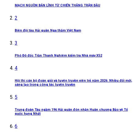
MẠCH NGUỒN BẢN LĨNH TỪ CHIẾN THẮNG TRẬN ĐẦU
2
Biên đội tàu Hải quân Nga thăm Việt Nam
3
Phó Đô đốc Trần Thanh Nghiêm kiểm tra Nhà máy X52
4
Hội thi cán bộ đoàn giỏi và tuyên truyền viên trẻ năm 2026: Nhiều đổi mới,
sáng tạo trong công tác tuyên truyền
5
Trung đoàn Tàu ngầm 196 Hải quân đón nhận Huân chương Bảo vệ Tổ
quốc hạng Nhất
6