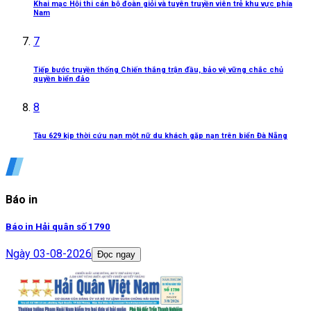
Khai mạc Hội thi cán bộ đoàn giỏi và tuyên truyền viên trẻ khu vực phía
Nam
7
Tiếp bước truyền thống Chiến thắng trận đầu, bảo vệ vững chắc chủ
quyền biển đảo
8
Tàu 629 kịp thời cứu nạn một nữ du khách gặp nạn trên biển Đà Nẵng
Báo in
Báo in Hải quân số 1790
Ngày
03-08-2026
Đọc ngay