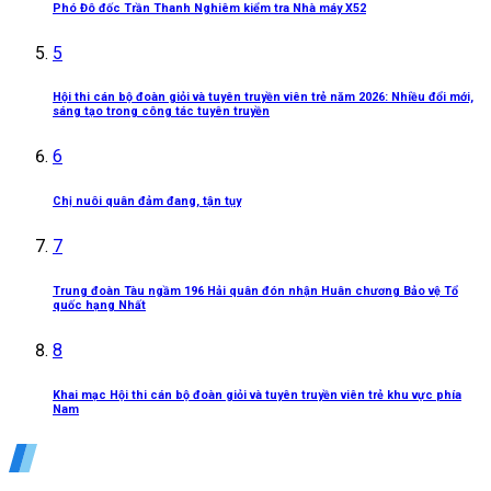
Phó Đô đốc Trần Thanh Nghiêm kiểm tra Nhà máy X52
5
Hội thi cán bộ đoàn giỏi và tuyên truyền viên trẻ năm 2026: Nhiều đổi mới,
sáng tạo trong công tác tuyên truyền
6
Chị nuôi quân đảm đang, tận tụy
7
Trung đoàn Tàu ngầm 196 Hải quân đón nhận Huân chương Bảo vệ Tổ
quốc hạng Nhất
8
Khai mạc Hội thi cán bộ đoàn giỏi và tuyên truyền viên trẻ khu vực phía
Nam