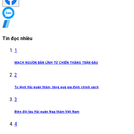
Tin đọc nhiều
1
MẠCH NGUỒN BẢN LĨNH TỪ CHIẾN THẮNG TRẬN ĐẦU
2
Tư lệnh Hải quân thăm, tặng quà gia đình chính sách
3
Biên đội tàu Hải quân Nga thăm Việt Nam
4