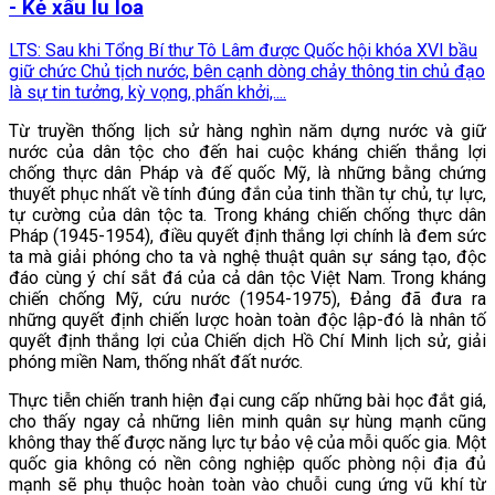
- Kẻ xấu lu loa
LTS: Sau khi Tổng Bí thư Tô Lâm được Quốc hội khóa XVI bầu
giữ chức Chủ tịch nước, bên cạnh dòng chảy thông tin chủ đạo
là sự tin tưởng, kỳ vọng, phấn khởi,....
Từ truyền thống lịch sử hàng nghìn năm dựng nước và giữ
nước của dân tộc cho đến hai cuộc kháng chiến thắng lợi
chống thực dân Pháp và đế quốc Mỹ, là những bằng chứng
thuyết phục nhất về tính đúng đắn của tinh thần tự chủ, tự lực,
tự cường của dân tộc ta. Trong kháng chiến chống thực dân
Pháp (1945-1954), điều quyết định thắng lợi chính là đem sức
ta mà giải phóng cho ta và nghệ thuật quân sự sáng tạo, độc
đáo cùng ý chí sắt đá của cả dân tộc Việt Nam. Trong kháng
chiến chống Mỹ, cứu nước (1954-1975), Đảng đã đưa ra
những quyết định chiến lược hoàn toàn độc lập-đó là nhân tố
quyết định thắng lợi của Chiến dịch Hồ Chí Minh lịch sử, giải
phóng miền Nam, thống nhất đất nước.
Thực tiễn chiến tranh hiện đại cung cấp những bài học đắt giá,
cho thấy ngay cả những liên minh quân sự hùng mạnh cũng
không thay thế được năng lực tự bảo vệ của mỗi quốc gia. Một
quốc gia không có nền công nghiệp quốc phòng nội địa đủ
mạnh sẽ phụ thuộc hoàn toàn vào chuỗi cung ứng vũ khí từ