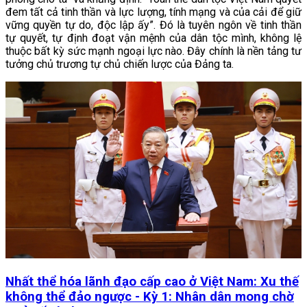
đem tất cả tinh thần và lực lượng, tính mạng và của cải để giữ
vững quyền tự do, độc lập ấy”. Đó là tuyên ngôn về tinh thần
tự quyết, tự định đoạt vận mệnh của dân tộc mình, không lệ
thuộc bất kỳ sức mạnh ngoại lực nào. Đây chính là nền tảng tư
tưởng chủ trương tự chủ chiến lược của Đảng ta.
Nhất thể hóa lãnh đạo cấp cao ở Việt Nam: Xu thế
không thể đảo ngược - Kỳ 1: Nhân dân mong chờ