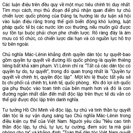
Các luận điệu trên đều quy về một mục tiêu chính trị duy nhất:
Tìm mọi cách, mọi thủ đoạn để phủ nhận quan điểm tự chủ
chiến lược quốc phòng của Đảng ta; hướng lái dư luận xã hội
vào luận điệu rằng trong thế giới biến động khó lường, luật
pháp quốc tế bị các nước lớn coi thường, nếu muốn giữ được
sự tồn tại buộc phải chọn phe chiến lược. Rõ ràng đây là âm
mưu có tổ chức, có chiến lược dài hạn và có nguồn lực hỗ trợ
từ bên ngoài.
Chủ nghĩa Mác-Lênin khẳng định quyền dân tộc tự quyết-bao
gồm quyền tự quyết về đường lối quốc phòng-là quyền thiêng
liêng bất khả xâm phạm. V.I.Lênin chỉ ra: “Tất cả các dân tộc có
quyền tự do, tự quyết”, trong đó quan trọng nhất là: “Quyền tự
quyết về chính trị, quyền độc lập”. Một khi lệ thuộc tất yếu sẽ
bị chi phối cả chính trị, kinh tế, quốc phòng... Khi đó lợi ích quốc
gia phụ thuộc vào toan tính của bên mạnh hơn và đó là con
đường ngắn nhất dẫn đến mất độc lập trên thực tế dù vẫn có
thể giữ được độc lập trên danh nghĩa.
Tư tưởng Hồ Chí Minh về độc lập, tự chủ và tinh thần tự quyết
dân tộc là sự vận dụng sáng tạo Chủ nghĩa Mác-Lênin trong
điều kiện cụ thể của Việt Nam. Người yêu cầu “Nêu cao tinh
thần độc lập, tự chủ, tự lực, tự cường, đem sức ta mà giải
phóng cho ta” và khẳng định: “Toàn thể dân tộc Việt Nam quyết