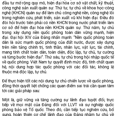
đầu tư mở rộng quy mô, hiện đại hóa cơ sở vật chất, kỹ thuật,
công nghệ sản xuất quân sự. Thứ tư, tự chủ về khoa học-công
nghệ (KHCN) quân sự để làm chủ công nghệ nền, công nghệ lõi
trong nghiên cứu, phát triển, sản xuất vũ khí hiện đại. Điều đó
đòi hỏi trước tiên phải có nền KHCN trong nước phát triển làm
cơ sở để hiện đại hóa nền KHCN quân sự. Thứ năm, tự chủ
trong xây dựng nền quốc phòng toàn dân vững mạnh, hiện
đại. Đại hội XIV của Đảng nhấn mạnh: “Nền quốc phòng toàn
dân là sức mạnh quốc phòng của đất nước, được xây dựng
trên nền tảng chính trị, tinh thần, nhân lực, vật lực, tài chính,
mang tính chất toàn dân, toàn diện, độc lập, tự chủ, tự cường
và từng bước hiện đại”. Thứ sáu, tự chủ trong hội nhập quốc tế
về quốc phòng. Việt Nam tự quyết định mức độ, tính chất quan
hệ, nội dung hợp tác quốc phòng với các đối tác, không lệ
thuộc mà độc lập, tự chủ.
Để thực hiện tốt các nội dung tự chủ chiến lược về quốc phòng,
đồng thời quyết liệt chống các quan điểm sai trái cần quan tâm
tới các giải pháp sau:
Một là, giữ vững và tăng cường sự lãnh đạo tuyệt đối, trực
tiếp về mọi mặt của Đảng đối với LLVT và sự nghiệp quốc
phòng bảo vệ Tổ quốc. Theo đó, cần tiếp tục nghiên cứu, bổ
sung, hoàn thiện cơ chế lãnh đạo của Đảng nhằm tự chủ về