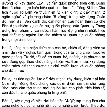
đường lối xây dựng LLVT và nền quốc phòng toàn dân. Đồng
thời tổ chức thực hiện hiệu quả chỉ đạo của Tổng Bí thư, Chủ
tịch nước Tô Lâm về thực hiện “2 kiên định; 2 đẩy mạnh; 2
ngăn ngừa” và phương châm “5 vững” trong xây dựng Quân
đội hiện đại. Bên cạnh đó, cần nghiên cứu hoàn thiện cơ chế
lãnh đạo nhiệm vụ quân sự, quốc phòng của Quân ủy Trung
ương trên phạm vi cả nước nhằm huy động nhanh nhất, hiệu
quả nhất mọi nguồn lực cho nhiệm vụ quân sự, quốc phòng
trong mọi tình huống.
Hai là, nâng cao nhận thức cho cán bộ, chiến sĩ, đảng viên và
nhân dân về ý nghĩa, tầm quan trọng của tự chủ chiến lược về
quốc phòng. Từ đó, tất cả cơ quan, bộ, ngành, địa phương ra
sức đóng góp theo chức năng, nhiệm vụ, tham mưu, xây dựng
chính sách để tăng cường tự chủ chiến lược về quốc phòng
cho đất nước.
Ba là, ưu tiên nguồn lực để đẩy mạnh xây dựng, hiện đại hóa
Quân đội. Đồng thời, chống các quan điểm sai trái cho rằng
“thời bình cần tập trung mọi nguồn lực cho phát triển kinh tế,
còn đầu tư cho quốc phòng là lãng phí”.
Bốn là, xây dựng và hiện đại hóa nền CNQP, tập trung làm chủ
công nghệ lõi, công nghệ nền, công nghệ chiến lược. Theo đó,