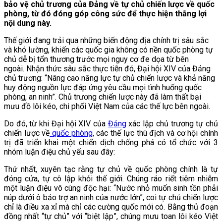
bảo vệ chủ trương của Đảng về tự chủ chiến lược về quốc
phòng, từ đó đóng góp công sức để thực hiện thắng lợi
nội dung này.
Thế giới đang trải qua những biến động địa chính trị sâu sắc
và khó lường, khiến các quốc gia không có nền quốc phòng tự
chủ dễ bị tổn thương trước mọi nguy cơ đe dọa từ bên
ngoài. Nhận thức sâu sắc thực tiễn đó, Đại hội XIV của Đảng
chủ trương: “Nâng cao năng lực tự chủ chiến lược và khả năng
huy động nguồn lực đáp ứng yêu cầu mọi tình huống quốc
phòng, an ninh”. Chủ trương chiến lược này đã làm thất bại
mưu đồ lôi kéo, chi phối Việt Nam của các thế lực bên ngoài.
Do đó, từ khi Đại hội XIV của
Đảng
xác lập chủ trương tự chủ
chiến lược về
quốc phòng
, các thế lực thù địch và cơ hội chính
trị đã triển khai một chiến dịch chống phá có tổ chức với 3
nhóm luận điệu chủ yếu sau đây:
Thứ nhất, xuyên tạc rằng tự chủ về quốc phòng chính là tự
đóng cửa, tự cô lập khỏi thế giới. Chúng ráo riết tiêm nhiễm
một luận điệu vô cùng độc hại: “Nước nhỏ muốn sinh tồn phải
núp dưới ô bảo trợ an ninh của nước lớn”, coi tự chủ chiến lược
chỉ là điều xa xỉ mà chỉ các cường quốc mới có. Bằng thủ đoạn
đồng nhất “tự chủ” với “biệt lập”, chúng mưu toan lôi kéo Việt