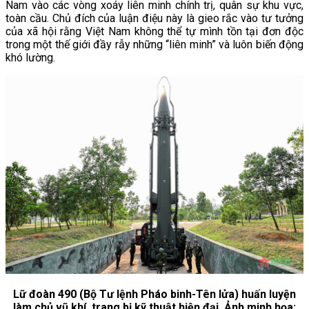
Nam vào các vòng xoáy liên minh chính trị, quân sự khu vực,
toàn cầu. Chủ đích của luận điệu này là gieo rắc vào tư tưởng
của xã hội rằng Việt Nam không thể tự mình tồn tại đơn độc
trong một thế giới đầy rẫy những “liên minh” và luôn biến động
khó lường.
Lữ đoàn 490 (Bộ Tư lệnh Pháo binh-Tên lửa) huấn luyện
làm chủ vũ khí, trang bị kỹ thuật hiện đại. Ảnh minh họa: