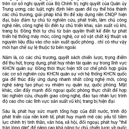
trên cơ sở nghị quyết của Bộ Chính trị; nghị quyết của Quân ủy
Trung ương; các luật; nghị định liên quan để cụ thể hóa thành
các chủ trương, giải pháp khả thi để xây dựng nền CNQP hiện
đại, bảo đảm tự chủ từ nghiên cứu, phát triển, làm chủ công
nghệ nền, công nghệ lõi đến tự chủ triển khai, sản xuất vũ khí,
trang bị. Đồng thời tự chủ từ bản quyền thiết kế đến tự phát
triển hệ thống máy móc, công nghệ, cơ sở vật chất kỹ thuật và
nguyên liệu đầu vào cho sản xuất quốc phòng... chỉ có như vậy
mới hạn chế sự lệ thuộc từ bên ngoài.
Năm là, có các chủ trương, quyết sách chiến lược, trọng điểm
để thu hút, trọng dụng, phát huy nhân tài quân sự trong lĩnh vực
KHCN quân sự. Đồng thời thực hiện tốt cơ chế phối hợp giữa
các cơ sở nghiên cứu KHCN quân sự với hệ thống KHCN quốc
gia để thúc đẩy ứng dụng nhanh nhất công nghệ mới, công
nghệ sáng tạo phục vụ nhiệm vụ quân sự, quốc phòng. Mặt
khác, cần đẩy mạnh đối ngoại quốc phòng thực chất để hợp
tác nghiên cứu; chuyển giao công nghệ, đào tạo nhân lực trình
độ cao cho các lĩnh vực sản xuất vũ khí, trang bị hiện đại.
Sáu là, phát huy sức mạnh tổng hợp của đất nước, trình độ
phát triển của nền kinh tế; phát huy mạnh mẽ các yếu tố tiềm
lực chính trị tinh thần, văn hóa, xã hội, đối ngoại; phát huy "thế
trận lòng dân" để nâng cao khả năng tự chủ chiến lược về quốc