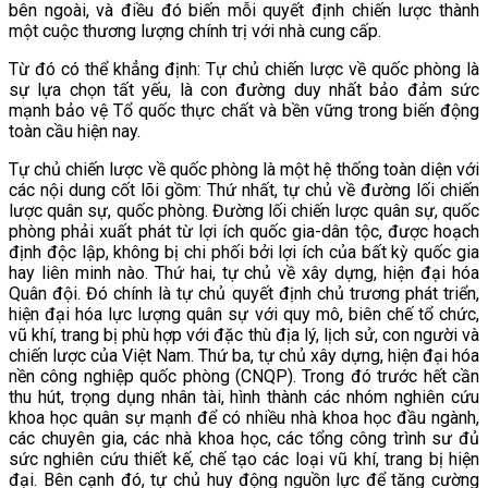
bên ngoài, và điều đó biến mỗi quyết định chiến lược thành
một cuộc thương lượng chính trị với nhà cung cấp.
Từ đó có thể khẳng định: Tự chủ chiến lược về quốc phòng là
sự lựa chọn tất yếu, là con đường duy nhất bảo đảm sức
mạnh bảo vệ Tổ quốc thực chất và bền vững trong biến động
toàn cầu hiện nay.
Tự chủ chiến lược về quốc phòng là một hệ thống toàn diện với
các nội dung cốt lõi gồm: Thứ nhất, tự chủ về đường lối chiến
lược quân sự, quốc phòng. Đường lối chiến lược quân sự, quốc
phòng phải xuất phát từ lợi ích quốc gia-dân tộc, được hoạch
định độc lập, không bị chi phối bởi lợi ích của bất kỳ quốc gia
hay liên minh nào. Thứ hai, tự chủ về xây dựng, hiện đại hóa
Quân đội. Đó chính là tự chủ quyết định chủ trương phát triển,
hiện đại hóa lực lượng quân sự với quy mô, biên chế tổ chức,
vũ khí, trang bị phù hợp với đặc thù địa lý, lịch sử, con người và
chiến lược của Việt Nam. Thứ ba, tự chủ xây dựng, hiện đại hóa
nền công nghiệp quốc phòng (CNQP). Trong đó trước hết cần
thu hút, trọng dụng nhân tài, hình thành các nhóm nghiên cứu
khoa học quân sự mạnh để có nhiều nhà khoa học đầu ngành,
các chuyên gia, các nhà khoa học, các tổng công trình sư đủ
sức nghiên cứu thiết kế, chế tạo các loại vũ khí, trang bị hiện
đại. Bên cạnh đó, tự chủ huy động nguồn lực để tăng cường