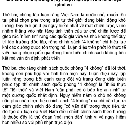
qdnd.vn
Thứ hai, chúng lập luận rằng Việt Nam là nước nhỏ, muốn tồn
tại phải chọn phe trong trật tự thế giới đang biến động khó
lường. Đây là luận điệu nguy hiểm nhất về mặt chiến lược, vì nó
nhắm thẳng vào nền tảng tinh thần của tự chủ chiến lược để
gieo rắc “niềm tin” rằng các quốc gia vừa và nhỏ không thể duy
trì lập trường độc lập, rằng chính sách “4 không” chỉ hiệu lực
khi các cường quốc tôn trọng nó. Luận điệu trên phớt lờ thực tế
việc hàng chục quốc gia đang thực hiện chính sách không liên
kết mà vẫn ổn định, phát triển.
Thứ ba, cho rằng chính sách quốc phòng “4 không” đã lỗi thời,
không còn phù hợp với tình hình hiện nay. Luận điệu này lập
luận rằng trong bối cảnh xung đột vũ trang đang diễn biến
phức tạp thì chính sách quốc phòng "4 không" là “thiếu thực
tế”, “lỗi thời” và Việt Nam “cần phải có ô bảo trợ an ninh” từ
một cường quốc nhất định. Nguy hiểm nằm ở chỗ nó không
cần phủ nhận trực tiếp chính sách “4 không” mà chỉ cần tạo ra
cảm giác chính sách đó đang “có vấn đề” trong thực tiễn, từ
đó tạo dư luận ép Việt Nam điều chỉnh chính sách theo hướng
lệ thuộc-đây là thủ đoạn “mài mòn dần” tinh vi và nguy hiểm
hơn nhiều so với phủ nhận trực diện.