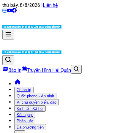
thứ bảy, 8/8/2026
|
Liên hệ
Báo In
Truyền Hình Hải Quân
Chính trị
Quốc phòng - An ninh
Vì chủ quyền biển, đảo
Kinh tế - Xã hội
Đối ngoại
Pháp luật
Đa phương tiện