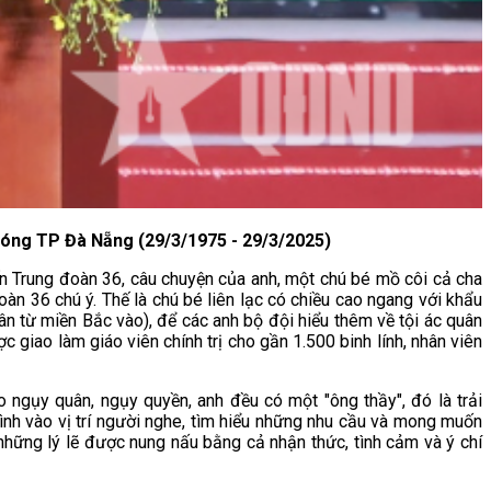
phóng TP Đà Nẵng (29/3/1975 - 29/3/2025)
 Trung đoàn 36, câu chuyện của anh, một chú bé mồ côi cả cha
àn 36 chú ý. Thế là chú bé liên lạc có chiều cao ngang với khẩu
 từ miền Bắc vào), để các anh bộ đội hiểu thêm về tội ác quân
 giao làm giáo viên chính trị cho gần 1.500 binh lính, nhân viên
 ngụy quân, ngụy quyền, anh đều có một "ông thầy", đó là trải
mình vào vị trí người nghe, tìm hiểu những nhu cầu và mong muốn
những lý lẽ được nung nấu bằng cả nhận thức, tình cảm và ý chí