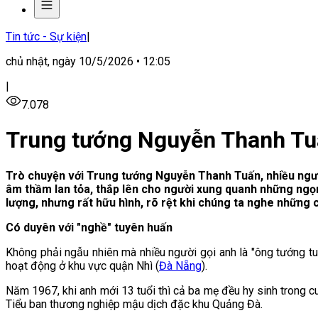
Tin tức - Sự kiện
|
chủ nhật, ngày 10/5/2026 • 12:05
|
7.078
Trung tướng Nguyễn Thanh Tuấn
Trò chuyện với Trung tướng Nguyễn Thanh Tuấn, nhiều người
âm thầm lan tỏa, thắp lên cho người xung quanh những ngọn
lượng, nhưng rất hữu hình, rõ rệt khi chúng ta nghe những 
Có duyên với "nghề" tuyên huấn
Không phải ngẫu nhiên mà nhiều người gọi anh là "ông tướng t
hoạt động ở khu vực quận Nhì (
Đà Nẵng
).
Năm 1967, khi anh mới 13 tuổi thì cả ba mẹ đều hy sinh trong c
Tiểu ban thương nghiệp mậu dịch đặc khu Quảng Đà.