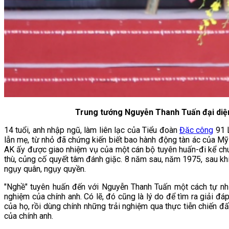
Trung tướng Nguyễn Thanh Tuấn đại diện 
14 tuổi, anh nhập ngũ, làm liên lạc của Tiểu đoàn
Đặc công
91 L
lẫn mẹ, từ nhỏ đã chứng kiến biết bao hành động tàn ác của Mỹ-
AK ấy được giao nhiệm vụ của một cán bộ tuyên huấn-đi kể chu
thù, củng cố quyết tâm đánh giặc. 8 năm sau, năm 1975, sau khi 
ngụy quân, ngụy quyền.
"Nghề" tuyên huấn đến với Nguyễn Thanh Tuấn một cách tự nhiê
nghiệm của chính anh. Có lẽ, đó cũng là lý do để tìm ra giải đ
của họ, rồi dùng chính những trải nghiệm qua thực tiễn chiến 
của chính anh.