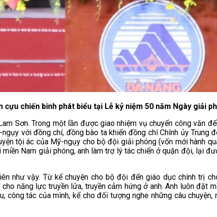
cựu chiến binh phát biểu tại Lễ kỷ niệm 50 năm Ngày giải 
am Sơn. Trong một lần được giao nhiệm vụ chuyển công văn đến
ngụy với đồng chí, đồng bào ta khiến đồng chí Chính ủy Trung đo
yện tội ác của Mỹ-ngụy cho bộ đội giải phóng (vốn mới hành quân
miền Nam giải phóng, anh làm trợ lý tác chiến ở quận đội, lại được
n như vậy. Từ kể chuyện cho bộ đội đến giáo dục chính trị cho
áp cho năng lực truyền lửa, truyền cảm hứng ở anh. Anh luôn đặt 
đấu, công tác của mình, kể cho đối tượng nghe những câu chuyện, 