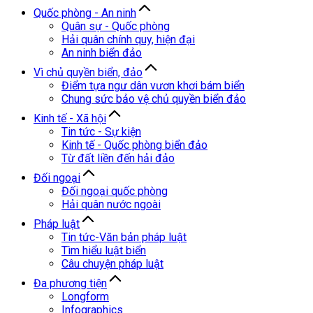
Quốc phòng - An ninh
Quân sự - Quốc phòng
Hải quân chính quy, hiện đại
An ninh biển đảo
Vì chủ quyền biển, đảo
Điểm tựa ngư dân vươn khơi bám biển
Chung sức bảo vệ chủ quyền biển đảo
Kinh tế - Xã hội
Tin tức - Sự kiện
Kinh tế - Quốc phòng biển đảo
Từ đất liền đến hải đảo
Đối ngoại
Đối ngoại quốc phòng
Hải quân nước ngoài
Pháp luật
Tin tức-Văn bản pháp luật
Tìm hiểu luật biển
Câu chuyện pháp luật
Đa phương tiện
Longform
Infographics