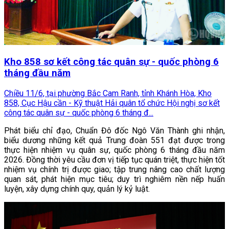
Kho 858 sơ kết công tác quân sự - quốc phòng 6
tháng đầu năm
Chiều 11/6, tại phường Bắc Cam Ranh, tỉnh Khánh Hòa, Kho
858, Cục Hậu cần - Kỹ thuật Hải quân tổ chức Hội nghị sơ kết
công tác quân sự - quốc phòng 6 tháng đ...
Phát biểu chỉ đạo, Chuẩn Đô đốc Ngô Văn Thành ghi nhận,
biểu dương những kết quả Trung đoàn 551 đạt được trong
thực hiện nhiệm vụ quân sự, quốc phòng 6 tháng đầu năm
2026. Đồng thời yêu cầu đơn vị tiếp tục quán triệt, thực hiện tốt
nhiệm vụ chính trị được giao; tập trung nâng cao chất lượng
quan sát, phát hiện mục tiêu; duy trì nghiêm nền nếp huấn
luyện, xây dựng chính quy, quản lý kỷ luật.