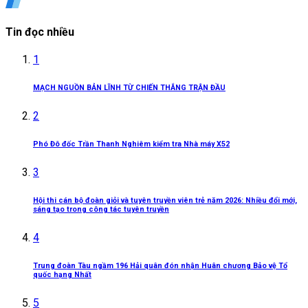
Tin đọc nhiều
1
MẠCH NGUỒN BẢN LĨNH TỪ CHIẾN THẮNG TRẬN ĐẦU
2
Phó Đô đốc Trần Thanh Nghiêm kiểm tra Nhà máy X52
3
Hội thi cán bộ đoàn giỏi và tuyên truyền viên trẻ năm 2026: Nhiều đổi mới,
sáng tạo trong công tác tuyên truyền
4
Trung đoàn Tàu ngầm 196 Hải quân đón nhận Huân chương Bảo vệ Tổ
quốc hạng Nhất
5