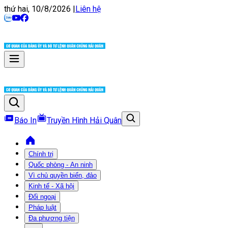
thứ hai, 10/8/2026
|
Liên hệ
Báo In
Truyền Hình Hải Quân
Chính trị
Quốc phòng - An ninh
Vì chủ quyền biển, đảo
Kinh tế - Xã hội
Đối ngoại
Pháp luật
Đa phương tiện