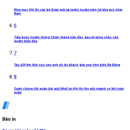
Khai mạc Hội thi cán bộ đoàn giỏi và tuyên truyền viên trẻ khu vực phía
Nam
6
Tiếp bước truyền thống Chiến thắng trận đầu, bảo vệ vững chắc chủ
quyền biển đảo
7
Tàu 629 kịp thời cứu nạn một nữ du khách gặp nạn trên biển Đà Nẵng
8
Quân chủng Hải quân đạt giải Nhất tại Hội thi thợ giỏi ngành cơ khí toàn
quân
Báo in