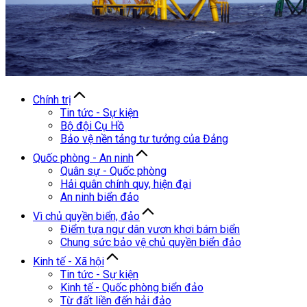
Chính trị
Tin tức - Sự kiện
Bộ đội Cụ Hồ
Bảo vệ nền tảng tư tưởng của Đảng
Quốc phòng - An ninh
Quân sự - Quốc phòng
Hải quân chính quy, hiện đại
An ninh biển đảo
Vì chủ quyền biển, đảo
Điểm tựa ngư dân vươn khơi bám biển
Chung sức bảo vệ chủ quyền biển đảo
Kinh tế - Xã hội
Tin tức - Sự kiện
Kinh tế - Quốc phòng biển đảo
Từ đất liền đến hải đảo