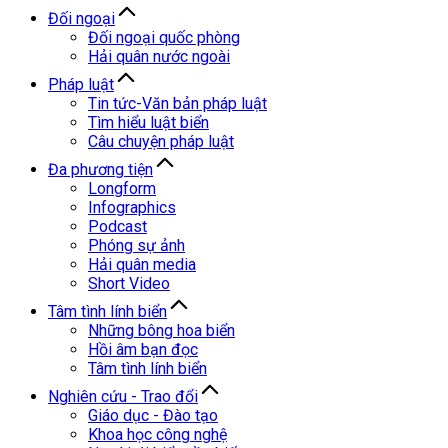
Đối ngoại
Đối ngoại quốc phòng
Hải quân nước ngoài
Pháp luật
Tin tức-Văn bản pháp luật
Tìm hiểu luật biển
Câu chuyện pháp luật
Đa phương tiện
Longform
Infographics
Podcast
Phóng sự ảnh
Hải quân media
Short Video
Tâm tình lính biển
Những bông hoa biển
Hồi âm bạn đọc
Tâm tình lính biển
Nghiên cứu - Trao đổi
Giáo dục - Đào tạo
Khoa học công nghệ