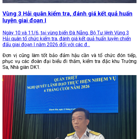
Vùng 3 Hải quân kiểm tra, đánh giá kết quả huấn
luyện giai đoạn I
Ngày 10 và 11/6, tại vùng biển Đà Nẵng, Bộ Tư lệnh Vùng 3
Hải quân tổ chức kiểm tra, đánh giá kết quả huấn luyện chiến
đấu giai đoạn I năm 2026 đối với các đ...
Đơn vị cũng làm tốt bảo đảm hậu cần và tổ chức đón tiếp,
phục vụ các đoàn đại biểu đi thăm, kiểm tra đặc khu Trường
Sa, Nhà giàn DK1.