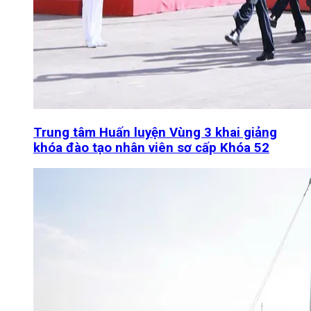
Trung tâm Huấn luyện Vùng 3 khai giảng
khóa đào tạo nhân viên sơ cấp Khóa 52