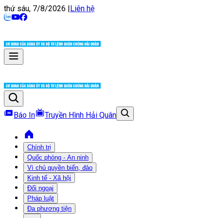
thứ sáu, 7/8/2026
|
Liên hệ
Báo In
Truyền Hình Hải Quân
Chính trị
Quốc phòng - An ninh
Vì chủ quyền biển, đảo
Kinh tế - Xã hội
Đối ngoại
Pháp luật
Đa phương tiện