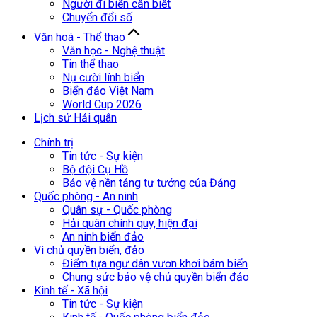
Người đi biển cần biết
Chuyển đổi số
Văn hoá - Thể thao
Văn học - Nghệ thuật
Tin thể thao
Nụ cười lính biển
Biển đảo Việt Nam
World Cup 2026
Lịch sử Hải quân
Chính trị
Tin tức - Sự kiện
Bộ đội Cụ Hồ
Bảo vệ nền tảng tư tưởng của Đảng
Quốc phòng - An ninh
Quân sự - Quốc phòng
Hải quân chính quy, hiện đại
An ninh biển đảo
Vì chủ quyền biển, đảo
Điểm tựa ngư dân vươn khơi bám biển
Chung sức bảo vệ chủ quyền biển đảo
Kinh tế - Xã hội
Tin tức - Sự kiện