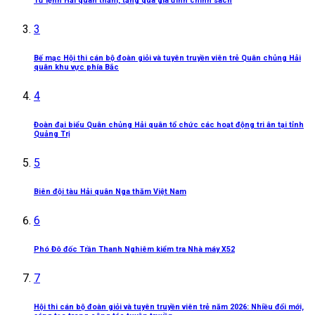
Tư lệnh Hải quân thăm, tặng quà gia đình chính sách
3
Bế mạc Hội thi cán bộ đoàn giỏi và tuyên truyền viên trẻ Quân chủng Hải
quân khu vực phía Bắc
4
Đoàn đại biểu Quân chủng Hải quân tổ chức các hoạt động tri ân tại tỉnh
Quảng Trị
5
Biên đội tàu Hải quân Nga thăm Việt Nam
6
Phó Đô đốc Trần Thanh Nghiêm kiểm tra Nhà máy X52
7
Hội thi cán bộ đoàn giỏi và tuyên truyền viên trẻ năm 2026: Nhiều đổi mới,