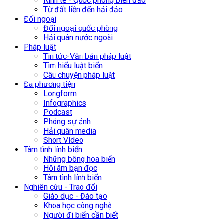
Kinh tế - Quốc phòng biển đảo
Từ đất liền đến hải đảo
Đối ngoại
Đối ngoại quốc phòng
Hải quân nước ngoài
Pháp luật
Tin tức-Văn bản pháp luật
Tìm hiểu luật biển
Câu chuyện pháp luật
Đa phương tiện
Longform
Infographics
Podcast
Phóng sự ảnh
Hải quân media
Short Video
Tâm tình lính biển
Những bông hoa biển
Hồi âm bạn đọc
Tâm tình lính biển
Nghiên cứu - Trao đổi
Giáo dục - Đào tạo
Khoa học công nghệ
Người đi biển cần biết