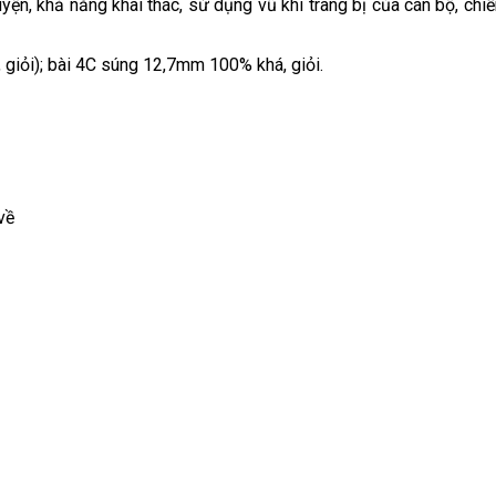
ện, khả năng khai thác, sử dụng vũ khí trang bị của cán bộ, chi
 giỏi); bài 4C súng 12,7mm 100% khá, giỏi.
về