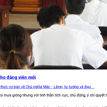
 cho đảng viên mới
 thức cơ bản về Chủ nghĩa Mác - Lênin, tư tưởng và đạo ...
có mưa giông nhưng với tinh thần tích cực, chủ động, ý chí quyết 