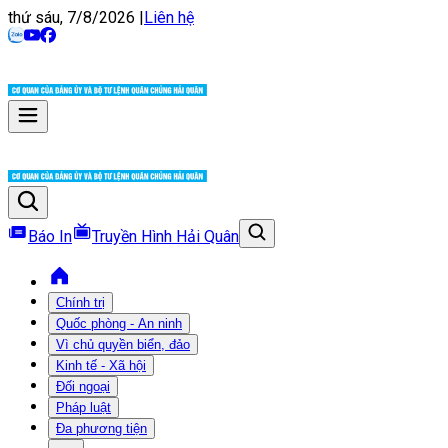
thứ sáu, 7/8/2026
|
Liên hệ
Báo In
Truyền Hình Hải Quân
Chính trị
Quốc phòng - An ninh
Vì chủ quyền biển, đảo
Kinh tế - Xã hội
Đối ngoại
Pháp luật
Đa phương tiện