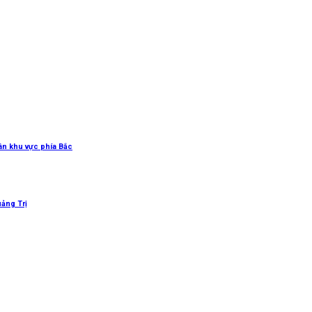
uân khu vực phía Bắc
uảng Trị