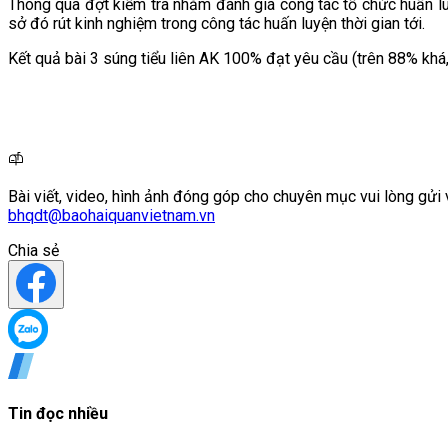
Thông qua đợt kiểm tra nhằm đánh giá công tác tổ chức huấn luy
sở đó rút kinh nghiệm trong công tác huấn luyện thời gian tới.
Kết quả bài 3 súng tiểu liên AK 100% đạt yêu cầu (trên 88% khá,
Bài viết, video, hình ảnh đóng góp cho chuyên mục vui lòng gửi 
bhqdt@baohaiquanvietnam.vn
Chia sẻ
Tin đọc nhiều