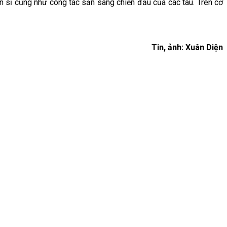
ến sĩ cũng như công tác sẵn sàng chiến đấu của các tàu. Trên cơ
Tin, ảnh: Xuân Diện