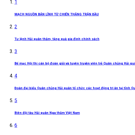
1
MẠCH NGUỒN BẢN LĨNH TỪ CHIẾN THẮNG TRẬN ĐẦU
2
Tư lệnh Hải quân thăm, tặng quà gia đình chính sách
3
Bế mạc Hội thi cán bộ đoàn giỏi và tuyên truyền viên trẻ Quân chủng Hải q
4
Đoàn đại biểu Quân chủng Hải quân tổ chức các hoạt động tri ân tại tỉnh Q
5
Biên đội tàu Hải quân Nga thăm Việt Nam
6