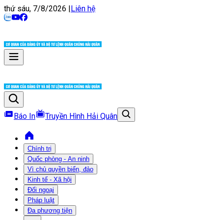
thứ sáu, 7/8/2026
|
Liên hệ
Báo In
Truyền Hình Hải Quân
Chính trị
Quốc phòng - An ninh
Vì chủ quyền biển, đảo
Kinh tế - Xã hội
Đối ngoại
Pháp luật
Đa phương tiện