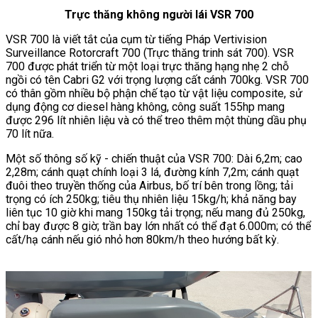
Trực thăng không người lái VSR 700
VSR 700 là viết tắt của cụm từ tiếng Pháp Vertivision
Surveillance Rotorcraft 700 (Trực thăng trinh sát 700). VSR
700 được phát triển từ một loại trực thăng hạng nhẹ 2 chỗ
ngồi có tên Cabri G2 với trọng lượng cất cánh 700kg. VSR 700
có thân gồm nhiều bộ phận chế tạo từ vật liệu composite, sử
dụng động cơ diesel hàng không, công suất 155hp mang
được 296 lít nhiên liệu và có thể treo thêm một thùng dầu phụ
70 lít nữa.
Một số thông số kỹ - chiến thuật của VSR 700: Dài 6,2m; cao
2,28m; cánh quạt chính loại 3 lá, đường kính 7,2m; cánh quạt
đuôi theo truyền thống của Airbus, bố trí bên trong lồng; tải
trọng có ích 250kg; tiêu thụ nhiên liệu 15kg/h; khả năng bay
liên tục 10 giờ khi mang 150kg tải trọng; nếu mang đủ 250kg,
chỉ bay được 8 giờ; trần bay lớn nhất có thể đạt 6.000m; có thể
cất/hạ cánh nếu gió nhỏ hơn 80km/h theo hướng bất kỳ.