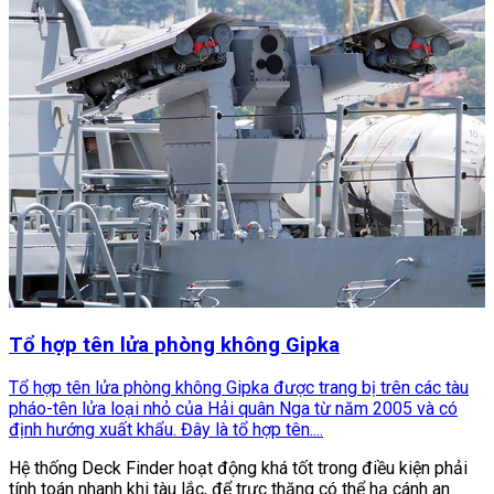
Tổ hợp tên lửa phòng không Gipka
Tổ hợp tên lửa phòng không Gipka được trang bị trên các tàu
pháo-tên lửa loại nhỏ của Hải quân Nga từ năm 2005 và có
định hướng xuất khẩu. Đây là tổ hợp tên....
Hệ thống Deck Finder hoạt động khá tốt trong điều kiện phải
tính toán nhanh khi tàu lắc, để trực thăng có thể hạ cánh an