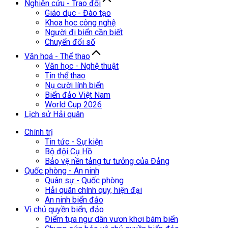
Nghiên cứu - Trao đổi
Giáo dục - Đào tạo
Khoa học công nghệ
Người đi biển cần biết
Chuyển đổi số
Văn hoá - Thể thao
Văn học - Nghệ thuật
Tin thể thao
Nụ cười lính biển
Biển đảo Việt Nam
World Cup 2026
Lịch sử Hải quân
Chính trị
Tin tức - Sự kiện
Bộ đội Cụ Hồ
Bảo vệ nền tảng tư tưởng của Đảng
Quốc phòng - An ninh
Quân sự - Quốc phòng
Hải quân chính quy, hiện đại
An ninh biển đảo
Vì chủ quyền biển, đảo
Điểm tựa ngư dân vươn khơi bám biển