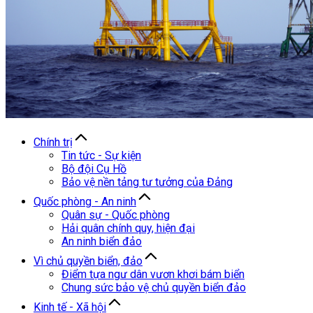
Chính trị
Tin tức - Sự kiện
Bộ đội Cụ Hồ
Bảo vệ nền tảng tư tưởng của Đảng
Quốc phòng - An ninh
Quân sự - Quốc phòng
Hải quân chính quy, hiện đại
An ninh biển đảo
Vì chủ quyền biển, đảo
Điểm tựa ngư dân vươn khơi bám biển
Chung sức bảo vệ chủ quyền biển đảo
Kinh tế - Xã hội