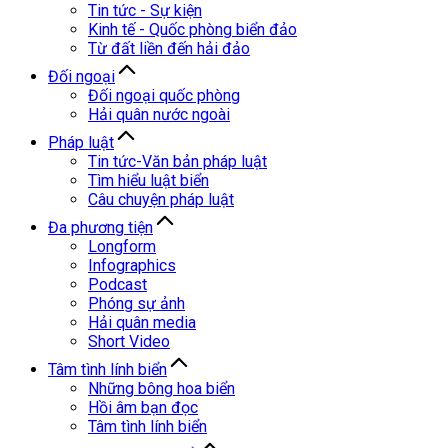
Tin tức - Sự kiện
Kinh tế - Quốc phòng biển đảo
Từ đất liền đến hải đảo
Đối ngoại
Đối ngoại quốc phòng
Hải quân nước ngoài
Pháp luật
Tin tức-Văn bản pháp luật
Tìm hiểu luật biển
Câu chuyện pháp luật
Đa phương tiện
Longform
Infographics
Podcast
Phóng sự ảnh
Hải quân media
Short Video
Tâm tình lính biển
Những bông hoa biển
Hồi âm bạn đọc
Tâm tình lính biển