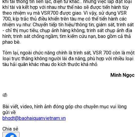
khí tài thông tin liên lạc, điện tử khác... nhưng việc lắp đặt loại
khí tài và kết hợp với nhau như thế nào sẽ được tiến hành tùy
theo nhiệm vụ mà VSR700 được giao. Vì vậy, sử dụng VSR
700, kíp trắc thủ điều khiển trên tàu mẹ có thể tiến hành các
nhiệm vụ như: Chuyển tiếp tín hiệu/thông tin; giám sát, trinh sát
- chỉ thị mục tiêu; chụp ảnh hàng không; trinh sát chụp ảnh địa
hình; trinh sát chống ngầm; tìm kiếm cứu nạn, bao gồm cả thả
phao bè.
Tóm lại, ngoài chức năng chính là trinh sát, VSR 700 còn là một
loại trực thăng không người lái đa năng, phù hợp với nhiều loại
tàu hải quân khác nhau do kích thước khá nhỏ.
Minh Ngọc
Bài viết, video, hình ảnh đóng góp cho chuyên mục vui lòng
gửi về
bhqdt@baohaiquanvietnam.vn
Chia sẻ