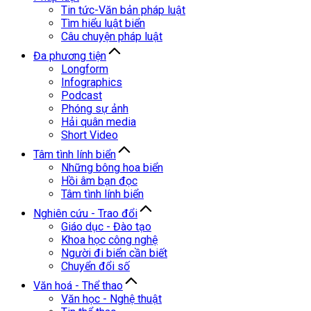
Tin tức-Văn bản pháp luật
Tìm hiểu luật biển
Câu chuyện pháp luật
Đa phương tiện
Longform
Infographics
Podcast
Phóng sự ảnh
Hải quân media
Short Video
Tâm tình lính biển
Những bông hoa biển
Hồi âm bạn đọc
Tâm tình lính biển
Nghiên cứu - Trao đổi
Giáo dục - Đào tạo
Khoa học công nghệ
Người đi biển cần biết
Chuyển đổi số
Văn hoá - Thể thao
Văn học - Nghệ thuật