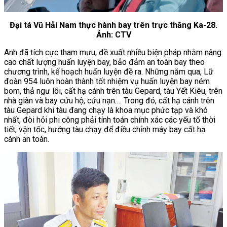
Đại tá Vũ Hải Nam thực hành bay trên trực thăng Ka-28.
Ảnh: CTV
Anh đã tích cực tham mưu, đề xuất nhiều biện pháp nhằm nâng
cao chất lượng huấn luyện bay, bảo đảm an toàn bay theo
chương trình, kế hoạch huấn luyện đề ra. Những năm qua, Lữ
đoàn 954 luôn hoàn thành tốt nhiệm vụ huấn luyện bay ném
bom, thả ngư lôi, cất hạ cánh trên tàu Gepard, tàu Yết Kiêu, trên
nhà giàn và bay cứu hộ, cứu nạn…. Trong đó, cất hạ cánh trên
tàu Gepard khi tàu đang chạy là khoa mục phức tạp và khó
nhất, đòi hỏi phi công phải tính toán chính xác các yếu tố thời
tiết, vận tốc, hướng tàu chạy để điều chỉnh máy bay cất hạ
cánh an toàn.