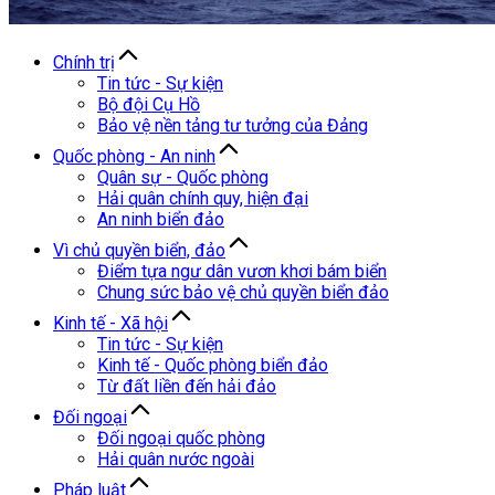
Chính trị
Tin tức - Sự kiện
Bộ đội Cụ Hồ
Bảo vệ nền tảng tư tưởng của Đảng
Quốc phòng - An ninh
Quân sự - Quốc phòng
Hải quân chính quy, hiện đại
An ninh biển đảo
Vì chủ quyền biển, đảo
Điểm tựa ngư dân vươn khơi bám biển
Chung sức bảo vệ chủ quyền biển đảo
Kinh tế - Xã hội
Tin tức - Sự kiện
Kinh tế - Quốc phòng biển đảo
Từ đất liền đến hải đảo
Đối ngoại
Đối ngoại quốc phòng
Hải quân nước ngoài
Pháp luật