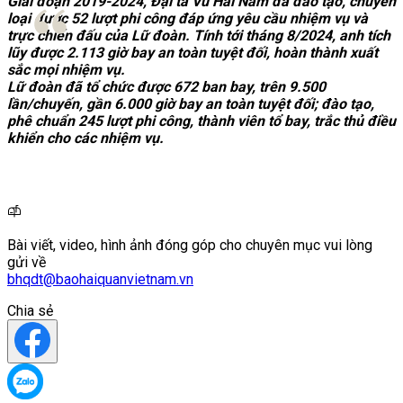
Giai đoạn 2019-2024, Đại tá Vũ Hải Nam đã đào tạo, chuyển
loại được 52 lượt phi công đáp ứng yêu cầu nhiệm vụ và
trực chiến đấu của Lữ đoàn. Tính tới tháng 8/2024, anh tích
lũy được 2.113 giờ bay an toàn tuyệt đối, hoàn thành xuất
sắc mọi nhiệm vụ.
Lữ đoàn đã tổ chức được 672 ban bay, trên 9.500
lần/chuyến, gần 6.000 giờ bay an toàn tuyệt đối; đào tạo,
phê chuẩn 245 lượt phi công, thành viên tổ bay, trắc thủ điều
khiển cho các nhiệm vụ.
Bài viết, video, hình ảnh đóng góp cho chuyên mục vui lòng
gửi về
bhqdt@baohaiquanvietnam.vn
Chia sẻ