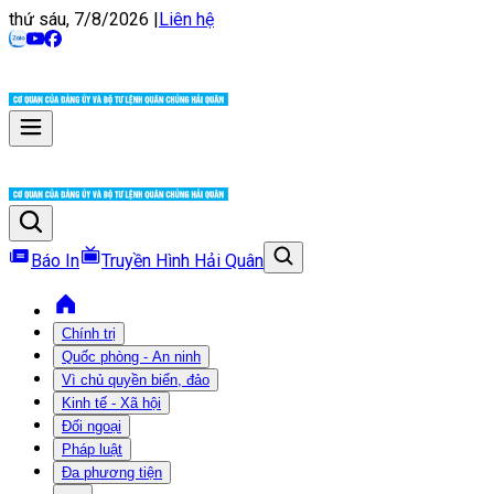
thứ sáu, 7/8/2026
|
Liên hệ
Báo In
Truyền Hình Hải Quân
Chính trị
Quốc phòng - An ninh
Vì chủ quyền biển, đảo
Kinh tế - Xã hội
Đối ngoại
Pháp luật
Đa phương tiện