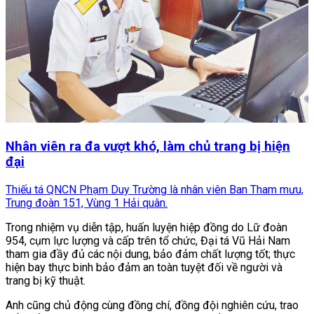
Nhân viên ra đa vượt khó, làm chủ trang bị hiện
đại
Thiếu tá QNCN Phạm Duy Trường là nhân viên Ban Tham mưu,
Trung đoàn 151, Vùng 1 Hải quân.
Trong nhiệm vụ diễn tập, huấn luyện hiệp đồng do Lữ đoàn
954, cụm lực lượng và cấp trên tổ chức, Đại tá Vũ Hải Nam
tham gia đầy đủ các nội dung, bảo đảm chất lượng tốt; thực
hiện bay thực binh bảo đảm an toàn tuyệt đối về người và
trang bị kỹ thuật.
Anh cũng chủ động cùng đồng chí, đồng đội nghiên cứu, trao