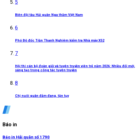
5
Biên đội tàu Hải quân Nga thăm Việt Nam
6
Phó Đô đốc Trần Thanh Nghiêm kiểm tra Nhà máy X52
7
Hội thi cán bộ đoàn giỏi và tuyên truyền viên trẻ năm 2026: Nhiều đổi mới,
sáng tạo trong công tác tuyên truyền
8
Chị nuôi quân đảm đang, tận tụy
Báo in
Báo in Hải quân số 1790