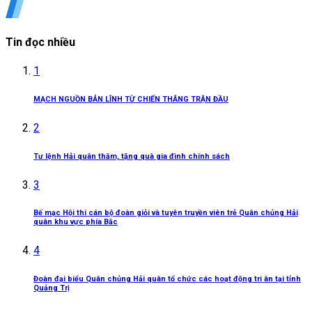
Tin đọc nhiều
1
MẠCH NGUỒN BẢN LĨNH TỪ CHIẾN THẮNG TRẬN ĐẦU
2
Tư lệnh Hải quân thăm, tặng quà gia đình chính sách
3
Bế mạc Hội thi cán bộ đoàn giỏi và tuyên truyền viên trẻ Quân chủng Hải
quân khu vực phía Bắc
4
Đoàn đại biểu Quân chủng Hải quân tổ chức các hoạt động tri ân tại tỉnh
Quảng Trị