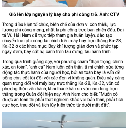
Giờ lên lớp nguyên lý bay cho phi công trẻ. Ảnh: CTV
Trong điều kiện tổ chức, biên chế của đơn vị còn thiếu, lực
lượng phi công mỏng, nhất là phi công trực ban chiến đấu, Đại
tá Vũ Hải Nam đã trực tiếp tham gia huấn luyện, đào tạo
chuyển loại phi công lái chính trên máy bay trực thăng Ka-28,
Ka-32 ở các khoa mục: Bay khí tượng giản đơn và phức tạp
ngày đêm, bay cất hạ cánh trên tàu đứng, tàu hành trình...
Trong quá trình giảng dạy, với phương châm “thận trọng, chính
xác, an toàn”, “anh cả” Nam luôn cẩn thận, tỉ mỉ chỉnh sửa từng
động tác thực hành của người học, bởi an toàn bay là vấn đề
sống còn, cốt lõi đối với các đơn vị không quân. Điều này càng
quan trọng đối với máy bay trực thăng Ka-28, Ka-32, vốn có
phương thức vận hành, khai thác khác so với các dòng trực
thăng trong Quân đội hiện nay. Anh Nam cho biết: “Muốn có
được an toàn thì phải thật nghiêm khắc với bản thân, phải tích
cực học, trau dồi và tích lũy kiến thức từ dưới mặt đất”.