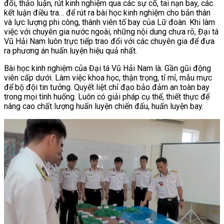
đổi, thảo luận, rút kinh nghiệm qua các sự cố, tai nạn bay, các
kết luận điều tra… để rút ra bài học kinh nghiệm cho bản thân
và lực lượng phi công, thành viên tổ bay của Lữ đoàn. Khi làm
việc với chuyên gia nước ngoài, những nội dung chưa rõ, Đại tá
Vũ Hải Nam luôn trực tiếp trao đổi với các chuyên gia để đưa
ra phương án huấn luyện hiệu quả nhất.
Bài học kinh nghiệm của Đại tá Vũ Hải Nam là: Gần gũi động
viên cấp dưới. Làm việc khoa học, thận trọng, tỉ mỉ, mẫu mực
để bộ đội tin tưởng. Quyết liệt chỉ đạo bảo đảm an toàn bay
trong mọi tình huống. Luôn có giải pháp cụ thể, thiết thực để
nâng cao chất lượng huấn luyện chiến đấu, huấn luyện bay.