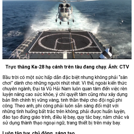
Trực thăng Ka-28 hạ cánh trên tàu đang chạy. Ảnh: CTV
Bầu trời có một sức hấp dẫn đặc biệt nhưng không phải “sân
chơi” dành cho những người nhút nhát. Vì thế, ngoài kiến thức
chuyên ngành, Đại tá Vũ Hải Nam luôn quan tâm đến việc rèn
luyện nâng cao sức khỏe, ý chí quyết tâm cũng như xây dựng
bản lĩnh chính trị vững vàng, tinh thần thép cho đội ngũ phi
công. Theo anh, phi công phải luôn sẵn sàng đối mặt với
những tình huống bất trắc trên không; phải được huấn luyện,
đào tạo đúng giáo trình, điều lệ bay, quy tắc bay; nắm chắc và
sử dụng thành thạo ngoại ngữ, trang thiết bị trên máy bay.
Luôn tận tụy, chủ động, sáng tạo