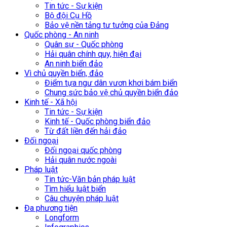
Tin tức - Sự kiện
Bộ đội Cụ Hồ
Bảo vệ nền tảng tư tưởng của Đảng
Quốc phòng - An ninh
Quân sự - Quốc phòng
Hải quân chính quy, hiện đại
An ninh biển đảo
Vì chủ quyền biển, đảo
Điểm tựa ngư dân vươn khơi bám biển
Chung sức bảo vệ chủ quyền biển đảo
Kinh tế - Xã hội
Tin tức - Sự kiện
Kinh tế - Quốc phòng biển đảo
Từ đất liền đến hải đảo
Đối ngoại
Đối ngoại quốc phòng
Hải quân nước ngoài
Pháp luật
Tin tức-Văn bản pháp luật
Tìm hiểu luật biển
Câu chuyện pháp luật
Đa phương tiện
Longform