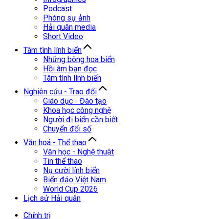
Podcast
Phóng sự ảnh
Hải quân media
Short Video
Tâm tình lính biển
Những bông hoa biển
Hồi âm bạn đọc
Tâm tình lính biển
Nghiên cứu - Trao đổi
Giáo dục - Đào tạo
Khoa học công nghệ
Người đi biển cần biết
Chuyển đổi số
Văn hoá - Thể thao
Văn học - Nghệ thuật
Tin thể thao
Nụ cười lính biển
Biển đảo Việt Nam
World Cup 2026
Lịch sử Hải quân
Chính trị