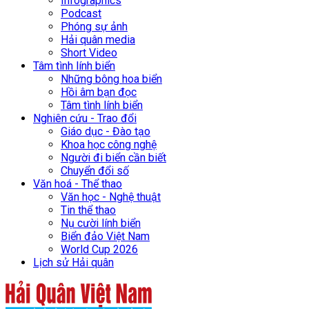
Infographics
Podcast
Phóng sự ảnh
Hải quân media
Short Video
Tâm tình lính biển
Những bông hoa biển
Hồi âm bạn đọc
Tâm tình lính biển
Nghiên cứu - Trao đổi
Giáo dục - Đào tạo
Khoa học công nghệ
Người đi biển cần biết
Chuyển đổi số
Văn hoá - Thể thao
Văn học - Nghệ thuật
Tin thể thao
Nụ cười lính biển
Biển đảo Việt Nam
World Cup 2026
Lịch sử Hải quân