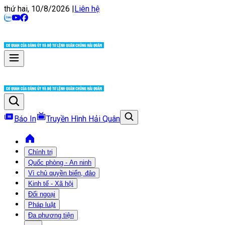
thứ hai, 10/8/2026
|
Liên hệ
Báo In
Truyền Hình Hải Quân
Chính trị
Quốc phòng - An ninh
Vì chủ quyền biển, đảo
Kinh tế - Xã hội
Đối ngoại
Pháp luật
Đa phương tiện