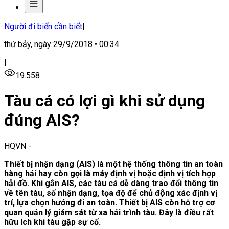
Người đi biển cần biết
|
thứ bảy, ngày 29/9/2018 • 00:34
|
19.558
Tàu cá có lợi gì khi sử dụng
đúng AIS?
HQVN
-
Thiết bị nhận dạng (AIS) là một hệ thống thông tin an toàn
hàng hải hay còn gọi là máy định vị hoặc định vị tích hợp
hải đồ. Khi gắn AIS, các tàu cá dễ dàng trao đổi thông tin
về tên tàu, số nhận dạng, tọa độ để chủ động xác định vị
trí, lựa chọn hướng đi an toàn. Thiết bị AIS còn hỗ trợ cơ
quan quản lý giám sát từ xa hải trình tàu. Đây là điều rất
hữu ích khi tàu gặp sự cố.