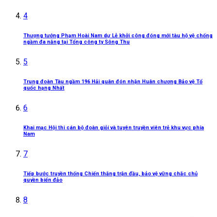
4
Thượng tướng Phạm Hoài Nam dự Lễ khởi công đóng mới tàu hộ vệ chống
ngầm đa năng tại Tổng công ty Sông Thu
5
Trung đoàn Tàu ngầm 196 Hải quân đón nhận Huân chương Bảo vệ Tổ
quốc hạng Nhất
6
Khai mạc Hội thi cán bộ đoàn giỏi và tuyên truyền viên trẻ khu vực phía
Nam
7
Tiếp bước truyền thống Chiến thắng trận đầu, bảo vệ vững chắc chủ
quyền biển đảo
8