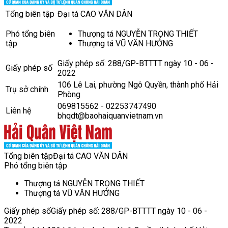
Tổng biên tập
Đại tá CAO VĂN DÂN
Phó tổng biên
Thượng tá NGUYỄN TRỌNG THIẾT
tập
Thượng tá VŨ VĂN HƯỞNG
Giấy phép số: 288/GP-BTTTT ngày 10 - 06 -
Giấy phép số
2022
106 Lê Lai, phường Ngô Quyền, thành phố Hải
Trụ sở chính
Phòng
069815562 - 02253747490
Liên hệ
bhqdt@baohaiquanvietnam.vn
Tổng biên tập
Đại tá CAO VĂN DÂN
Phó tổng biên tập
Thượng tá NGUYỄN TRỌNG THIẾT
Thượng tá VŨ VĂN HƯỞNG
Giấy phép số
Giấy phép số: 288/GP-BTTTT ngày 10 - 06 -
2022