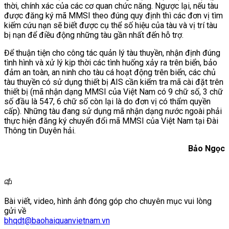
thời, chính xác của các cơ quan chức năng. Ngược lại, nếu tàu
được đăng ký mã MMSI theo đúng quy định thì các đơn vị tìm
kiếm cứu nạn sẽ biết được cụ thể số hiệu của tàu và vị trí tàu
bị nạn để điều động những tàu gần nhất đến hỗ trợ.
Để thuận tiện cho công tác quản lý tàu thuyền, nhận định đúng
tình hình và xử lý kịp thời các tình huống xảy ra trên biển, bảo
đảm an toàn, an ninh cho tàu cá hoạt động trên biển, các chủ
tàu thuyền có sử dụng thiết bị AIS cần kiểm tra mã cài đặt trên
thiết bị (mã nhận dạng MMSI của Việt Nam có 9 chữ số, 3 chữ
số đầu là 547, 6 chữ số còn lại là do đơn vị có thẩm quyền
cấp). Những tàu đang sử dụng mã nhận dạng nước ngoài phải
thực hiện đăng ký chuyển đổi mã MMSI của Việt Nam tại Đài
Thông tin Duyên hải.
Bảo Ngọc
Bài viết, video, hình ảnh đóng góp cho chuyên mục vui lòng
gửi về
bhqdt@baohaiquanvietnam.vn