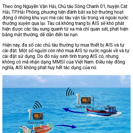
Theo ông Nguyễn Văn Hải, Chủ tàu Sông Chanh 01, huyện Cát
Hải, TP.Hải Phòng, phương tiện đánh bắt xa bờ thường hoạt
động ở những khu vực mà các tàu vận tải trong và ngoài nước
thường xuyên qua lại. Tàu cá không trang bị AIS sẽ khó phát
hiện được các tàu xung quanh từ xa mà chỉ quan sát, phát hiện
bằng mắt thường, dễ dẫn đến tai nạn.
Hiện nay, đa số các chủ tàu thường tự mua thiết bị AIS và tự
cài đặt. Một số người còn nhờ mua AIS từ nước ngoài về và tự
cài đặt sử dụng. Do đó nảy sinh tình trạng AIS có, nhưng
không có mã nhận dạng MMSI của Việt Nam. Điều này đồng
nghĩa, AIS không phát huy hết tác dụng của nó.