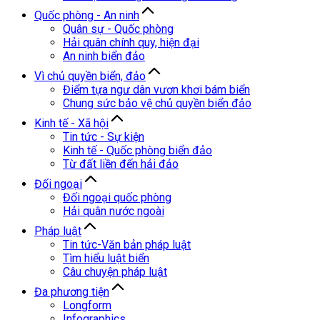
Quốc phòng - An ninh
Quân sự - Quốc phòng
Hải quân chính quy, hiện đại
An ninh biển đảo
Vì chủ quyền biển, đảo
Điểm tựa ngư dân vươn khơi bám biển
Chung sức bảo vệ chủ quyền biển đảo
Kinh tế - Xã hội
Tin tức - Sự kiện
Kinh tế - Quốc phòng biển đảo
Từ đất liền đến hải đảo
Đối ngoại
Đối ngoại quốc phòng
Hải quân nước ngoài
Pháp luật
Tin tức-Văn bản pháp luật
Tìm hiểu luật biển
Câu chuyện pháp luật
Đa phương tiện
Longform
Infographics