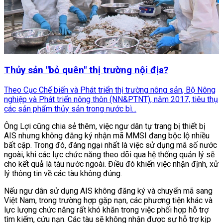
Thủy sản "bỏ quên" thị trường nội địa?
Theo Cục Chế biến và Phát triển thị trường nông sản, Bộ Nông
nghiệp và Phát triển nông thôn (NN&PTNT), năm 2017, tiêu thụ
các sản phẩm thủy sản trong nước bì...
Ông Lợi cũng chia sẻ thêm, việc ngư dân tự trang bị thiết bị
AIS nhưng không đăng ký nhận mã MMSI đang bộc lộ nhiều
bất cập. Trong đó, đáng ngại nhất là việc sử dụng mã số nước
ngoài, khi các lực chức năng theo dõi qua hệ thống quản lý sẽ
cho kết quả là tàu nước ngoài. Điều đó khiến việc nhận định, xử
lý thông tin về các tàu không đúng.
Nếu ngư dân sử dụng AIS không đăng ký và chuyển mã sang
Việt Nam, trong trường hợp gặp nạn, các phương tiện khác và
lực lượng chức năng rất khó khăn trong việc phối hợp hỗ trợ
tìm kiếm, cứu nạn. Các tàu sẽ không nhận được sự hỗ trợ kịp